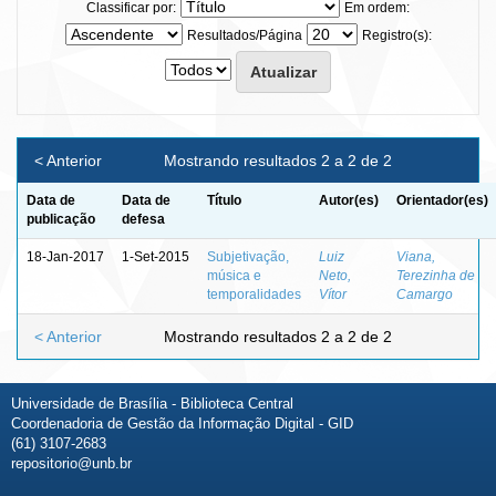
Classificar por:
Em ordem:
Resultados/Página
Registro(s):
< Anterior
Mostrando resultados 2 a 2 de 2
Data de
Data de
Título
Autor(es)
Orientador(es)
publicação
defesa
18-Jan-2017
1-Set-2015
Subjetivação,
Luiz
Viana,
música e
Neto,
Terezinha de
temporalidades
Vítor
Camargo
< Anterior
Mostrando resultados 2 a 2 de 2
Universidade de Brasília - Biblioteca Central
Coordenadoria de Gestão da Informação Digital - GID
(61) 3107-2683
repositorio@unb.br