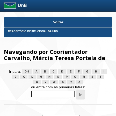
Skip
Voltar
navigation
REPOSITÓRIO INSTITUCIONAL DA UNB
Navegando por Coorientador
Carvalho, Márcia Teresa Portela de
Ir para:
0-9
A
B
C
D
E
F
G
H
I
J
K
L
M
N
O
P
Q
R
S
T
U
V
W
X
Y
Z
ou entre com as primeiras letras: