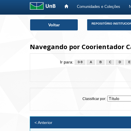
Comunidades e Coleções
Skip
REPOSITÓRIO INSTITUCIO
Voltar
navigation
Navegando por Coorientador Ca
Ir para:
0-9
A
B
C
D
E
Classificar por:
< Anterior