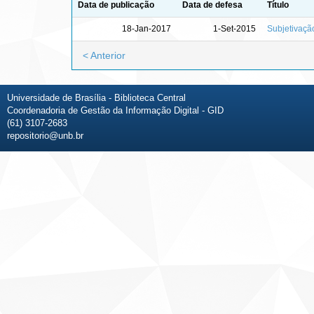
Data de publicação
Data de defesa
Título
18-Jan-2017
1-Set-2015
Subjetivaçã
< Anterior
Universidade de Brasília - Biblioteca Central
Coordenadoria de Gestão da Informação Digital - GID
(61) 3107-2683
repositorio@unb.br