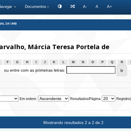
Navegar
Documentos
A-
A
A+
NAL DA UNB
rvalho, Márcia Teresa Portela de
F
G
H
I
J
K
L
M
N
O
P
Q
R
ou entre com as primeiras letras:
Em ordem:
Resultados/Página
Registro(
Mostrando resultados 2 a 2 de 2