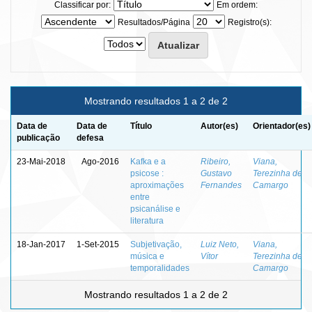
Classificar por:
Em ordem:
Resultados/Página
Registro(s):
Mostrando resultados 1 a 2 de 2
Data de
Data de
Título
Autor(es)
Orientador(es)
publicação
defesa
23-Mai-2018
Ago-2016
Kafka e a
Ribeiro,
Viana,
psicose :
Gustavo
Terezinha de
aproximações
Fernandes
Camargo
entre
psicanálise e
literatura
18-Jan-2017
1-Set-2015
Subjetivação,
Luiz Neto,
Viana,
música e
Vítor
Terezinha de
temporalidades
Camargo
Mostrando resultados 1 a 2 de 2