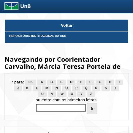
Skip
Voltar
navigation
REPOSITÓRIO INSTITUCIONAL DA UNB
Navegando por Coorientador
Carvalho, Márcia Teresa Portela de
Ir para:
0-9
A
B
C
D
E
F
G
H
I
J
K
L
M
N
O
P
Q
R
S
T
U
V
W
X
Y
Z
ou entre com as primeiras letras: