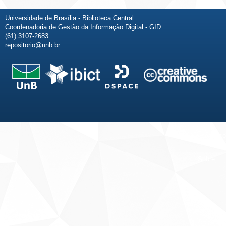
Universidade de Brasília - Biblioteca Central
Coordenadoria de Gestão da Informação Digital - GID
(61) 3107-2683
repositorio@unb.br
Fale conosco
Sobre