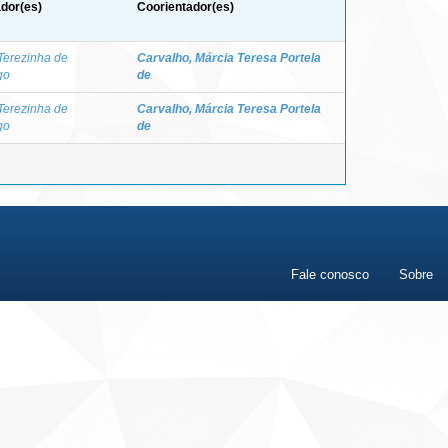
ador(es)
Coorientador(es)
Terezinha de
Carvalho, Márcia Teresa Portela
go
de
Terezinha de
Carvalho, Márcia Teresa Portela
go
de
Fale conosco
Sobre