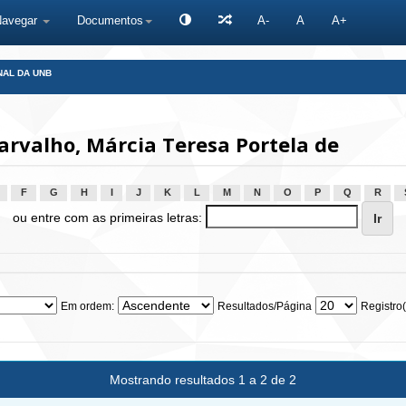
Navegar
Documentos
A-
A
A+
NAL DA UNB
rvalho, Márcia Teresa Portela de
F
G
H
I
J
K
L
M
N
O
P
Q
R
ou entre com as primeiras letras:
Em ordem:
Resultados/Página
Registro(
Mostrando resultados 1 a 2 de 2