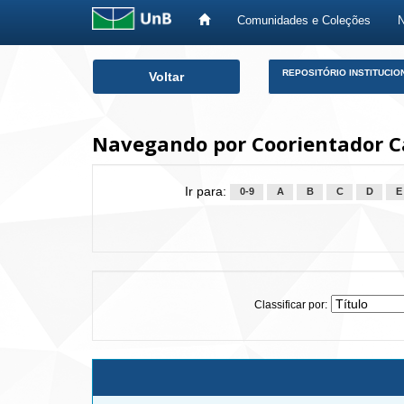
Comunidades e Coleções
Skip
REPOSITÓRIO INSTITUCIO
Voltar
navigation
Navegando por Coorientador Ca
Ir para:
0-9
A
B
C
D
E
Classificar por: