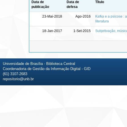
Data de
Data de
Título
publicação
defesa
23-Mai-2018
Ago-2016
Kafka e a psicose : 
literatura
18-Jan-2017
1-Set-2015
Subjetivação, músic
Universidade de Brasília - Biblioteca Central
Coordenadoria de Gestão da Informação Digital - GID
(61) 3107-2683
repositorio@unb.br