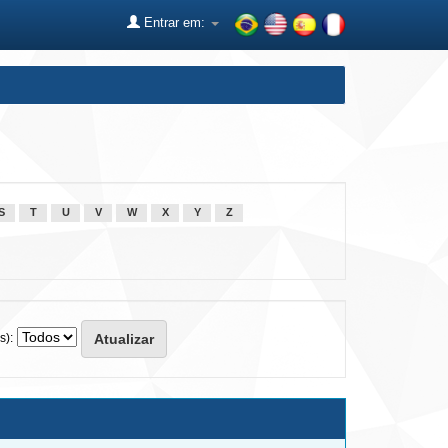
Entrar em:
S
T
U
V
W
X
Y
Z
s):