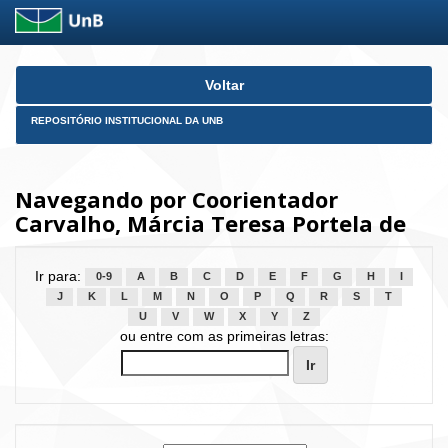
Skip
Voltar
navigation
REPOSITÓRIO INSTITUCIONAL DA UNB
Navegando por Coorientador
Carvalho, Márcia Teresa Portela de
Ir para:
0-9
A
B
C
D
E
F
G
H
I
J
K
L
M
N
O
P
Q
R
S
T
U
V
W
X
Y
Z
ou entre com as primeiras letras: