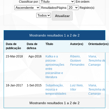
Classificar por:
Em ordem:
Resultados/Página
Registro(s):
Mostrando resultados 1 a 2 de 2
Data de
Data de
Título
Autor(es)
Orientador(es)
publicação
defesa
23-Mai-2018
Ago-2016
Kafka e a
Ribeiro,
Viana,
psicose :
Gustavo
Terezinha de
aproximações
Fernandes
Camargo
entre
psicanálise e
literatura
18-Jan-2017
1-Set-2015
Subjetivação,
Luiz Neto,
Viana,
música e
Vítor
Terezinha de
temporalidades
Camargo
Mostrando resultados 1 a 2 de 2