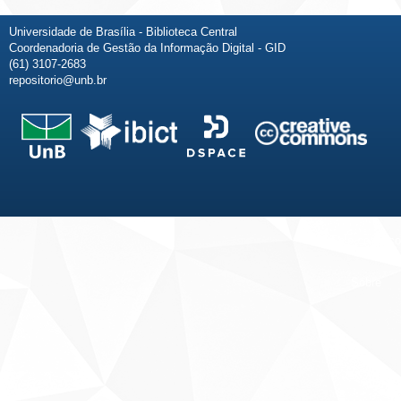
Universidade de Brasília - Biblioteca Central
Coordenadoria de Gestão da Informação Digital - GID
(61) 3107-2683
repositorio@unb.br
Fale conosco
Sobre