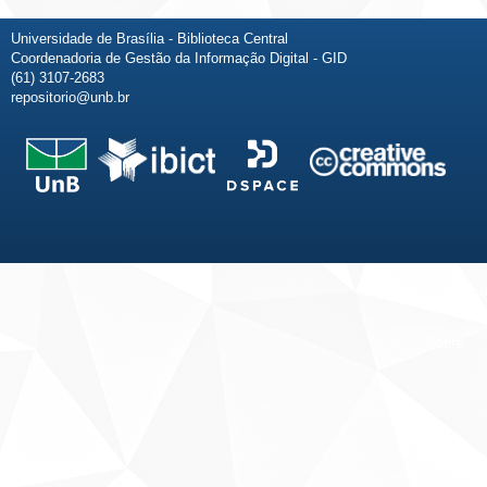
Universidade de Brasília - Biblioteca Central
Coordenadoria de Gestão da Informação Digital - GID
(61) 3107-2683
repositorio@unb.br
Fale conosco
Sobre