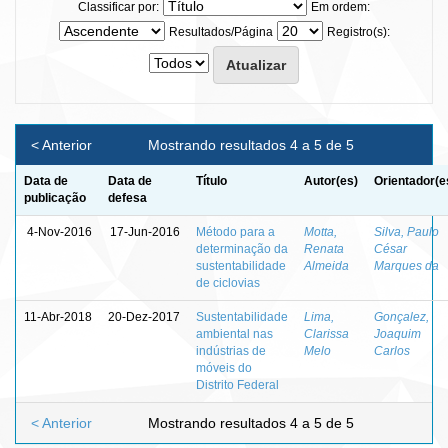
Classificar por:
Em ordem:
Resultados/Página
Registro(s):
< Anterior
Mostrando resultados 4 a 5 de 5
Data de
Data de
Título
Autor(es)
Orientador(e
publicação
defesa
4-Nov-2016
17-Jun-2016
Método para a
Motta,
Silva, Paulo
determinação da
Renata
César
sustentabilidade
Almeida
Marques da
de ciclovias
11-Abr-2018
20-Dez-2017
Sustentabilidade
Lima,
Gonçalez,
ambiental nas
Clarissa
Joaquim
indústrias de
Melo
Carlos
móveis do
Distrito Federal
< Anterior
Mostrando resultados 4 a 5 de 5