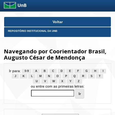
Skip
Voltar
navigation
REPOSITÓRIO INSTITUCIONAL DA UNB
Navegando por Coorientador Brasil,
Augusto César de Mendonça
Ir para:
0-9
A
B
C
D
E
F
G
H
I
J
K
L
M
N
O
P
Q
R
S
T
U
V
W
X
Y
Z
ou entre com as primeiras letras: