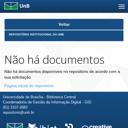
Skip
Voltar
navigation
REPOSITÓRIO INSTITUCIONAL DA UNB
Não há documentos
Não há documentos disponíveis no repositório de acordo com a
sua solicitação.
Página inicial do repositório
Universidade de Brasília - Biblioteca Central
Coordenadoria de Gestão da Informação Digital - GID
(61) 3107-2683
repositorio@unb.br