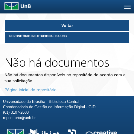
Skip
Voltar
navigation
REPOSITÓRIO INSTITUCIONAL DA UNB
Não há documentos
Não há documentos disponíveis no repositório de acordo com a
sua solicitação.
Página inicial do repositório
Universidade de Brasília - Biblioteca Central
Coordenadoria de Gestão da Informação Digital - GID
(61) 3107-2683
repositorio@unb.br