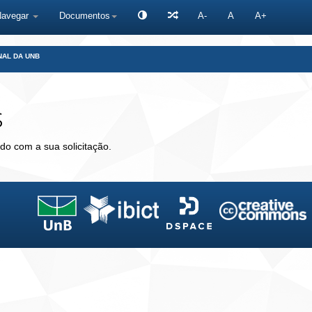
Navegar
Documentos
A-
A
A+
NAL DA UNB
s
do com a sua solicitação.