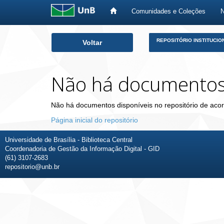
Comunidades e Coleções
Skip
REPOSITÓRIO INSTITUCIO
Voltar
navigation
Não há documento
Não há documentos disponíveis no repositório de acor
Página inicial do repositório
Universidade de Brasília - Biblioteca Central
Coordenadoria de Gestão da Informação Digital - GID
(61) 3107-2683
repositorio@unb.br