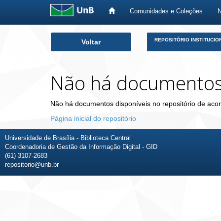
Comunidades e Coleções
Skip
REPOSITÓRIO INSTITUCIO
Voltar
navigation
Não há documento
Não há documentos disponíveis no repositório de acor
Página inicial do repositório
Universidade de Brasília - Biblioteca Central
Coordenadoria de Gestão da Informação Digital - GID
(61) 3107-2683
repositorio@unb.br