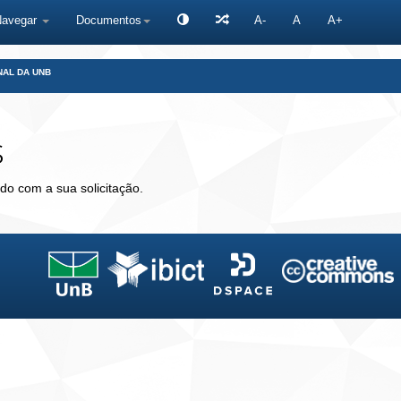
Navegar
Documentos
A-
A
A+
NAL DA UNB
s
do com a sua solicitação.