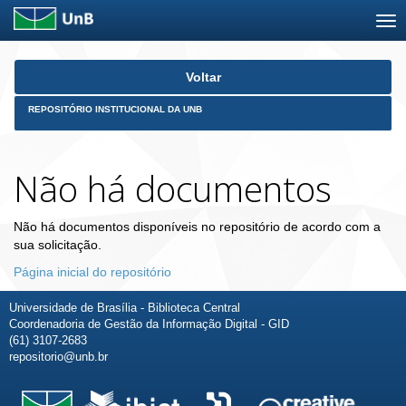
Skip
Voltar
navigation
REPOSITÓRIO INSTITUCIONAL DA UNB
Não há documentos
Não há documentos disponíveis no repositório de acordo com a
sua solicitação.
Página inicial do repositório
Universidade de Brasília - Biblioteca Central
Coordenadoria de Gestão da Informação Digital - GID
(61) 3107-2683
repositorio@unb.br