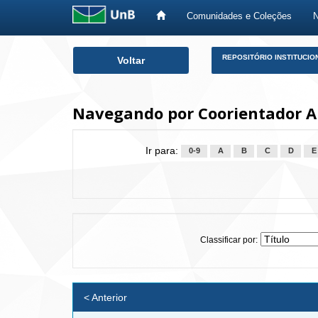
Comunidades e Coleções
Skip
REPOSITÓRIO INSTITUCIO
Voltar
navigation
Navegando por Coorientador Al
Ir para:
0-9
A
B
C
D
E
Classificar por:
< Anterior