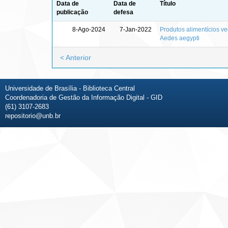
Data de
Data de
Título
publicação
defesa
8-Ago-2024
7-Jan-2022
Produtos alimentícios ve
Aedes aegypti
< Anterior
Universidade de Brasília - Biblioteca Central
Coordenadoria de Gestão da Informação Digital - GID
(61) 3107-2683
repositorio@unb.br