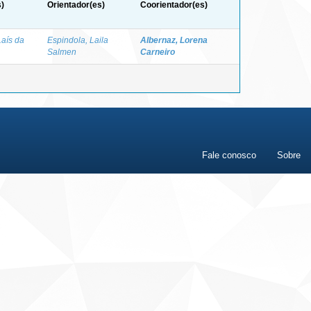
)
Orientador(es)
Coorientador(es)
Laís da
Espindola, Laila
Albernaz, Lorena
Salmen
Carneiro
Fale conosco
Sobre