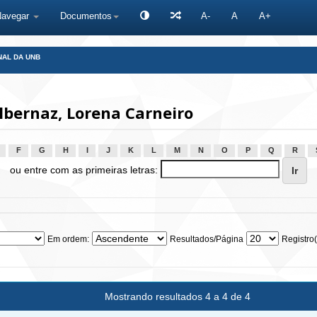
Navegar
Documentos
A-
A
A+
NAL DA UNB
bernaz, Lorena Carneiro
F
G
H
I
J
K
L
M
N
O
P
Q
R
ou entre com as primeiras letras:
Em ordem:
Resultados/Página
Registro(
Mostrando resultados 4 a 4 de 4