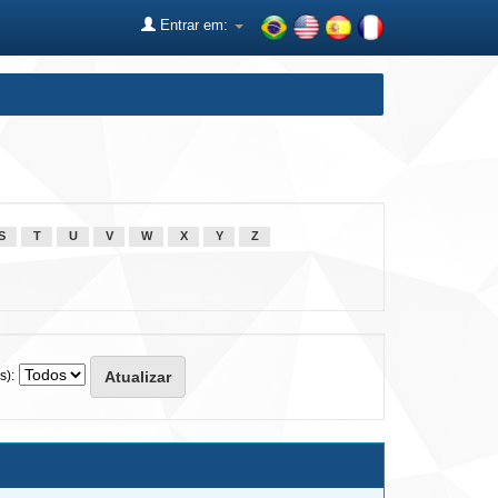
Entrar em:
S
T
U
V
W
X
Y
Z
s):