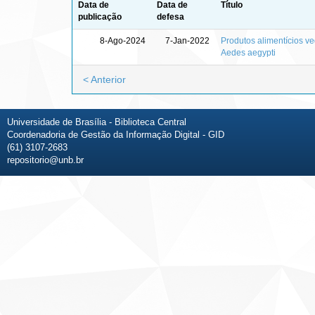
Data de
Data de
Título
publicação
defesa
8-Ago-2024
7-Jan-2022
Produtos alimentícios ve
Aedes aegypti
< Anterior
Universidade de Brasília - Biblioteca Central
Coordenadoria de Gestão da Informação Digital - GID
(61) 3107-2683
repositorio@unb.br