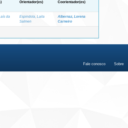
)
Orientador(es)
Coorientador(es)
Laís da
Espindola, Laila
Albernaz, Lorena
Salmen
Carneiro
Fale conosco
Sobre