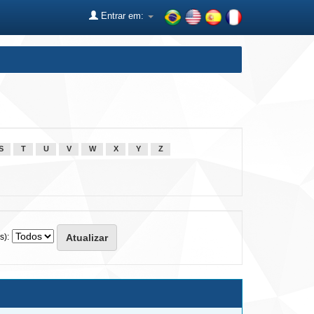
Entrar em:
S
T
U
V
W
X
Y
Z
s):