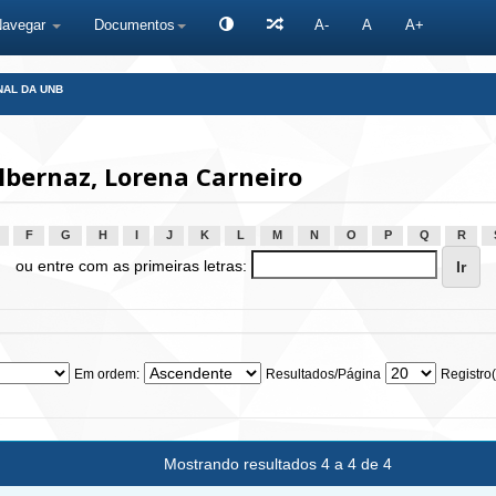
Navegar
Documentos
A-
A
A+
NAL DA UNB
bernaz, Lorena Carneiro
F
G
H
I
J
K
L
M
N
O
P
Q
R
ou entre com as primeiras letras:
Em ordem:
Resultados/Página
Registro(
Mostrando resultados 4 a 4 de 4