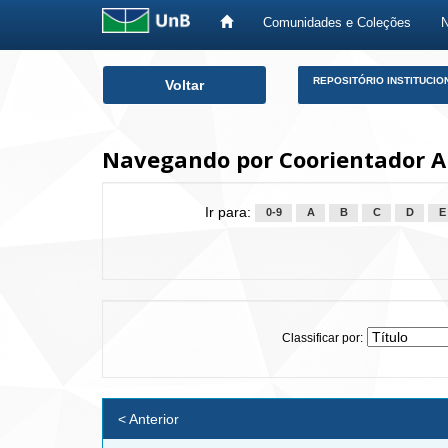
Comunidades e Coleções
Skip
REPOSITÓRIO INSTITUCIO
Voltar
navigation
Navegando por Coorientador Al
Ir para:
0-9
A
B
C
D
E
Classificar por:
< Anterior