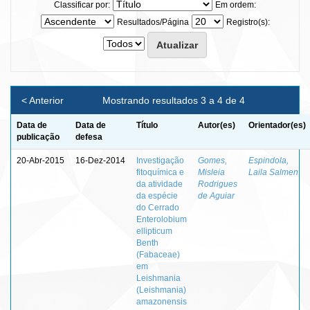
Classificar por:
Em ordem:
Resultados/Página
Registro(s):
< Anterior
Mostrando resultados 3 a 4 de 4
Data de
Data de
Título
Autor(es)
Orientador(es)
publicação
defesa
20-Abr-2015
16-Dez-2014
Investigação
Gomes,
Espindola,
fitoquímica e
Misleia
Laila Salmen
da atividade
Rodrigues
da espécie
de Aguiar
do Cerrado
Enterolobium
ellipticum
Benth
(Fabaceae)
em
Leishmania
(Leishmania)
amazonensis