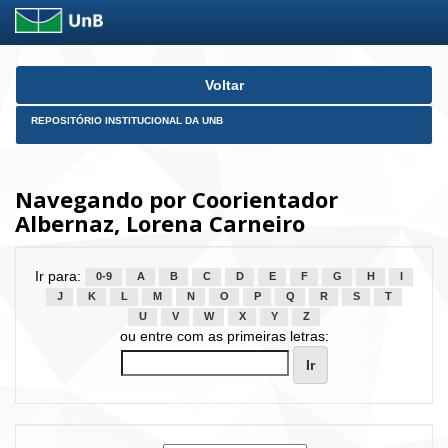
Skip
Voltar
navigation
REPOSITÓRIO INSTITUCIONAL DA UNB
Navegando por Coorientador
Albernaz, Lorena Carneiro
Ir para:
0-9
A
B
C
D
E
F
G
H
I
J
K
L
M
N
O
P
Q
R
S
T
U
V
W
X
Y
Z
ou entre com as primeiras letras: