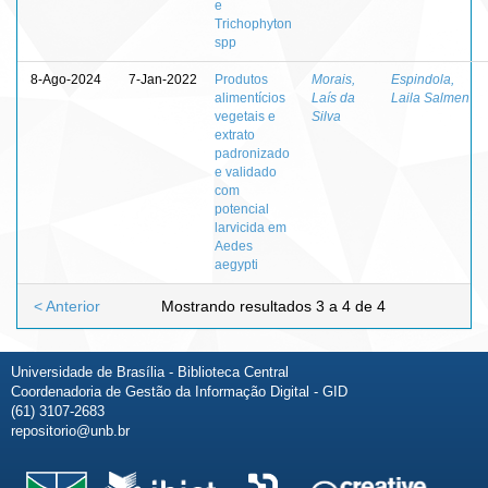
e
Trichophyton
spp
8-Ago-2024
7-Jan-2022
Produtos
Morais,
Espindola,
alimentícios
Laís da
Laila Salmen
vegetais e
Silva
extrato
padronizado
e validado
com
potencial
larvicida em
Aedes
aegypti
< Anterior
Mostrando resultados 3 a 4 de 4
Universidade de Brasília - Biblioteca Central
Coordenadoria de Gestão da Informação Digital - GID
(61) 3107-2683
repositorio@unb.br