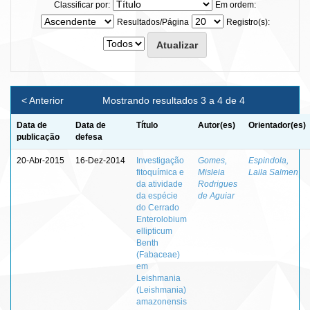
Classificar por:
Em ordem:
Resultados/Página
Registro(s):
< Anterior
Mostrando resultados 3 a 4 de 4
Data de
Data de
Título
Autor(es)
Orientador(es)
publicação
defesa
20-Abr-2015
16-Dez-2014
Investigação
Gomes,
Espindola,
fitoquímica e
Misleia
Laila Salmen
da atividade
Rodrigues
da espécie
de Aguiar
do Cerrado
Enterolobium
ellipticum
Benth
(Fabaceae)
em
Leishmania
(Leishmania)
amazonensis