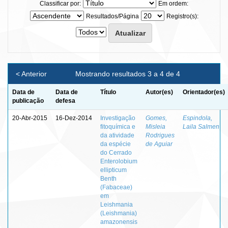
Classificar por:
Em ordem:
Resultados/Página
Registro(s):
< Anterior
Mostrando resultados 3 a 4 de 4
Data de
Data de
Título
Autor(es)
Orientador(es)
publicação
defesa
20-Abr-2015
16-Dez-2014
Investigação
Gomes,
Espindola,
fitoquímica e
Misleia
Laila Salmen
da atividade
Rodrigues
da espécie
de Aguiar
do Cerrado
Enterolobium
ellipticum
Benth
(Fabaceae)
em
Leishmania
(Leishmania)
amazonensis