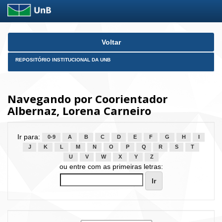
Skip
Voltar
navigation
REPOSITÓRIO INSTITUCIONAL DA UNB
Navegando por Coorientador
Albernaz, Lorena Carneiro
Ir para:
0-9
A
B
C
D
E
F
G
H
I
J
K
L
M
N
O
P
Q
R
S
T
U
V
W
X
Y
Z
ou entre com as primeiras letras: