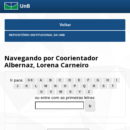
Skip
Voltar
navigation
REPOSITÓRIO INSTITUCIONAL DA UNB
Navegando por Coorientador
Albernaz, Lorena Carneiro
Ir para:
0-9
A
B
C
D
E
F
G
H
I
J
K
L
M
N
O
P
Q
R
S
T
U
V
W
X
Y
Z
ou entre com as primeiras letras: