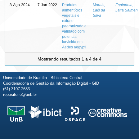
8-Ago-2024
7-Jan-2022
Produtos
Morais,
Espindola,
alimentícios
Laís da
Laila Salmen
vegetais e
Silva
extrato
padronizado e
validado com
potencial
larvicida em
Aedes aegypti
Mostrando resultados 1 a 4 de 4
Universidade de Brasília - Biblioteca Central
Coordenadoria de Gestão da Informação Digital - GID
(61) 3107-2683
repositorio@unb.br