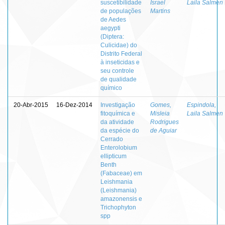
suscetibilidade
Israel
Laila Salmen
de populações
Martins
de Aedes
aegypti
(Diptera:
Culicidae) do
Distrito Federal
à inseticidas e
seu controle
de qualidade
químico
20-Abr-2015
16-Dez-2014
Investigação
Gomes,
Espindola,
fitoquímica e
Misleia
Laila Salmen
da atividade
Rodrigues
da espécie do
de Aguiar
Cerrado
Enterolobium
ellipticum
Benth
(Fabaceae) em
Leishmania
(Leishmania)
amazonensis e
Trichophyton
spp