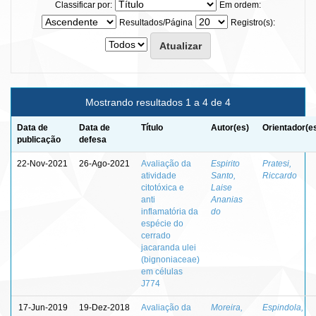
Classificar por:
Em ordem:
Resultados/Página
Registro(s):
Mostrando resultados 1 a 4 de 4
Data de
Data de
Título
Autor(es)
Orientador(e
publicação
defesa
22-Nov-2021
26-Ago-2021
Avaliação da
Espirito
Pratesi,
atividade
Santo,
Riccardo
citotóxica e
Laise
anti
Ananias
inflamatória da
do
espécie do
cerrado
jacaranda ulei
(bignoniaceae)
em células
J774
17-Jun-2019
19-Dez-2018
Avaliação da
Moreira,
Espindola,