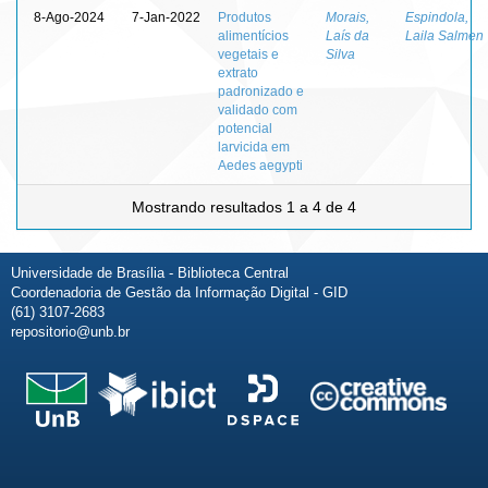
8-Ago-2024
7-Jan-2022
Produtos
Morais,
Espindola,
alimentícios
Laís da
Laila Salmen
vegetais e
Silva
extrato
padronizado e
validado com
potencial
larvicida em
Aedes aegypti
Mostrando resultados 1 a 4 de 4
Universidade de Brasília - Biblioteca Central
Coordenadoria de Gestão da Informação Digital - GID
(61) 3107-2683
repositorio@unb.br