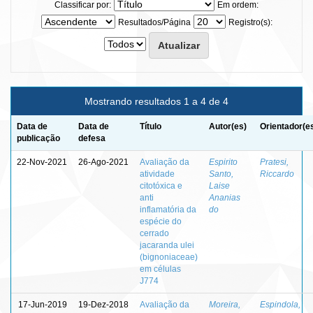
Classificar por:
Em ordem:
Resultados/Página
Registro(s):
Mostrando resultados 1 a 4 de 4
Data de
Data de
Título
Autor(es)
Orientador(e
publicação
defesa
22-Nov-2021
26-Ago-2021
Avaliação da
Espirito
Pratesi,
atividade
Santo,
Riccardo
citotóxica e
Laise
anti
Ananias
inflamatória da
do
espécie do
cerrado
jacaranda ulei
(bignoniaceae)
em células
J774
17-Jun-2019
19-Dez-2018
Avaliação da
Moreira,
Espindola,