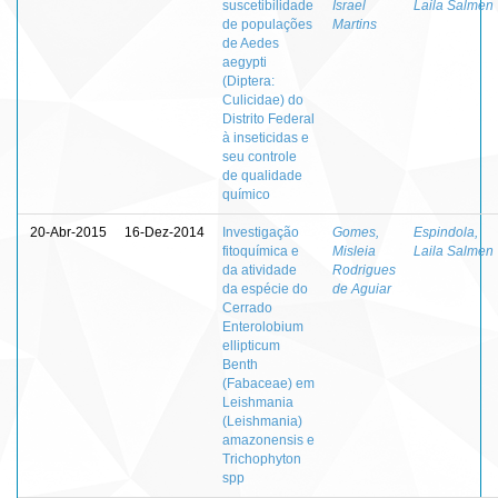
suscetibilidade
Israel
Laila Salmen
de populações
Martins
de Aedes
aegypti
(Diptera:
Culicidae) do
Distrito Federal
à inseticidas e
seu controle
de qualidade
químico
20-Abr-2015
16-Dez-2014
Investigação
Gomes,
Espindola,
fitoquímica e
Misleia
Laila Salmen
da atividade
Rodrigues
da espécie do
de Aguiar
Cerrado
Enterolobium
ellipticum
Benth
(Fabaceae) em
Leishmania
(Leishmania)
amazonensis e
Trichophyton
spp