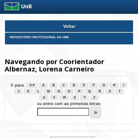
Skip
Voltar
navigation
REPOSITÓRIO INSTITUCIONAL DA UNB
Navegando por Coorientador
Albernaz, Lorena Carneiro
Ir para:
0-9
A
B
C
D
E
F
G
H
I
J
K
L
M
N
O
P
Q
R
S
T
U
V
W
X
Y
Z
ou entre com as primeiras letras: