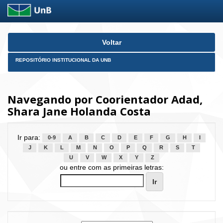
Skip
Voltar
navigation
REPOSITÓRIO INSTITUCIONAL DA UNB
Navegando por Coorientador Adad,
Shara Jane Holanda Costa
Ir para:
0-9
A
B
C
D
E
F
G
H
I
J
K
L
M
N
O
P
Q
R
S
T
U
V
W
X
Y
Z
ou entre com as primeiras letras: