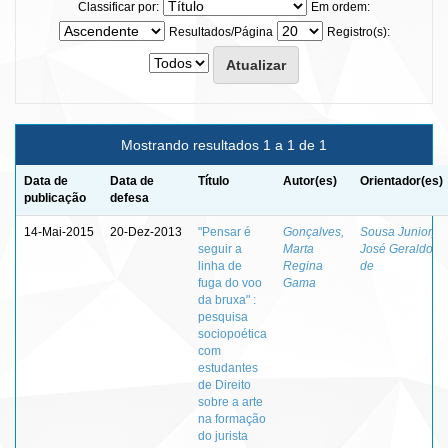
Classificar por:
Em ordem:
Resultados/Página
Registro(s):
Mostrando resultados 1 a 1 de 1
Data de
Data de
Título
Autor(es)
Orientador(es)
publicação
defesa
14-Mai-2015
20-Dez-2013
"Pensar é
Gonçalves,
Sousa Junior,
seguir a
Marta
José Geraldo
linha de
Regina
de
fuga do voo
Gama
da bruxa" :
pesquisa
sociopoética
com
estudantes
de Direito
sobre a arte
na formação
do jurista