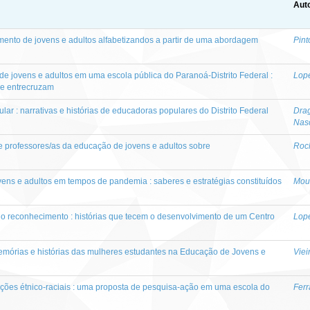
Auto
ento de jovens e adultos alfabetizandos a partir de uma abordagem
Pint
e jovens e adultos em uma escola pública do Paranoá-Distrito Federal :
Lope
se entrecruzam
ar : narrativas e histórias de educadoras populares do Distrito Federal
Drag
Nas
professores/as da educação de jovens e adultos sobre
Roch
ens e adultos em tempos de pandemia : saberes e estratégias constituídos
Mour
 do reconhecimento : histórias que tecem o desenvolvimento de um Centro
Lope
emórias e histórias das mulheres estudantes na Educação de Jovens e
Viei
ções étnico-raciais : uma proposta de pesquisa-ação em uma escola do
Ferr