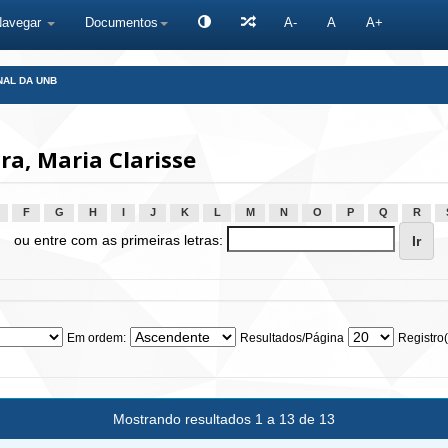
Navegar
Documentos
A-
A
A+
NAL DA UNB
a, Maria Clarisse
F
G
H
I
J
K
L
M
N
O
P
Q
R
ou entre com as primeiras letras:
Em ordem:
Resultados/Página
Registro(
Mostrando resultados 1 a 13 de 13