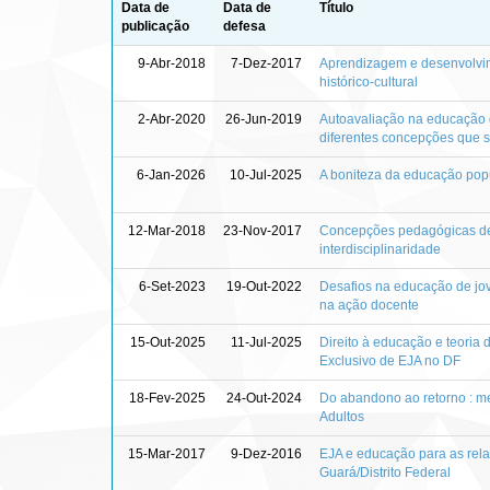
Data de
Data de
Título
publicação
defesa
9-Abr-2018
7-Dez-2017
Aprendizagem e desenvolvim
histórico-cultural
2-Abr-2020
26-Jun-2019
Autoavaliação na educação d
diferentes concepções que 
6-Jan-2026
10-Jul-2025
A boniteza da educação popul
12-Mar-2018
23-Nov-2017
Concepções pedagógicas de 
interdisciplinaridade
6-Set-2023
19-Out-2022
Desafios na educação de jov
na ação docente
15-Out-2025
11-Jul-2025
Direito à educação e teoria
Exclusivo de EJA no DF
18-Fev-2025
24-Out-2024
Do abandono ao retorno : m
Adultos
15-Mar-2017
9-Dez-2016
EJA e educação para as rela
Guará/Distrito Federal