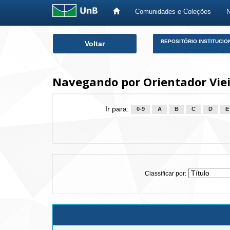
Comunidades e Coleções
Skip
REPOSITÓRIO INSTITUCIO
Voltar
navigation
Navegando por Orientador Vieir
Ir para:
0-9
A
B
C
D
E
Classificar por: