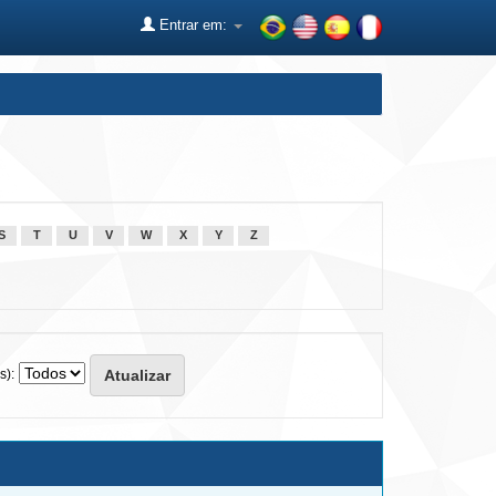
Entrar em:
S
T
U
V
W
X
Y
Z
s):