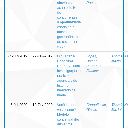
através da
Rocha
ação coletiva
de
concorrentes :
a oportunidade
criada pelo
turismo
gastronômico
do restaurant
week
24-Out-2019
22-Fev-2019
O que faz a
Lopes,
Thomé, K
Coco virar
Daiane
Marini
Chanel? : uma
Pereira da
investigação de
Fonseca
práticas
agenciais de
luxo no
mercado da
moda
6-Jul-2020
19-Fev-2020
Você é o que
Cappellesso,
Thomé, K
você come?
Giselle
Marini
Modelo
conceitual dos
alimentos