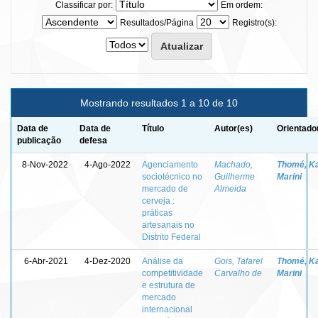
Classificar por:
Em ordem:
Resultados/Página
Registro(s):
Mostrando resultados 1 a 10 de 10
Data de
Data de
Título
Autor(es)
Orientado
publicação
defesa
8-Nov-2022
4-Ago-2022
Agenciamento
Machado,
Thomé, K
sociotécnico no
Guilherme
Marini
mercado de
Almeida
cerveja :
práticas
artesanais no
Distrito Federal
6-Abr-2021
4-Dez-2020
Análise da
Gois, Tafarel
Thomé, K
competitividade
Carvalho de
Marini
e estrutura de
mercado
internacional