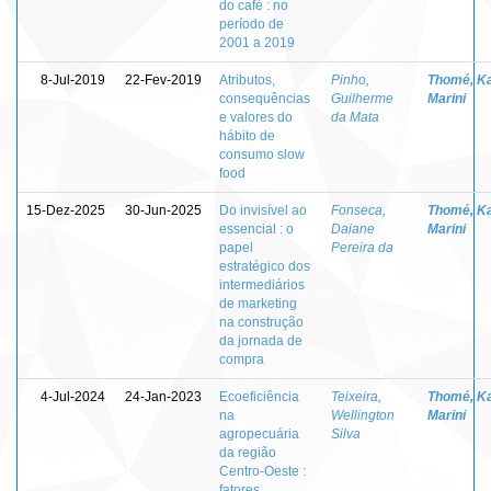
do café : no
período de
2001 a 2019
8-Jul-2019
22-Fev-2019
Atributos,
Pinho,
Thomé, K
consequências
Guilherme
Marini
e valores do
da Mata
hábito de
consumo slow
food
15-Dez-2025
30-Jun-2025
Do invisível ao
Fonseca,
Thomé, K
essencial : o
Daiane
Marini
papel
Pereira da
estratégico dos
intermediários
de marketing
na construção
da jornada de
compra
4-Jul-2024
24-Jan-2023
Ecoeficiência
Teixeira,
Thomé, K
na
Wellington
Marini
agropecuária
Silva
da região
Centro-Oeste :
fatores