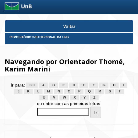
Skip
Voltar
navigation
REPOSITÓRIO INSTITUCIONAL DA UNB
Navegando por Orientador Thomé,
Karim Marini
Ir para:
0-9
A
B
C
D
E
F
G
H
I
J
K
L
M
N
O
P
Q
R
S
T
U
V
W
X
Y
Z
ou entre com as primeiras letras: