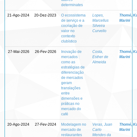
determinates
21-Ago-2024
20-Dez-2023
O ecossistema
Lopes,
Thomé, K
de serviço e a
Marcellus
Marini
cocriação de
Silveira
valor no
Curvello
contexto
clubístico
27-Mai-2026
26-Fev-2026
Inovação de
Costa,
Thomé, K
mercados :
Esther de
Marini
como as
Almeida
estratégias de
diferenciação
de mercados
geram
translações
entre
dimensões e
práticas no
mercado do
café
20-Ago-2024
27-Fev-2024
Modelagem no
Veras, Juan
Thomé, K
mercado de
Carlo
Marini
restaurantes
Mendes da