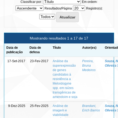
Classificar por:
Em ordem:
Resultados/Página
Registro(s):
Mostrando resultados 1 a 17 de 17
Data de
Data de
Título
Autor(es)
Orientad
publicação
defesa
17-Set-2017
23-Fev-2017
Análise da
Pereira,
Souza, 
superexpressão
Bruna
Oliveira 
de genes
Medeiros
candidatos à
resistência a
Meloidogyne
spp. em raízes
transgênicas de
amendoim e soja
9-Dez-2025
25-Fev-2025
Análise de
Brandani,
Souza, 
imagem e
Erich Barros
Oliveira 
viabilidade