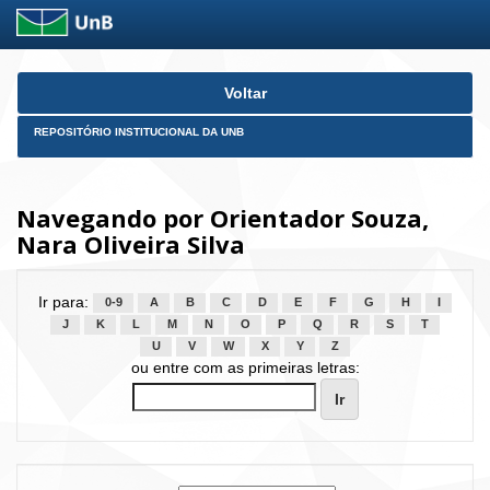
Skip
Voltar
navigation
REPOSITÓRIO INSTITUCIONAL DA UNB
Navegando por Orientador Souza,
Nara Oliveira Silva
Ir para:
0-9
A
B
C
D
E
F
G
H
I
J
K
L
M
N
O
P
Q
R
S
T
U
V
W
X
Y
Z
ou entre com as primeiras letras: