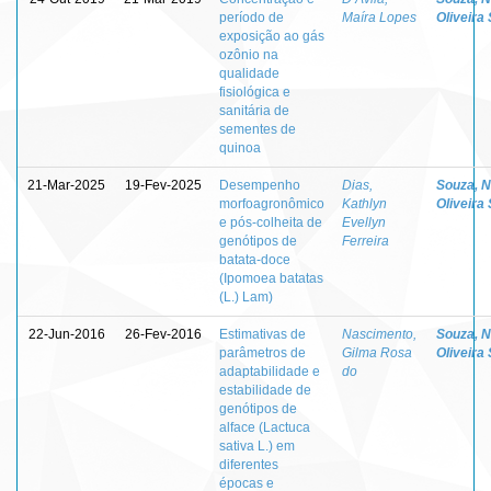
período de
Maíra Lopes
Oliveira 
exposição ao gás
ozônio na
qualidade
fisiológica e
sanitária de
sementes de
quinoa
21-Mar-2025
19-Fev-2025
Desempenho
Dias,
Souza, 
morfoagronômico
Kathlyn
Oliveira 
e pós-colheita de
Evellyn
genótipos de
Ferreira
batata-doce
(Ipomoea batatas
(L.) Lam)
22-Jun-2016
26-Fev-2016
Estimativas de
Nascimento,
Souza, 
parâmetros de
Gilma Rosa
Oliveira 
adaptabilidade e
do
estabilidade de
genótipos de
alface (Lactuca
sativa L.) em
diferentes
épocas e