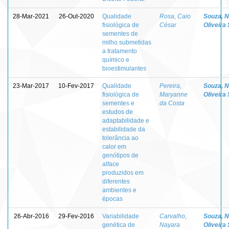
28-Mar-2021
26-Out-2020
Qualidade
Rosa, Caio
Souza, 
fisiológica de
César
Oliveira 
sementes de
milho submetidas
a tratamento
químico e
bioestimulantes
23-Mar-2017
10-Fev-2017
Qualidade
Pereira,
Souza, 
fisiológica de
Maryanne
Oliveira 
sementes e
da Costa
estudos de
adaptabilidade e
estabilidade da
tolerância ao
calor em
genótipos de
alface
produzidos em
diferentes
ambientes e
épocas
26-Abr-2016
29-Fev-2016
Variabilidade
Carvalho,
Souza, 
genética de
Nayara
Oliveira 