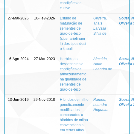
condições de
cultivo
27-Mai-2026
10-Fev-2026
Estudo de
Oliveira,
Souza, 
maturação de
Thais
Oliveira 
sementes de
Laryssa
grão-de-bico
Silva de
(cicer arietinum
l.) dos tipos desi
e kabuli
6-Ago-2024
27-Mar-2023
Herbicidas
Almeida,
Souza, 
dessecantes e
Isaac
Oliveira 
condições de
Leandro de
armazenamento
na qualidade de
sementes de
grão-de-bico
13-Jun-2019
29-Nov-2018
Híbridos de milho
Ramos,
Souza, 
geneticamente
Leandro
Oliveira 
modificados
Nogueira
comparados a
híbridos de milho
convencionais
em terras altas