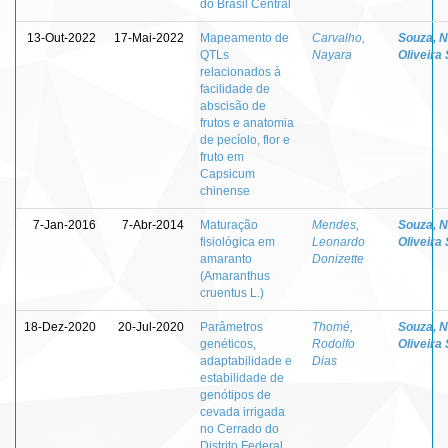
do Brasil Central
13-Out-2022
17-Mai-2022
Mapeamento de
Carvalho,
Souza, 
QTLs
Nayara
Oliveira 
relacionados à
facilidade de
abscisão de
frutos e anatomia
de pecíolo, flor e
fruto em
Capsicum
chinense
7-Jan-2016
7-Abr-2014
Maturação
Mendes,
Souza, 
fisiológica em
Leonardo
Oliveira 
amaranto
Donizette
(Amaranthus
cruentus L.)
18-Dez-2020
20-Jul-2020
Parâmetros
Thomé,
Souza, 
genéticos,
Rodolfo
Oliveira 
adaptabilidade e
Dias
estabilidade de
genótipos de
cevada irrigada
no Cerrado do
Distrito Federal