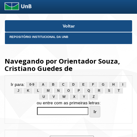
Skip
Voltar
navigation
REPOSITÓRIO INSTITUCIONAL DA UNB
Navegando por Orientador Souza,
Cristiano Guedes de
Ir para:
0-9
A
B
C
D
E
F
G
H
I
J
K
L
M
N
O
P
Q
R
S
T
U
V
W
X
Y
Z
ou entre com as primeiras letras: