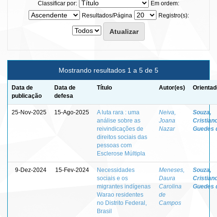
Classificar por:
Em ordem:
Resultados/Página
Registro(s):
Mostrando resultados 1 a 5 de 5
Data de
Data de
Título
Autor(es)
Orientad
publicação
defesa
25-Nov-2025
15-Ago-2025
A luta rara : uma
Neiva,
Souza,
análise sobre as
Joana
Cristian
reivindicações de
Nazar
Guedes 
direitos sociais das
pessoas com
Esclerose Múltipla
9-Dez-2024
15-Fev-2024
Necessidades
Meneses,
Souza,
sociais e os
Daura
Cristian
migrantes indígenas
Carolina
Guedes 
Warao residentes
de
no Distrito Federal,
Campos
Brasil