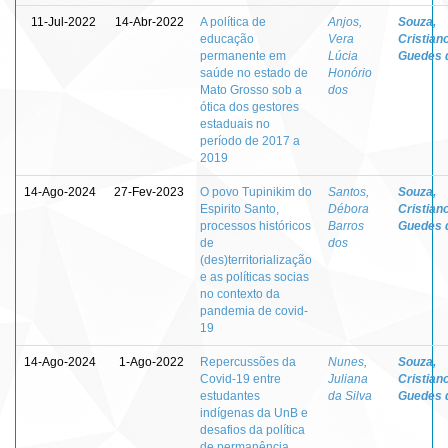
11-Jul-2022
14-Abr-2022
A política de
Anjos,
Souza,
educação
Vera
Cristian
permanente em
Lúcia
Guedes 
saúde no estado de
Honório
Mato Grosso sob a
dos
ótica dos gestores
estaduais no
período de 2017 a
2019
14-Ago-2024
27-Fev-2023
O povo Tupinikim do
Santos,
Souza,
Espirito Santo,
Débora
Cristian
processos históricos
Barros
Guedes 
de
dos
(des)territorialização
e as políticas socias
no contexto da
pandemia de covid-
19
14-Ago-2024
1-Ago-2022
Repercussões da
Nunes,
Souza,
Covid-19 entre
Juliana
Cristian
estudantes
da Silva
Guedes 
indígenas da UnB e
desafios da política
de permanência