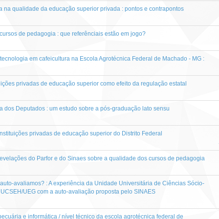
na na qualidade da educação superior privada : pontos e contrapontos
ursos de pedagogia : que referênciais estão em jogo?
 tecnologia em cafeicultura na Escola Agrotécnica Federal de Machado - MG :
ições privadas de educação superior como efeito da regulação estatal
 dos Deputados : um estudo sobre a pós-graduação lato sensu
nstituições privadas de educação superior do Distrito Federal
 : revelações do Parfor e do Sinaes sobre a qualidade dos cursos de pedagogia
s auto-avaliamos? : A experiência da Unidade Universitária de Ciências Sócio-
UCSEH/UEG com a auto-avaliação proposta pelo SINAES
cuária e informática / nível técnico da escola agrotécnica federal de