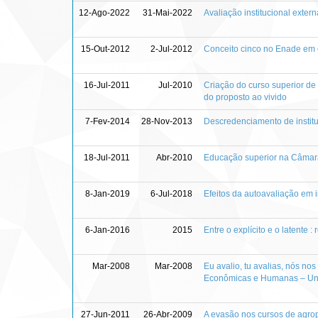
12-Ago-2022
31-Mai-2022
Avaliação institucional exter
15-Out-2012
2-Jul-2012
Conceito cinco no Enade em c
16-Jul-2011
Jul-2010
Criação do curso superior de
do proposto ao vivido
7-Fev-2014
28-Nov-2013
Descredenciamento de institu
18-Jul-2011
Abr-2010
Educação superior na Câmara
8-Jan-2019
6-Jul-2018
Efeitos da autoavaliação em i
6-Jan-2016
2015
Entre o explícito e o latente
Mar-2008
Mar-2008
Eu avalio, tu avalias, nós no
Econômicas e Humanas – Un
27-Jun-2011
26-Abr-2009
A evasão nos cursos de agrope