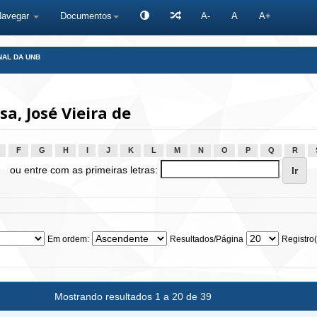
Navegar
Documentos
A-
A
A+
NAL DA UNB
a, José Vieira de
F
G
H
I
J
K
L
M
N
O
P
Q
R
ou entre com as primeiras letras:
Em ordem:
Resultados/Página
Registro(
Mostrando resultados 1 a 20 de 39