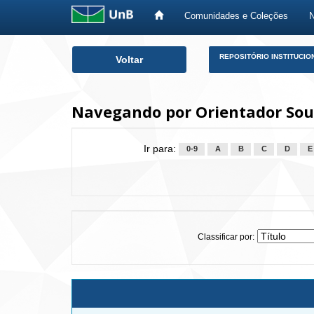
Comunidades e Coleções
Skip
REPOSITÓRIO INSTITUCIO
Voltar
navigation
Navegando por Orientador Sous
Ir para:
0-9
A
B
C
D
E
Classificar por: