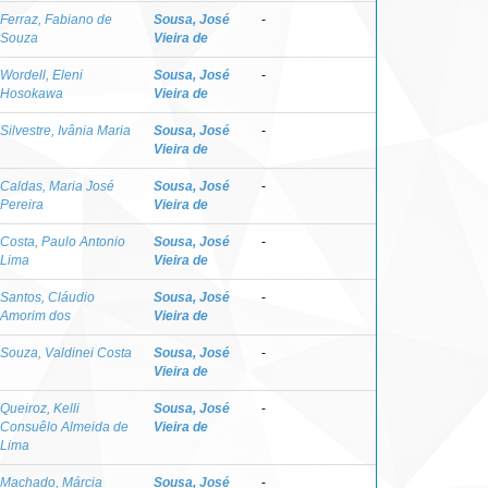
Ferraz, Fabiano de
Sousa, José
-
Souza
Vieira de
Wordell, Eleni
Sousa, José
-
Hosokawa
Vieira de
Silvestre, Ivânia Maria
Sousa, José
-
Vieira de
Caldas, Maria José
Sousa, José
-
Pereira
Vieira de
Costa, Paulo Antonio
Sousa, José
-
Lima
Vieira de
Santos, Cláudio
Sousa, José
-
Amorim dos
Vieira de
Souza, Valdinei Costa
Sousa, José
-
Vieira de
Queiroz, Kelli
Sousa, José
-
Consuêlo Almeida de
Vieira de
Lima
Machado, Márcia
Sousa, José
-