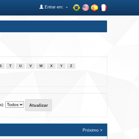
Entrar em:
S
T
U
V
W
X
Y
Z
s):
Próximo >