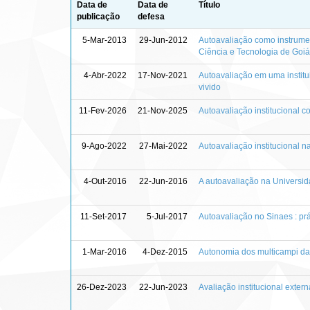
Data de
Data de
Título
publicação
defesa
5-Mar-2013
29-Jun-2012
Autoavaliação como instrumen
Ciência e Tecnologia de Goi
4-Abr-2022
17-Nov-2021
Autoavaliação em uma institui
vivido
11-Fev-2026
21-Nov-2025
Autoavaliação institucional 
9-Ago-2022
27-Mai-2022
Autoavaliação institucional n
4-Out-2016
22-Jun-2016
A autoavaliação na Universida
11-Set-2017
5-Jul-2017
Autoavaliação no Sinaes : pr
1-Mar-2016
4-Dez-2015
Autonomia dos multicampi das
26-Dez-2023
22-Jun-2023
Avaliação institucional exter