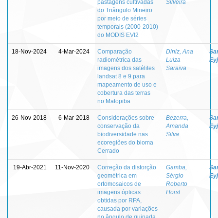
pastagens cultivadas
Silveira
do Triângulo Mineiro
por meio de séries
temporais (2000-2010)
do MODIS EVI2
18-Nov-2024
4-Mar-2024
Comparação
Diniz, Ana
Sa
radiométrica das
Luiza
Eyj
imagens dos satélites
Saraiva
landsat 8 e 9 para
mapeamento de uso e
cobertura das terras
no Matopiba
26-Nov-2018
6-Mar-2018
Considerações sobre
Bezerra,
Sa
conservação da
Amanda
Eyj
biodiversidade nas
Silva
ecoregiões do bioma
Cerrado
19-Abr-2021
11-Nov-2020
Correção da distorção
Gamba,
Sa
geométrica em
Sérgio
Eyj
ortomosaicos de
Roberto
imagens ópticas
Horst
obtidas por RPA,
causada por variações
no ângulo de guinada,