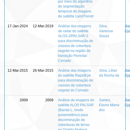
por meio do algoritmo
de segmentação
temporal de imagens
de satélite LandTrendr
17-Jan-2024
12-Mar-2019
Análise das imagens
Silva,
Sa
de radar do satélite
Vanessa
Eyj
ALOS-2/PALSAR-2
Souza
para discriminação de
classes de cobertura
vegetal na região de
transição Floresta/
Cerrado
12-Mai-2015
26-Mar-2015
Análise das imagens
Silva, Lílian
Sa
do satélite RapidEye
da Rocha da
Eyj
para discriminação de
classes de cobertura
vegetal do Cerrado
2009
2009
Análise de imagens do
Santos,
Sa
satélite ALOS PALSAR
Elaine Marra
Eyj
(Banda L, modo
dos
polarimétrico) para
discriminação de
coberturas de terras
no Distrito Federal