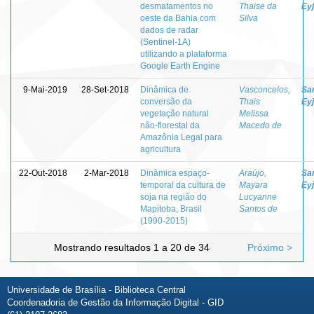
desmatamentos no
Thaise da
Eyj
oeste da Bahia com
Silva
dados de radar
(Sentinel-1A)
utilizando a plataforma
Google Earth Engine
9-Mai-2019
28-Set-2018
Dinâmica de
Vasconcelos,
Sa
conversão da
Thais
Eyj
vegetação natural
Melissa
não-florestal da
Macedo de
Amazônia Legal para
agricultura
22-Out-2018
2-Mar-2018
Dinâmica espaço-
Araújo,
Sa
temporal da cultura de
Mayara
Eyj
soja na região do
Lucyanne
Mapitoba, Brasil
Santos de
(1990-2015)
Mostrando resultados 1 a 20 de 34
Próximo >
Universidade de Brasília - Biblioteca Central
Coordenadoria de Gestão da Informação Digital - GID