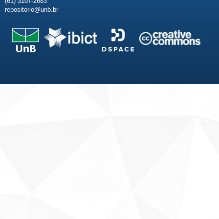
(61) 3107-2683
repositorio@unb.br
Fale conosco
Sobre