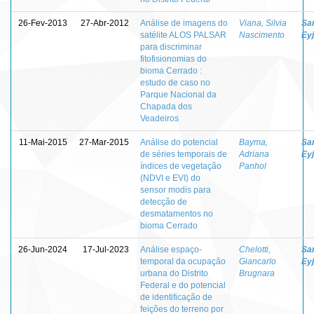
26-Fev-2013
27-Abr-2012
Análise de imagens do
Viana, Silvia
Sa
satélite ALOS PALSAR
Nascimento
Eyj
para discriminar
fitofisionomias do
bioma Cerrado :
estudo de caso no
Parque Nacional da
Chapada dos
Veadeiros
11-Mai-2015
27-Mar-2015
Análise do potencial
Bayma,
Sa
de séries temporais de
Adriana
Eyj
índices de vegetação
Panhol
(NDVI e EVI) do
sensor modis para
detecção de
desmatamentos no
bioma Cerrado
26-Jun-2024
17-Jul-2023
Análise espaço-
Chelotti,
Sa
temporal da ocupação
Giancarlo
Eyj
urbana do Distrito
Brugnara
Federal e do potencial
de identificação de
feições do terreno por