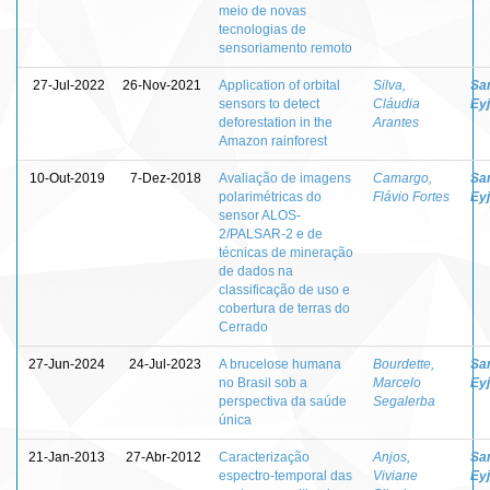
meio de novas
tecnologias de
sensoriamento remoto
27-Jul-2022
26-Nov-2021
Application of orbital
Silva,
Sa
sensors to detect
Cláudia
Eyj
deforestation in the
Arantes
Amazon rainforest
10-Out-2019
7-Dez-2018
Avaliação de imagens
Camargo,
Sa
polarimétricas do
Flávio Fortes
Eyj
sensor ALOS-
2/PALSAR-2 e de
técnicas de mineração
de dados na
classificação de uso e
cobertura de terras do
Cerrado
27-Jun-2024
24-Jul-2023
A brucelose humana
Bourdette,
Sa
no Brasil sob a
Marcelo
Eyj
perspectiva da saúde
Segalerba
única
21-Jan-2013
27-Abr-2012
Caracterização
Anjos,
Sa
espectro-temporal das
Viviane
Eyj