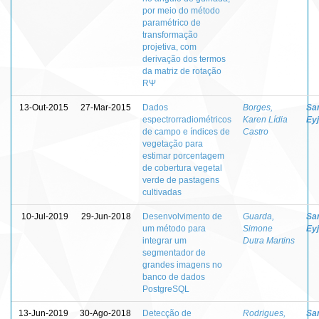
por meio do método
paramétrico de
transformação
projetiva, com
derivação dos termos
da matriz de rotação
RΨ
13-Out-2015
27-Mar-2015
Dados
Borges,
Sa
espectrorradiométricos
Karen Lídia
Eyj
de campo e índices de
Castro
vegetação para
estimar porcentagem
de cobertura vegetal
verde de pastagens
cultivadas
10-Jul-2019
29-Jun-2018
Desenvolvimento de
Guarda,
Sa
um método para
Simone
Eyj
integrar um
Dutra Martins
segmentador de
grandes imagens no
banco de dados
PostgreSQL
13-Jun-2019
30-Ago-2018
Detecção de
Rodrigues,
Sa