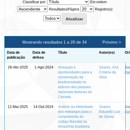
Classificar por:
Em ordem:
Resultados/Página
Registro(s):
Mostrando resultados 1 a 20 de 34
Próximo >
Data de
Data de
Título
Autor(es)
Ori
publicação
defesa
28-Abr-2025
1-Ago-2024
Ameaças e
Soares, Ana
Sa
oportunidades para a
Cristina da
Eyj
conservação da
Silva
biodiversidade no
entorno dos parques
nacionais federais do
Cerrado
12-Mai-2025
14-Out-2024
Análise da efetividade
Soares,
Sa
dos embargos para o
Eduardo Luiz
Eyj
cumprimento do
de Sousa
código florestal na
Amazônia brasileira