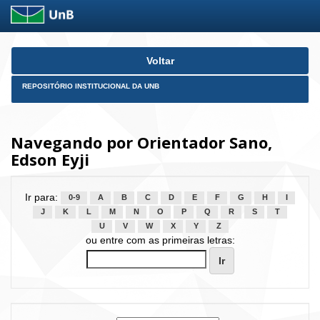
Skip
Voltar
navigation
REPOSITÓRIO INSTITUCIONAL DA UNB
Navegando por Orientador Sano,
Edson Eyji
Ir para:
0-9
A
B
C
D
E
F
G
H
I
J
K
L
M
N
O
P
Q
R
S
T
U
V
W
X
Y
Z
ou entre com as primeiras letras: