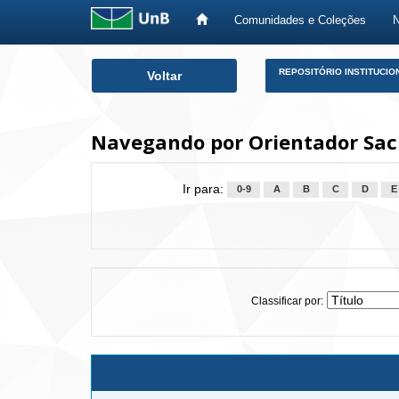
Comunidades e Coleções
Skip
REPOSITÓRIO INSTITUCIO
Voltar
navigation
Navegando por Orientador Sach
Ir para:
0-9
A
B
C
D
E
Classificar por: