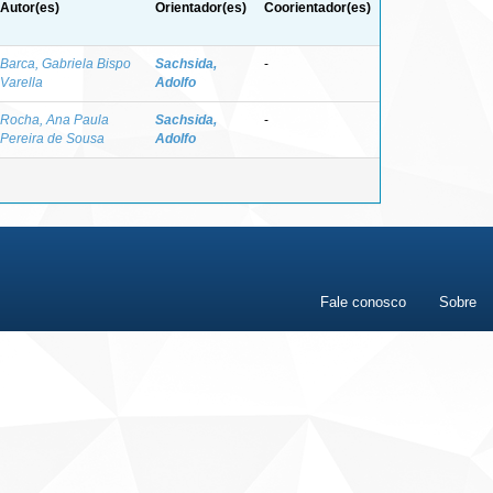
Autor(es)
Orientador(es)
Coorientador(es)
Barca, Gabriela Bispo
Sachsida,
-
Varella
Adolfo
Rocha, Ana Paula
Sachsida,
-
Pereira de Sousa
Adolfo
Fale conosco
Sobre