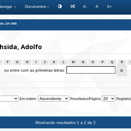
Navegar
Documentos
A-
A
A+
NAL DA UNB
sida, Adolfo
F
G
H
I
J
K
L
M
N
O
P
Q
R
ou entre com as primeiras letras:
Em ordem:
Resultados/Página
Registro(
Mostrando resultados 1 a 2 de 2