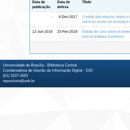
Data de
Data de
Título
publicação
defesa
-
4-Dez-2017
O efeito das eleições sobre o
sobre as contas de pessoal e d
12-Jun-2018
23-Fev-2018
Estudo de caso sobre as fonte
com os estados brasileiros
Universidade de Brasília - Biblioteca Central
Coordenadoria de Gestão da Informação Digital - GID
(61) 3107-2683
repositorio@unb.br