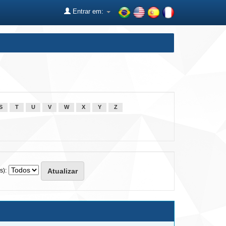
Entrar em:
S
T
U
V
W
X
Y
Z
s):