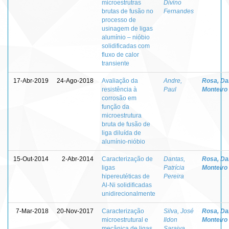
microestrutras
Divino
brutas de fusão no
Fernandes
processo de
usinagem de ligas
alumínio – nióbio
solidificadas com
fluxo de calor
transiente
17-Abr-2019
24-Ago-2018
Avaliação da
Andre,
Rosa, Da
resistência à
Paul
Monteiro
corrosão em
função da
microestrutura
bruta de fusão de
liga diluída de
alumínio-nióbio
15-Out-2014
2-Abr-2014
Caracterização de
Dantas,
Rosa, Da
ligas
Patrícia
Monteiro
hipereutéticas de
Pereira
Al-Ni solidificadas
unidirecionalmente
7-Mar-2018
20-Nov-2017
Caracterização
Silva, José
Rosa, Da
microestrutural e
Ildon
Monteiro
mecânica de ligas
Saraiva