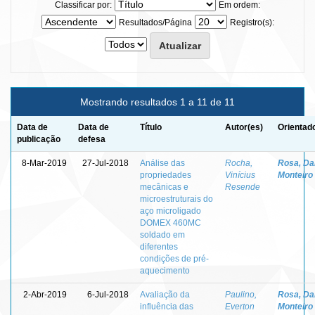
Classificar por:
Em ordem:
Resultados/Página
Registro(s):
Mostrando resultados 1 a 11 de 11
Data de
Data de
Título
Autor(es)
Orientad
publicação
defesa
8-Mar-2019
27-Jul-2018
Análise das
Rocha,
Rosa, Da
propriedades
Vinícius
Monteiro
mecânicas e
Resende
microestruturais do
aço microligado
DOMEX 460MC
soldado em
diferentes
condições de pré-
aquecimento
2-Abr-2019
6-Jul-2018
Avaliação da
Paulino,
Rosa, Da
influência das
Everton
Monteiro