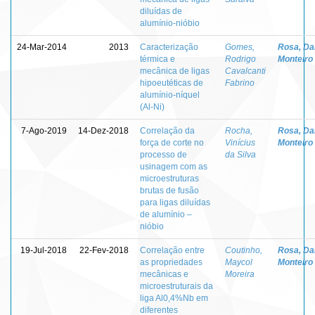
diluídas de
alumínio-nióbio
24-Mar-2014
2013
Caracterização
Gomes,
Rosa, Da
térmica e
Rodrigo
Monteiro
mecânica de ligas
Cavalcanti
hipoeutéticas de
Fabrino
alumínio-níquel
(Al-Ni)
7-Ago-2019
14-Dez-2018
Correlação da
Rocha,
Rosa, Da
força de corte no
Vinícius
Monteiro
processo de
da Silva
usinagem com as
microestruturas
brutas de fusão
para ligas diluídas
de alumínio –
nióbio
19-Jul-2018
22-Fev-2018
Correlação entre
Coutinho,
Rosa, Da
as propriedades
Maycol
Monteiro
mecânicas e
Moreira
microestruturais da
liga Al0,4%Nb em
diferentes