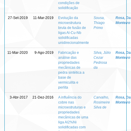
condições de
solidificação
27-Set-2019
11-Mar-2019
Evolução da
Sousa,
Rosa, Da
microestrutura
Thiago
Monteiro
bruta de fusão de
Primo
ligas Al-Cu-Nb
solidificadas
unidirecionalmente
11-Mar-2020
9-Ago-2019
Fabricação e
Silva, Júlio
Rosa, Da
análise das
Cezar
Monteiro
propriedades
Pedrosa
mecânicas de
da
pedra sintética a
base de
vermiculita e
perlita
3-Abr-2017
21-Dez-2016
A influência do
Carvalho,
Rosa, Da
cobre nas
Rosimeire
Monteiro
microestruturas e
Silva de
propriedades
mecânicas de uma
liga Al2%Ni
solidificadas com