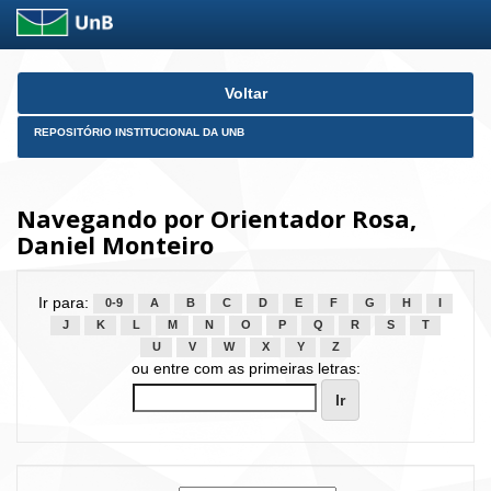
Skip
Voltar
navigation
REPOSITÓRIO INSTITUCIONAL DA UNB
Navegando por Orientador Rosa,
Daniel Monteiro
Ir para:
0-9
A
B
C
D
E
F
G
H
I
J
K
L
M
N
O
P
Q
R
S
T
U
V
W
X
Y
Z
ou entre com as primeiras letras: