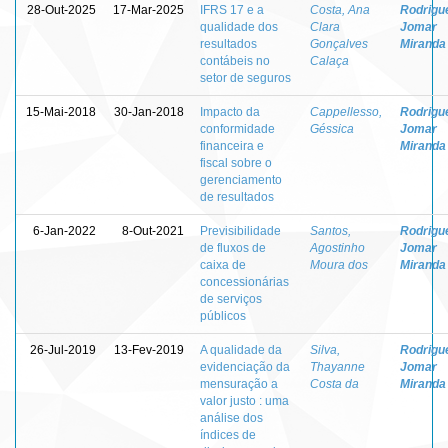
28-Out-2025
17-Mar-2025
IFRS 17 e a
Costa, Ana
Rodrigu
qualidade dos
Clara
Jomar
resultados
Gonçalves
Miranda
contábeis no
Calaça
setor de seguros
15-Mai-2018
30-Jan-2018
Impacto da
Cappellesso,
Rodrigu
conformidade
Géssica
Jomar
financeira e
Miranda
fiscal sobre o
gerenciamento
de resultados
6-Jan-2022
8-Out-2021
Previsibilidade
Santos,
Rodrigu
de fluxos de
Agostinho
Jomar
caixa de
Moura dos
Miranda
concessionárias
de serviços
públicos
26-Jul-2019
13-Fev-2019
A qualidade da
Silva,
Rodrigu
evidenciação da
Thayanne
Jomar
mensuração a
Costa da
Miranda
valor justo : uma
análise dos
índices de