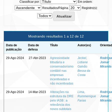
Classificar por:
Em ordem:
Resultados/Página
Registro(s):
Mostrando resultados 1 a 12 de 12
Data de
Data de
Título
Autor(es)
Orientad
publicação
defesa
29-Ago-2024
27-Abr-2023
Agressividade
Jeckel,
Rodrigu
tributária e
Lidiane
Jomar
conservadorismo
Galvão
Miranda
contábil nas
Bessa da
empresas
Costa
incentivadas e
não incentivadas
29-Ago-2024
14-Mar-2023
Alterações na
Lima,
Rodrigu
estrutura da DRE
Rummenigue
Jomar
pelo IASB : a
Farias
Miranda
relevância dos
novos subtotais