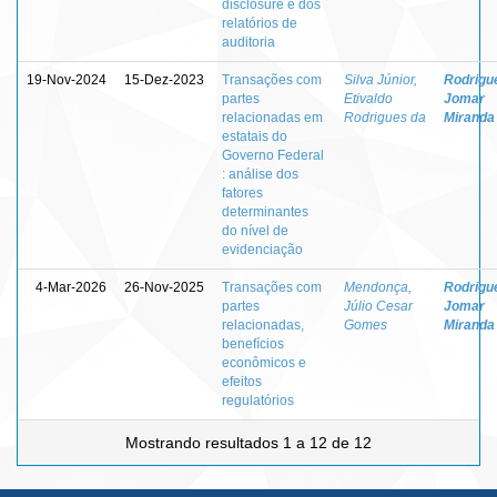
disclosure e dos
relatórios de
auditoria
19-Nov-2024
15-Dez-2023
Transações com
Silva Júnior,
Rodrigu
partes
Etivaldo
Jomar
relacionadas em
Rodrigues da
Miranda
estatais do
Governo Federal
: análise dos
fatores
determinantes
do nível de
evidenciação
4-Mar-2026
26-Nov-2025
Transações com
Mendonça,
Rodrigu
partes
Júlio Cesar
Jomar
relacionadas,
Gomes
Miranda
benefícios
econômicos e
efeitos
regulatórios
Mostrando resultados 1 a 12 de 12