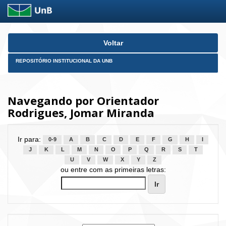
Skip
Voltar
navigation
REPOSITÓRIO INSTITUCIONAL DA UNB
Navegando por Orientador
Rodrigues, Jomar Miranda
Ir para:
0-9
A
B
C
D
E
F
G
H
I
J
K
L
M
N
O
P
Q
R
S
T
U
V
W
X
Y
Z
ou entre com as primeiras letras: