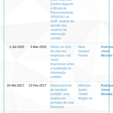
Control segundo
a Minuta de
Pronunciamento
DP/2020/2 do
IASB : análise da
opinião dos
usuários da
informação
contábil
2-Jul-2020
3-Mar-2020
Efeitos do ciclo
Maia,
Rodrigu
de vida das
Gustavo
Jomar
empresas e de
Pontes
Miranda
crises
financeiras sobre
a qualidade da
informação
contábil
20-Abr-2017
23-Fev-2017
Gerenciamento
Menezes
Rodrigu
do resultado
Junior,
Jomar
contábil : uma
Cleiton
Miranda
análise em
Borges de
períodos de crise
financeira