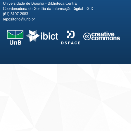
Universidade de Brasília - Biblioteca Central
Coordenadoria de Gestão da Informação Digital - GID
(61) 3107-2683
repositorio@unb.br
Fale conosco
Sobre