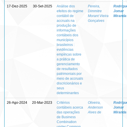
17-Dez-2025
30-Set-2025
Análise dos
Pereira,
Rodrigu
efeitos do regime
Dimmitre
Jomar
contábil de
Morant Vieira
Miranda
accruals na
Gonçalves
produção de
informações
contábeis dos
municípios
brasileiros :
evidências
empíricas sobre
a prática de
gerenciamento
de resultados
patrimoniais por
meio de accruals
discricionários e
seus
determinantes
26-Ago-2024
20-Mar-2023
Critérios
Oliveira,
Rodrigu
contábeis acerca
Anderson
Jomar
das operações
Alves de
Miranda
de Business
Combination
under Common