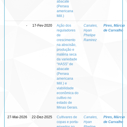
abacate
(Persea
americana
Mill.)
-
17-Fev-2020
Ação dos
Canales,
Pires, Márcio
reguladores
Hyan
de Carvalho
de
Phelipe
crescimento
Ramirez
na abscisão,
produção e
matéria seca
da variedade
“HASS” de
abacate
(Persea
americana
Mill.) e
viabilidade
econômica do
cultivo no
estado de
Minas Gerais.
27-Mai-2026
22-Dez-2025
Cultivares de
Canales,
Pires, Márcio
copas e porta-
Hyan
de Carvalho
enxertos no
Phelipe