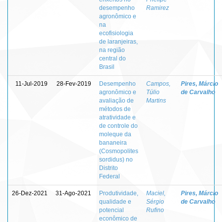
desempenho
Ramirez
agronômico e
na
ecofisiologia
de laranjeiras,
na região
central do
Brasil
11-Jul-2019
28-Fev-2019
Desempenho
Campos,
Pires, Márcio
agronômico e
Túlio
de Carvalho
avaliação de
Martins
métodos de
atratividade e
de controle do
moleque da
bananeira
(Cosmopolites
sordidus) no
Distrito
Federal
26-Dez-2021
31-Ago-2021
Produtividade,
Maciel,
Pires, Márcio
qualidade e
Sérgio
de Carvalho
potencial
Rufino
econômico de