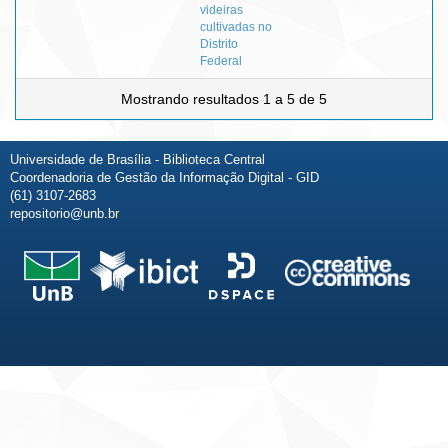
videiras
cultivadas no
Distrito
Federal
Mostrando resultados 1 a 5 de 5
Universidade de Brasília - Biblioteca Central
Coordenadoria de Gestão da Informação Digital - GID
(61) 3107-2683
repositorio@unb.br
Fale conosco
Sobre