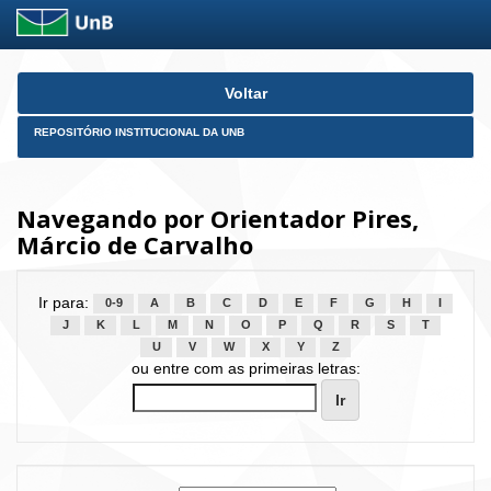
Skip
Voltar
navigation
REPOSITÓRIO INSTITUCIONAL DA UNB
Navegando por Orientador Pires,
Márcio de Carvalho
Ir para:
0-9
A
B
C
D
E
F
G
H
I
J
K
L
M
N
O
P
Q
R
S
T
U
V
W
X
Y
Z
ou entre com as primeiras letras: