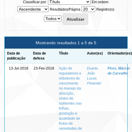
Classificar por:
Em ordem:
Resultados/Página
Registro(s):
Mostrando resultados 1 a 5 de 5
Data de
Data de
Título
Autor(es)
Orientador(es)
publicação
defesa
13-Jul-2018
23-Fev-2018
Ação de
Duarte,
Pires, Márcio
reguladores e
João
de Carvalho
inibidores de
Lucas
crescimento
Pimentel
no manejo da
abscição,
níveis de
nutrientes nas
folhas,
produção e
qualidade de
frutos de
variedades de