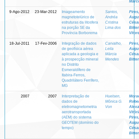
Marc
9-Ago-2012
23-Mar-2012
Imageamento
Santos,
Pires
magnetotelúrico de
Andréa
Augu
estruturas da litosfera
Cristina
Césa
na porção SE da
Lima dos
Bitte
Província Borborema
Vitore
18-Jul-2011
17-Fev-2006
Integração de dados
Carvalho,
Pires
de geofísica aérea
Leila
Augu
aplicada a geologia e
Márcia
Césa
à prospecção mineral
Mendes
Bitte
no Distrito
Esmeraldífero de
Itabira-Ferros,
Quadrilátero Ferrífero,
MG
2007
2007
Interpretação de
Huelsen,
Mora
dados de
Mônica G.
Robe
eletromagnetometria
Von
Alex
aerotransportada
Vitór
(AEM) do sistema
Pires
GEOTEM (domínio do
Augu
tempo)
Césa
Bitte