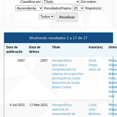
Classificar por:
Em ordem:
Resultados/Página
Registro(s):
Mostrando resultados 1 a 17 de 17
Data de
Data de
Título
Autor(es)
Orien
publicação
defesa
2007
2007
Aerogeofísica
Sordi,
Pires
aplicada à
Diogo
Augu
compreensão do
Alves de
Césa
sistema de empurrões
Bitte
da sequência Santa
Fuck,
Terezinha de Goiás,
Reinh
Brasil Central
Adolf
Danta
Luiz
4-Jul-2011
17-Mar-2011
Aerogeofísica
Curto,
Pires
aplicada no
Julia
Augu
mapeamento de
Barbosa
Césa