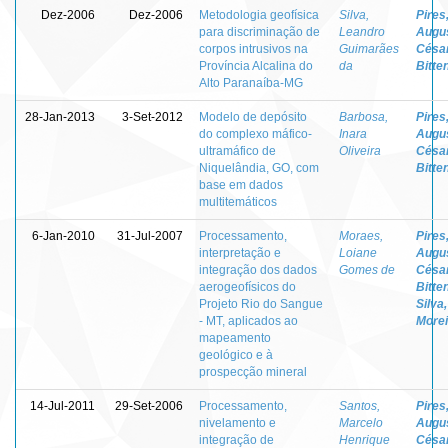
Dez-2006
Dez-2006
Metodologia geofísica
Silva,
Pires
para discriminação de
Leandro
Augu
corpos intrusivos na
Guimarães
Césa
Província Alcalina do
da
Bitte
Alto Paranaíba-MG
28-Jan-2013
3-Set-2012
Modelo de depósito
Barbosa,
Pires
do complexo máfico-
Inara
Augu
ultramáfico de
Oliveira
Césa
Niquelândia, GO, com
Bitte
base em dados
multitemáticos
6-Jan-2010
31-Jul-2007
Processamento,
Moraes,
Pires
interpretação e
Loiane
Augu
integração dos dados
Gomes de
Césa
aerogeofísicos do
Bitte
Projeto Rio do Sangue
Silva
- MT, aplicados ao
Morei
mapeamento
geológico e à
prospecção mineral
14-Jul-2011
29-Set-2006
Processamento,
Santos,
Pires
nivelamento e
Marcelo
Augu
integração de
Henrique
Césa