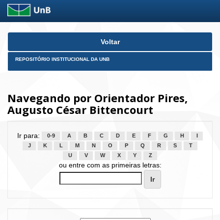
Skip
Voltar
navigation
REPOSITÓRIO INSTITUCIONAL DA UNB
Navegando por Orientador Pires,
Augusto César Bittencourt
Ir para:
0-9
A
B
C
D
E
F
G
H
I
J
K
L
M
N
O
P
Q
R
S
T
U
V
W
X
Y
Z
ou entre com as primeiras letras: