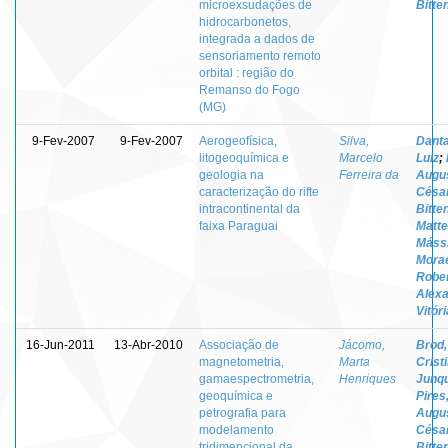
microexsudações de
Bitte
hidrocarbonetos,
integrada a dados de
sensoriamento remoto
orbital : região do
Remanso do Fogo
(MG)
9-Fev-2007
9-Fev-2007
Aerogeofísica,
Silva,
Danta
litogeoquímica e
Marcelo
Luiz
;
geologia na
Ferreira da
Augu
caracterização do rifte
Césa
intracontinental da
Bitte
faixa Paraguai
Mattei
Máss
Mora
Robe
Alex
Vitór
16-Jun-2011
13-Abr-2010
Associação de
Jácomo,
Brod,
magnetometria,
Marta
Crist
gamaespectrometria,
Henriques
Junqu
geoquímica e
Pires
petrografia para
Augu
modelamento
Césa
tridimencional da
Bitte