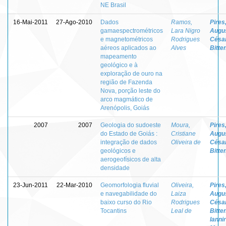
NE Brasil
16-Mai-2011
27-Ago-2010
Dados
Ramos,
Pires
gamaespectrométricos
Lara Nigro
Augu
e magnetométricos
Rodrigues
Césa
aéreos aplicados ao
Alves
Bitte
mapeamento
geológico e à
exploração de ouro na
região de Fazenda
Nova, porção leste do
arco magmático de
Arenópolis, Goiás
2007
2007
Geologia do sudoeste
Moura,
Pires
do Estado de Goiás :
Cristiane
Augu
integração de dados
Oliveira de
Césa
geológicos e
Bitte
aerogeofísicos de alta
densidade
23-Jun-2011
22-Mar-2010
Geomorfologia fluvial
Oliveira,
Pires
e navegabilidade do
Laiza
Augu
baixo curso do Rio
Rodrigues
Césa
Tocantins
Leal de
Bitte
Ianni