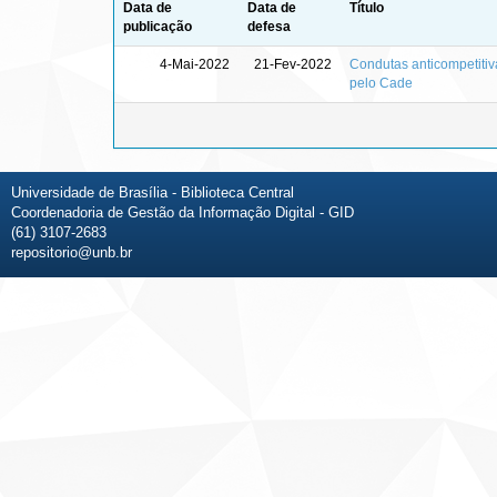
Data de
Data de
Título
publicação
defesa
4-Mai-2022
21-Fev-2022
Condutas anticompetitiv
pelo Cade
Universidade de Brasília - Biblioteca Central
Coordenadoria de Gestão da Informação Digital - GID
(61) 3107-2683
repositorio@unb.br