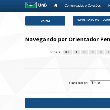
Comunidades e Coleções
Skip
REPOSITÓRIO INSTITUCIO
Voltar
navigation
Navegando por Orientador Pen
Ir para:
0-9
A
B
C
D
E
Classificar por: