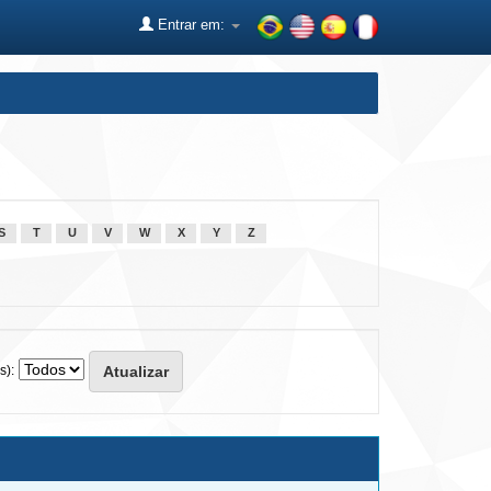
Entrar em:
S
T
U
V
W
X
Y
Z
s):