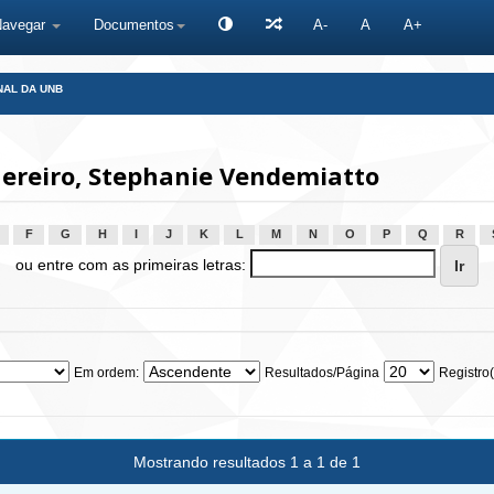
Navegar
Documentos
A-
A
A+
NAL DA UNB
ereiro, Stephanie Vendemiatto
F
G
H
I
J
K
L
M
N
O
P
Q
R
ou entre com as primeiras letras:
Em ordem:
Resultados/Página
Registro(
Mostrando resultados 1 a 1 de 1