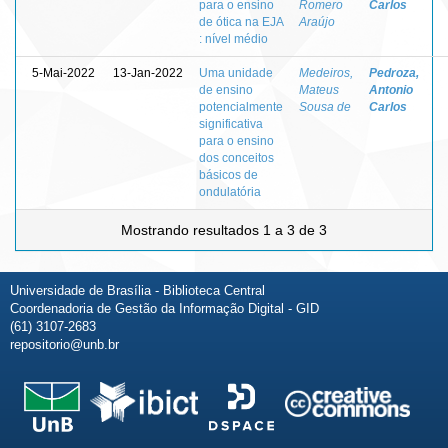
para o ensino
Romero
Carlos
de ótica na EJA
Araújo
: nível médio
5-Mai-2022
13-Jan-2022
Uma unidade
Medeiros,
Pedroza,
de ensino
Mateus
Antonio
potencialmente
Sousa de
Carlos
significativa
para o ensino
dos conceitos
básicos de
ondulatória
Mostrando resultados 1 a 3 de 3
Universidade de Brasília - Biblioteca Central
Coordenadoria de Gestão da Informação Digital - GID
(61) 3107-2683
repositorio@unb.br