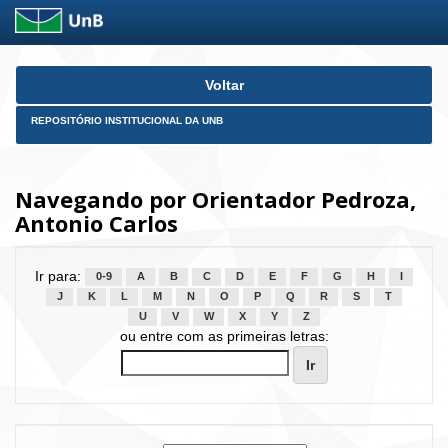
Skip
Voltar
navigation
REPOSITÓRIO INSTITUCIONAL DA UNB
Navegando por Orientador Pedroza,
Antonio Carlos
Ir para:
0-9
A
B
C
D
E
F
G
H
I
J
K
L
M
N
O
P
Q
R
S
T
U
V
W
X
Y
Z
ou entre com as primeiras letras: