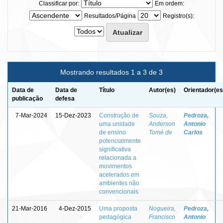
Classificar por:
Em ordem:
Resultados/Página
Registro(s):
Mostrando resultados 1 a 3 de 3
Data de
Data de
Título
Autor(es)
Orientador(es
publicação
defesa
7-Mar-2024
15-Dez-2023
Construção de
Souza,
Pedroza,
uma unidade
Anderson
Antonio
de ensino
Tomé de
Carlos
potencialmente
significativa
relacionada a
movimentos
acelerados em
ambientes não
convencionais
21-Mar-2016
4-Dez-2015
Uma proposta
Nogueira,
Pedroza,
pedagógica
Francisco
Antonio