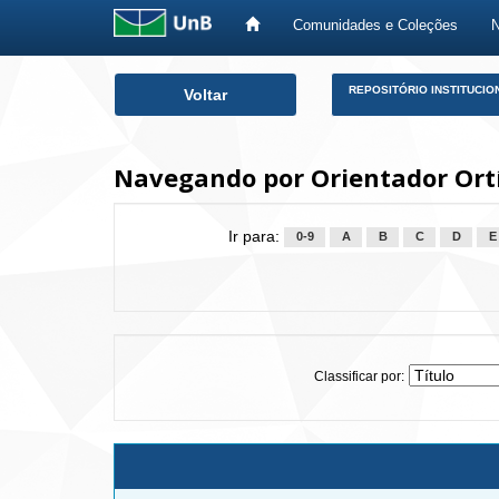
Comunidades e Coleções
Skip
REPOSITÓRIO INSTITUCIO
Voltar
navigation
Navegando por Orientador Ortí
Ir para:
0-9
A
B
C
D
E
Classificar por: