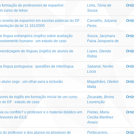
na formação de professores de espanhol :
Lima, Tânia de
Ortí
m curso de letras
Souza
 o ensino de espanhol em escolas públicas do DF :
Carvalho, Julyana
Ortí
lantação da lei 11.161/2005
Peres
 língua estrangeira (inglês) sobre avaliação
Souza, Jacymara
Ortí
envolvimento humano : um estudo de caso
Paiva Junqueira de
rendizagem de línguas (inglês) de alunos de
Lopes, Glenda
Ortí
Rúbia
a língua portuguesa : questões de interlíngua
Sabanai, Noriko
Ortí
Lúcia
 aluno cego : um olhar para a inclusão
Magalhães, Gleiton
Ortí
Malta
ssores de inglês em formação inicial de um curso
Zocaratto, Bruna
Ortí
e do DF : estudo de caso
Lourenção
ou conflito? o professor e o material didático em
Freitas, Maria
Ortí
fessores de E/LE
Cecilia Martínez
Amaro
ros do professor e dos alunos no processo de
Portocarrero,
Ortí