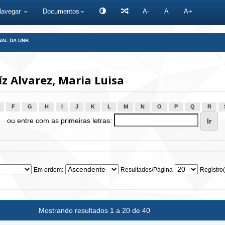
Navegar
Documentos
A-
A
A+
NAL DA UNB
z Alvarez, Maria Luisa
F
G
H
I
J
K
L
M
N
O
P
Q
R
ou entre com as primeiras letras:
Em ordem:
Resultados/Página
Registro(
Mostrando resultados 1 a 20 de 40