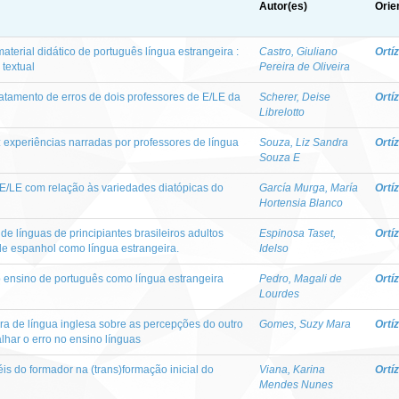
Autor(es)
Orie
terial didático de português língua estrangeira :
Castro, Giuliano
Ortí
 textual
Pereira de Oliveira
ratamento de erros de dois professores de E/LE da
Scherer, Deise
Ortí
Librelotto
: experiências narradas por professores de língua
Souza, Liz Sandra
Ortí
Souza E
 E/LE com relação às variedades diatópicas do
García Murga, María
Ortí
Hortensia Blanco
e línguas de principiantes brasileiros adultos
Espinosa Taset,
Ortí
de espanhol como língua estrangeira.
Idelso
 ensino de português como língua estrangeira
Pedro, Magali de
Ortí
Lourdes
ra de língua inglesa sobre as percepções do outro
Gomes, Suzy Mara
Ortí
lhar o erro no ensino línguas
is do formador na (trans)formação inicial do
Viana, Karina
Ortí
Mendes Nunes