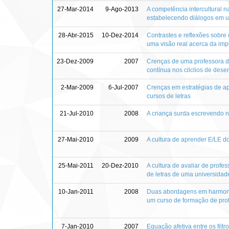
27-Mar-2014
9-Ago-2013
A competência intercultural 
estabelecendo diálogos em u
28-Abr-2015
10-Dez-2014
Contrastes e reflexões sobre
uma visão real acerca da imp
23-Dez-2009
2007
Crenças de uma professora de
contínua nos cilclios de des
2-Mar-2009
6-Jul-2007
Crenças em estratégias de ap
cursos de letras
21-Jul-2010
2008
A criança surda escrevendo n
27-Mai-2010
2009
A cultura de aprender E/LE do
25-Mai-2011
20-Dez-2010
A cultura de avaliar de profe
de letras de uma universidad
10-Jan-2011
2008
Duas abordagens em harmonia 
um curso de formação de pro
7-Jan-2010
2007
Equação afetiva entre os filt