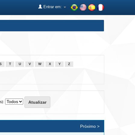
Entrar em:
S
T
U
V
W
X
Y
Z
s):
Próximo >