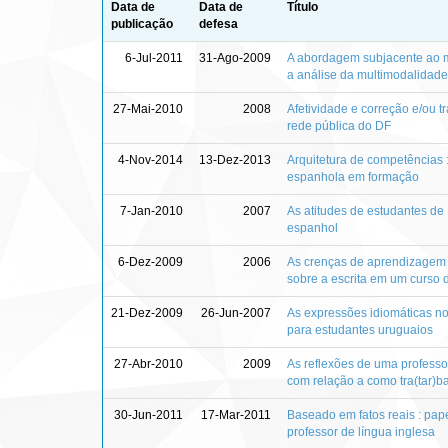
Data de
Data de
Título
publicação
defesa
6-Jul-2011
31-Ago-2009
A abordagem subjacente ao ma
a análise da multimodalidade
27-Mai-2010
2008
Afetividade e correção e/ou t
rede pública do DF
4-Nov-2014
13-Dez-2013
Arquitetura de competências 
espanhola em formação
7-Jan-2010
2007
As atitudes de estudantes de
espanhol
6-Dez-2009
2006
As crenças de aprendizagem d
sobre a escrita em um curso 
21-Dez-2009
26-Jun-2007
As expressões idiomáticas no
para estudantes uruguaios
27-Abr-2010
2009
As reflexões de uma professo
com relação a como tra(tar)ba
30-Jun-2011
17-Mar-2011
Baseado em fatos reais : papé
professor de língua inglesa