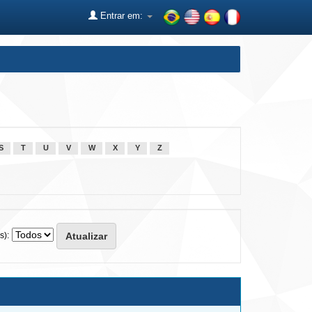
Entrar em:
S
T
U
V
W
X
Y
Z
s):