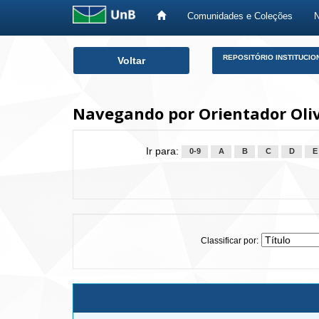
Comunidades e Coleções
Skip
REPOSITÓRIO INSTITUCIO
Voltar
navigation
Navegando por Orientador Oliv
Ir para:
0-9
A
B
C
D
E
Classificar por: