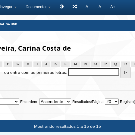
Navegar
Documentos
A-
A
A+
NAL DA UNB
eira, Carina Costa de
F
G
H
I
J
K
L
M
N
O
P
Q
R
ou entre com as primeiras letras:
Em ordem:
Resultados/Página
Registro(
Mostrando resultados 1 a 15 de 15