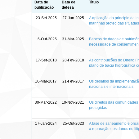
Data de
Data de
Título
publicação
defesa
23-Set-2025
27-Jun-2025
A aplicação do princípio da i
marinhas protegidas situada
6-Out-2025
31-Mar-2025
Bancos de dados de patrimônio
necessidade de consentimento
17-Set-2018
28-Fev-2018
As contribuições do Direito F
plano de bacia hidrográfica c
16-Mai-2017
21-Fev-2017
Os desafios da implementação
nacionais e internacionais
30-Mar-2022
10-Nov-2021
Os direitos das comunidades t
protegidas
17-Jan-2024
25-Out-2023
A fase de saneamento e organ
à reparação dos danos no lití