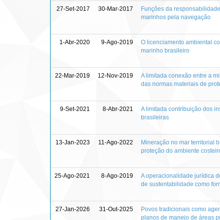
27-Set-2017
30-Mar-2017
Funções da responsabilidade 
marinhos pela navegação
1-Abr-2020
9-Ago-2019
O licenciamento ambiental c
marinho brasileiro
22-Mar-2019
12-Nov-2019
A limitada conexão entre a m
das normas materiais de prot
9-Set-2021
8-Abr-2021
A limitada contribuição dos i
brasileiras
13-Jan-2023
11-Ago-2022
Mineração no mar territorial b
proteção do ambiente costeir
25-Ago-2021
8-Ago-2019
A operacionalidade jurídica d
de sustentabilidade como for
27-Jan-2026
31-Out-2025
Povos tradicionais como agen
planos de manejo de áreas pr