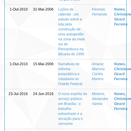
1-Out-2010
31-Mai-2006
Lições de
Kleiman,
Nunes,
catende : um
Fernando
Christian
estudo sobre a
Girard
luta pela
Ferreira
construção de
uma autogestão
na zona da mata
sul de
Pernambuco na
década de 1990
1-Out-2010
15-Mai-2006
Narrativas de
Amaral,
Nunes,
reforma
Marcela
Christian
psiquiátrica e
Corrêa
Girard
cidadania no
Martins
Ferreira
Distrito Federal
23-Jul-2016
24-Jun-2016
O novo espírito do
Moreira,
Nunes,
serviço público
Alexandre
Christian
em Brasília : o
Varela
Girard
trabalho
Ferreira
estranhado e a
vocação para o
consumo