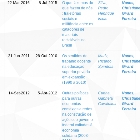
22-Mar-2016
8-Jul-2015
O que fazemos do
Silva,
Nunes,
que fazem de nós
Pedro
Christian
: trajetórias
Henrique
Girard
sociais e
Isaac
Ferreira
militância entre os
catadores de
materiais
recicláveis no
Brasil
21-Jun-2011
28-Out-2010
Os sentidos do
Mariz,
Nunes,
trabalho docente
Ricardo
Christian
na educação
Spindola
Girard
superior privada
Ferreira
em expansão
(1990 a 2010)
14-Set-2012
5-Abr-2012
Outras políticas
Cunha,
Nunes,
para outras
Gabriela
Christian
economias :
Cavalcanti
Girard
contextos e redes
Ferreira
na construção de
ações do governo
federal voltadas à
economia
solidária (2003-