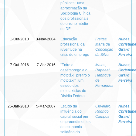
públicas : uma
aproximação da
Sociologia Clínica
dos profissionais
do ensino médio
do DF
1-Out-2010
3-Nov-2004
Educação
Freitas,
Nunes,
profissional da
Maria da
Christian
juventude na
Conceição
Girard
crise do emprego
da Silva
Ferreira
7-Out-2016
7-Abr-2016
“Entre o
Matos,
Nunes,
desemprego e o
Raphael
Christian
mototáxi: prefiro o
Henrique
Girard
mototáxi” : um
de
Ferreira
estudo dos
Fernandes
mototaxistas do
Distrito Federal
25-Jan-2010
5-Mar-2007
Estudo da
Crivelaro,
Nunes,
influência do
Rodrigo
Christian
capital social em
Campos
Girard
empreendimentos
Ferreira
de economia
solidária do