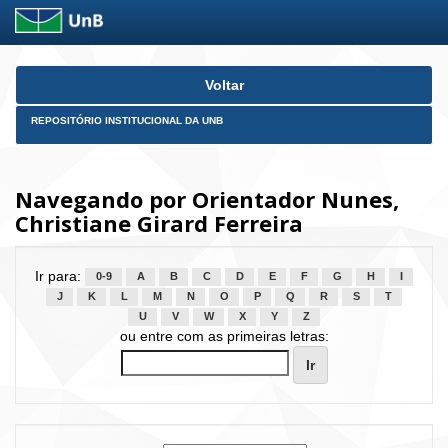
Skip
Voltar
navigation
REPOSITÓRIO INSTITUCIONAL DA UNB
Navegando por Orientador Nunes,
Christiane Girard Ferreira
Ir para:
0-9
A
B
C
D
E
F
G
H
I
J
K
L
M
N
O
P
Q
R
S
T
U
V
W
X
Y
Z
ou entre com as primeiras letras: