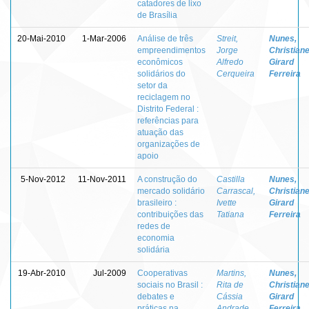
catadores de lixo
de Brasília
20-Mai-2010
1-Mar-2006
Análise de três
Streit,
Nunes,
empreendimentos
Jorge
Christian
econômicos
Alfredo
Girard
solidários do
Cerqueira
Ferreira
setor da
reciclagem no
Distrito Federal :
referências para
atuação das
organizações de
apoio
5-Nov-2012
11-Nov-2011
A construção do
Castilla
Nunes,
mercado solidário
Carrascal,
Christian
brasileiro :
Ivette
Girard
contribuições das
Tatiana
Ferreira
redes de
economia
solidária
19-Abr-2010
Jul-2009
Cooperativas
Martins,
Nunes,
sociais no Brasil :
Rita de
Christian
debates e
Cássia
Girard
práticas na
Andrade
Ferreira