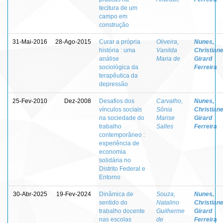
tecitura de um
campo em
construção
31-Mai-2016
28-Ago-2015
Curar a própria
Oliveira,
Nunes,
história : uma
Vanilda
Christian
análise
Maria de
Girard
sociológica da
Ferreira
terapêutica da
depressão
25-Fev-2010
Dez-2008
Desafios dos
Carvalho,
Nunes,
vínculos sociais
Sônia
Christian
na sociedade do
Marise
Girard
trabalho
Salles
Ferreira
contemporâneo :
experiência de
economia
solidária no
Distrito Federal e
Entorno
30-Abr-2025
19-Fev-2024
Dinâmica de
Souza,
Nunes,
sentido do
Natalino
Christian
trabalho docente
Guilherme
Girard
nas escolas
de
Ferreira