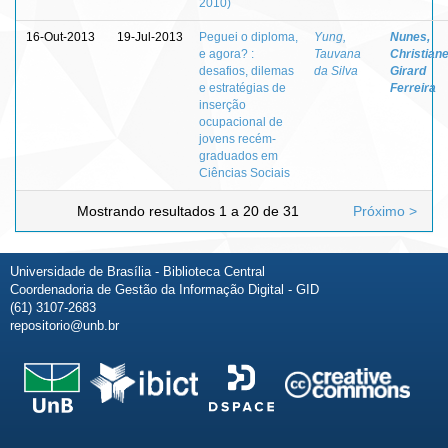
2010)
16-Out-2013
19-Jul-2013
Peguei o diploma,
Yung,
Nunes,
e agora? :
Tauvana
Christian
desafios, dilemas
da Silva
Girard
e estratégias de
Ferreira
inserção
ocupacional de
jovens recém-
graduados em
Ciências Sociais
Mostrando resultados 1 a 20 de 31
Próximo >
Universidade de Brasília - Biblioteca Central
Coordenadoria de Gestão da Informação Digital - GID
(61) 3107-2683
repositorio@unb.br