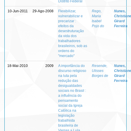
Distrito Federal
10-Jun-2011
29-Ago-2008
Flexibilizar,
Rego,
Nunes,
vulnerabilizar e
Maria
Christian
precarizar :
Isabel
Girard
efeitos da
Pojo do
Ferreira
desestruturação
da vida dos
trabalhadores
brasileiros, sob as
ordens do
"mercado"
18-Mai-2010
2009
A importância do
Resende,
Nunes,
discurso religioso
Ulisses
Christian
na luta pela
Borges de
Girard
redução das
Ferreira
desigualdades
sociais no Brasil :
a influência do
pensamento
social da Igreja
Católica na
legislação
trabalhista
brasileira de
Vargas a Lula