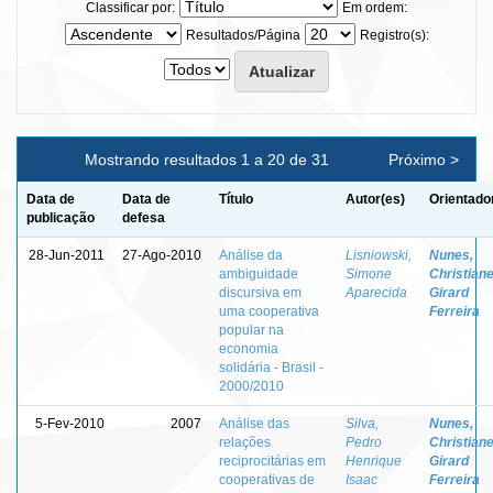
Classificar por:
Em ordem:
Resultados/Página
Registro(s):
Mostrando resultados 1 a 20 de 31
Próximo >
Data de
Data de
Título
Autor(es)
Orientado
publicação
defesa
28-Jun-2011
27-Ago-2010
Análise da
Lisniowski,
Nunes,
ambiguidade
Simone
Christian
discursiva em
Aparecida
Girard
uma cooperativa
Ferreira
popular na
economia
solidária - Brasil -
2000/2010
5-Fev-2010
2007
Análise das
Silva,
Nunes,
relações
Pedro
Christian
reciprocitárias em
Henrique
Girard
cooperativas de
Isaac
Ferreira