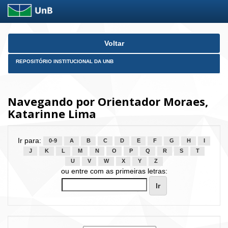
Skip
Voltar
navigation
REPOSITÓRIO INSTITUCIONAL DA UNB
Navegando por Orientador Moraes,
Katarinne Lima
Ir para:
0-9
A
B
C
D
E
F
G
H
I
J
K
L
M
N
O
P
Q
R
S
T
U
V
W
X
Y
Z
ou entre com as primeiras letras: