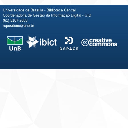
Universidade de Brasília - Biblioteca Central
Coordenadoria de Gestão da Informação Digital - GID
(61) 3107-2683
repositorio@unb.br
Fale conosco
Sobre