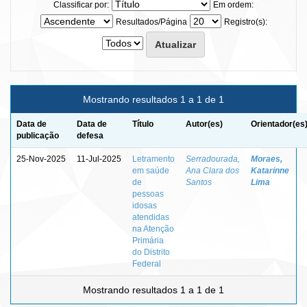
Classificar por:
Em ordem:
Resultados/Página
Registro(s):
Mostrando resultados 1 a 1 de 1
Data de
Data de
Título
Autor(es)
Orientador(es
publicação
defesa
25-Nov-2025
11-Jul-2025
Letramento
Serradourada,
Moraes,
em saúde
Ana Clara dos
Katarinne
de
Santos
Lima
pessoas
idosas
atendidas
na Atenção
Primária
do Distrito
Federal
Mostrando resultados 1 a 1 de 1