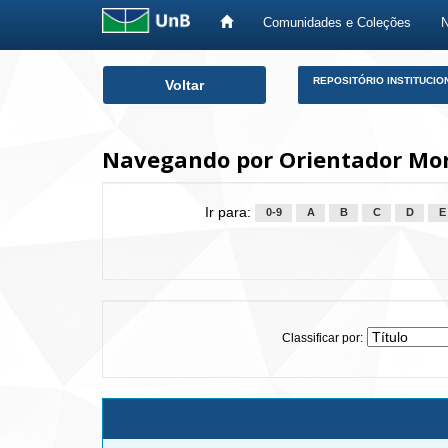
Comunidades e Coleções
Skip
REPOSITÓRIO INSTITUCIO
Voltar
navigation
Navegando por Orientador Mora
Ir para:
0-9
A
B
C
D
E
Classificar por: