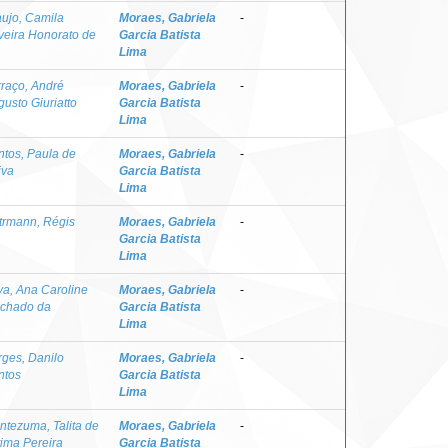
aujo, Camila
Moraes, Gabriela
-
veira Honorato de
Garcia Batista
Lima
rraço, André
Moraes, Gabriela
-
usto Giuriatto
Garcia Batista
Lima
ntos, Paula de
Moraes, Gabriela
-
iva
Garcia Batista
Lima
trmann, Régis
Moraes, Gabriela
-
Garcia Batista
Lima
va, Ana Caroline
Moraes, Gabriela
-
chado da
Garcia Batista
Lima
rges, Danilo
Moraes, Gabriela
-
ntos
Garcia Batista
Lima
ntezuma, Talita de
Moraes, Gabriela
-
tima Pereira
Garcia Batista