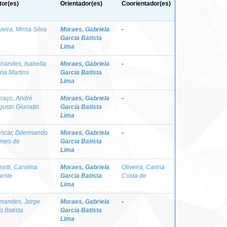
tor(es)
Orientador(es)
Coorientador(es)
veira, Mirna Silva
Moraes, Gabriela
-
Garcia Batista
Lima
rnandes, Isabella
Moraes, Gabriela
-
ria Martins
Garcia Batista
Lima
rraço, André
Moraes, Gabriela
-
usto Giuriatto
Garcia Batista
Lima
encar, Dilermando
Moraes, Gabriela
-
mes de
Garcia Batista
Lima
etti, Carolina
Moraes, Gabriela
Oliveira, Carina
cente
Garcia Batista
Costa de
Lima
rnandes, Jorge
Moraes, Gabriela
-
s Batista
Garcia Batista
Lima