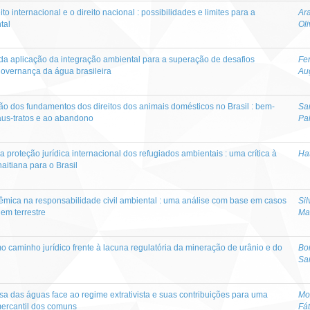
to internacional e o direito nacional : possibilidades e limites para a
Ar
tal
Oli
 da aplicação da integração ambiental para a superação de desafios
Fe
 governança da água brasileira
Aug
o dos fundamentos dos direitos dos animais domésticos no Brasil : bem-
Sa
aus-tratos e ao abandono
Pa
 proteção jurídica internacional dos refugiados ambientais : uma crítica à
Ha
aitiana para o Brasil
mica na responsabilidade civil ambiental : uma análise com base em casos
Sil
em terrestre
Ma
o caminho jurídico frente à lacuna regulatória da mineração de urânio e do
Bo
Sa
a das águas face ao regime extrativista e suas contribuições para uma
Mo
mercantil dos comuns
Fá