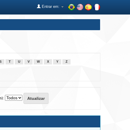
Entrar em:
S
T
U
V
W
X
Y
Z
s):