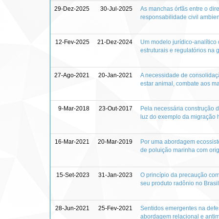
29-Dez-2025
30-Jul-2025
As manchas órfãs entre o direi
responsabilidade civil ambien
12-Fev-2025
21-Dez-2024
Um modelo jurídico-analítico
estruturais e regulatórios na
27-Ago-2021
20-Jan-2021
A necessidade de consolidaçã
estar animal, combate aos m
9-Mar-2018
23-Out-2017
Pela necessária construção da
luz do exemplo da migração h
16-Mar-2021
20-Mar-2019
Por uma abordagem ecossistê
de poluição marinha com orig
15-Set-2023
31-Jan-2023
O princípio da precaução com
seu produto radônio no Brasil
28-Jun-2021
25-Fev-2021
Sentidos emergentes na defes
abordagem relacional e anti