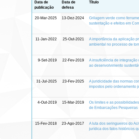
Data de
Data de
Título
publicação
defesa
20-Mar-2025
13-Dez-2024
Grilagem verde como ferramen
sustentação e efeitos em Co
11-Jan-2022
25-Out-2021
A importância da aplicação p
ambiental no processo de tom
9-Set-2019
22-Fev-2019
A insuficiência de integração
ao desenvolvimento sustentá
31-Jul-2025
23-Fev-2025
A juridicidade das normas co
impostos pelo ordenamento ju
4-Out-2019
15-Mar-2019
Os limites e as possibilidad
de Embarcações Pesqueiras
15-Fev-2018
23-Ago-2017
A luta dos seringueiros do A
jurídica dos fatos históricos