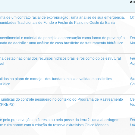
Au
ta de um contrato racial de expropriação : uma análise de sua emergência,
Oli
munidades Tradicionais de Fundo e Fecho de Pasto no Oeste da Bahia
rocedimental e material do princípio da precaução como forma de prevenção
Fe
ada de decisão : uma análise do caso brasileiro de fraturamento hidráulico
Ma
 na gestão nacional dos recursos hídricos brasileiros como óbice estrutural
Fe
vel
Aug
ntidas no plano de manejo : dos fundamentos de validade aos limites
Al
rídico
Go
es jurídicas do controle pesqueiro no contexto do Programa de Rastreamento
Ces
 (PREPS)
Vi
cre pela preservação da floresta ou pela posse da terra? : uma abordagem
Fe
 que culminaram com a criação da reserva extrativista Chico Mendes
Luí