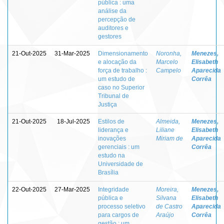
pública : uma
análise da
percepção de
auditores e
gestores
21-Out-2025
31-Mar-2025
Dimensionamento
Noronha,
Menezes,
e alocação da
Marcelo
Elisabeth
força de trabalho :
Campelo
Aparecida
um estudo de
Corrêa
caso no Superior
Tribunal de
Justiça
21-Out-2025
18-Jul-2025
Estilos de
Almeida,
Menezes,
liderança e
Liliane
Elisabeth
inovações
Miriam de
Aparecida
gerenciais : um
Corrêa
estudo na
Universidade de
Brasília
22-Out-2025
27-Mar-2025
Integridade
Moreira,
Menezes,
pública e
Silvana
Elisabeth
processo seletivo
de Castro
Aparecida
para cargos de
Araújo
Corrêa
gestão : um