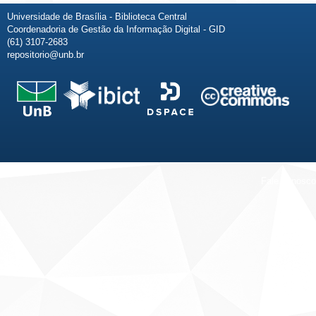
Universidade de Brasília - Biblioteca Central
Coordenadoria de Gestão da Informação Digital - GID
(61) 3107-2683
repositorio@unb.br
Fale conosco
Sobre