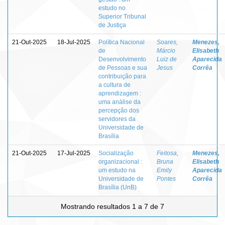
estudo no
Superior Tribunal
de Justiça
21-Out-2025
18-Jul-2025
Política Nacional
Soares,
Menezes,
de
Márcio
Elisabeth
Desenvolvimento
Luiz de
Aparecida
de Pessoas e sua
Jesus
Corrêa
contribuição para
a cultura de
aprendizagem :
uma análise da
percepção dos
servidores da
Universidade de
Brasília
21-Out-2025
17-Jul-2025
Socialização
Feitosa,
Menezes,
organizacional :
Bruna
Elisabeth
um estudo na
Emily
Aparecida
Universidade de
Pontes
Corrêa
Brasília (UnB)
Mostrando resultados 1 a 7 de 7