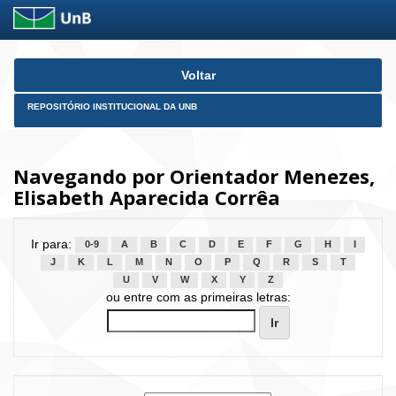
Skip
Voltar
navigation
REPOSITÓRIO INSTITUCIONAL DA UNB
Navegando por Orientador Menezes,
Elisabeth Aparecida Corrêa
Ir para:
0-9
A
B
C
D
E
F
G
H
I
J
K
L
M
N
O
P
Q
R
S
T
U
V
W
X
Y
Z
ou entre com as primeiras letras: