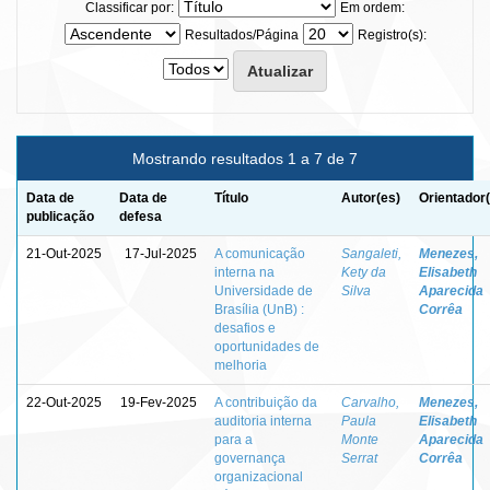
Classificar por:
Em ordem:
Resultados/Página
Registro(s):
Mostrando resultados 1 a 7 de 7
Data de
Data de
Título
Autor(es)
Orientador
publicação
defesa
21-Out-2025
17-Jul-2025
A comunicação
Sangaleti,
Menezes,
interna na
Kety da
Elisabeth
Universidade de
Silva
Aparecida
Brasília (UnB) :
Corrêa
desafios e
oportunidades de
melhoria
22-Out-2025
19-Fev-2025
A contribuição da
Carvalho,
Menezes,
auditoria interna
Paula
Elisabeth
para a
Monte
Aparecida
governança
Serrat
Corrêa
organizacional