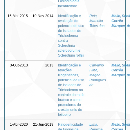
Lasiodiplodia
theobromae
15-Mai-2015
10-Nov-2014
Identificação e
Reis,
Mello, Sueli
avaliação do
Marcella
Corrêa
potencial de uso
Teles dos
Marques d
de isolados de
Trichoderma
contra
Sclerotinia
sclerotiorum e
Sclerotium rolfsii
3-Out-2013
2013
Identificação e
Carvalho
Mello, Sueli
relações
Filho,
Corrêa
filogenéticas,
Magno
Marques d
potencial de uso
Rodrigues
de isolados de
de
Trichoderma no
controle do mofo
branco e como
promotores de
crescimento do
feijoeiro
1-Abr-2020
21-Jun-2019
Patogenicidade
Lima,
Mello, Sueli
de fungos de
Rejayne
Corrêa