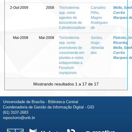
2-Out-2009
2008
Trichoderma
Carvalho
Mello, Sueli
spp. como
Filho,
Corrêa
agentes de
Magno
Marques d
biocontrole de
Rodrigues
Cylindrocladium
de
Mai-2008
Mai-2008
Trichoderma
Santos,
Peixoto, J
spp. como
Hugo
Ricardo
;
promotores de
Almeida
Mello, Sueli
crescimento em
dos
Corrêa
plantas e como
Marques d
antagonistas a
Fusarium
oxysporum
Mostrando resultados 1 a 17 de 17
Universidade de Brasília - Biblioteca Central
Coordenadoria de Gestão da Informação Digital - GID
(61) 3107-2683
repositorio@unb.br