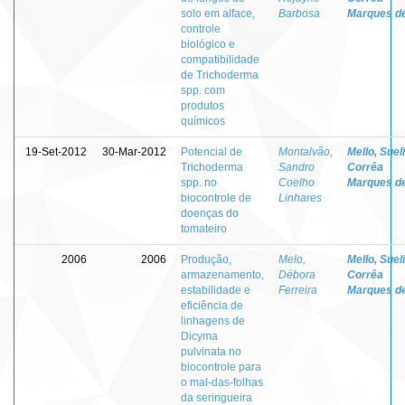
solo em alface,
Barbosa
Marques d
controle
biológico e
compatibilidade
de Trichoderma
spp. com
produtos
químicos
19-Set-2012
30-Mar-2012
Potencial de
Montalvão,
Mello, Sueli
Trichoderma
Sandro
Corrêa
spp. no
Coelho
Marques d
biocontrole de
Linhares
doenças do
tomateiro
2006
2006
Produção,
Melo,
Mello, Sueli
armazenamento,
Débora
Corrêa
estabilidade e
Ferreira
Marques d
eficiência de
linhagens de
Dicyma
pulvinata no
biocontrole para
o mal-das-folhas
da seringueira