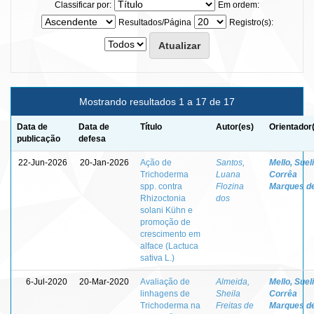
Classificar por:
Em ordem:
Resultados/Página
Registro(s):
Mostrando resultados 1 a 17 de 17
Data de
Data de
Título
Autor(es)
Orientador
publicação
defesa
22-Jun-2026
20-Jan-2026
Ação de
Santos,
Mello, Sueli
Trichoderma
Luana
Corrêa
spp. contra
Flozina
Marques d
Rhizoctonia
dos
solani Kühn e
promoção de
crescimento em
alface (Lactuca
sativa L.)
6-Jul-2020
20-Mar-2020
Avaliação de
Almeida,
Mello, Sueli
linhagens de
Sheila
Corrêa
Trichoderma na
Freitas de
Marques d