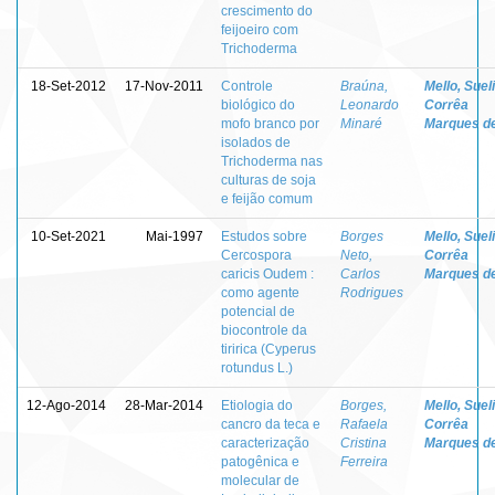
crescimento do
feijoeiro com
Trichoderma
18-Set-2012
17-Nov-2011
Controle
Braúna,
Mello, Sueli
biológico do
Leonardo
Corrêa
mofo branco por
Minaré
Marques d
isolados de
Trichoderma nas
culturas de soja
e feijão comum
10-Set-2021
Mai-1997
Estudos sobre
Borges
Mello, Sueli
Cercospora
Neto,
Corrêa
caricis Oudem :
Carlos
Marques d
como agente
Rodrigues
potencial de
biocontrole da
tiririca (Cyperus
rotundus L.)
12-Ago-2014
28-Mar-2014
Etiologia do
Borges,
Mello, Sueli
cancro da teca e
Rafaela
Corrêa
caracterização
Cristina
Marques d
patogênica e
Ferreira
molecular de