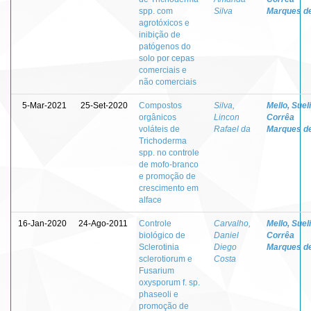
spp. com
Silva
Marques d
agrotóxicos e
inibição de
patógenos do
solo por cepas
comerciais e
não comerciais
5-Mar-2021
25-Set-2020
Compostos
Silva,
Mello, Sueli
orgânicos
Lincon
Corrêa
voláteis de
Rafael da
Marques d
Trichoderma
spp. no controle
de mofo-branco
e promoção de
crescimento em
alface
16-Jan-2020
24-Ago-2011
Controle
Carvalho,
Mello, Sueli
biológico de
Daniel
Corrêa
Sclerotinia
Diego
Marques d
sclerotiorum e
Costa
Fusarium
oxysporum f. sp.
phaseoli e
promoção de