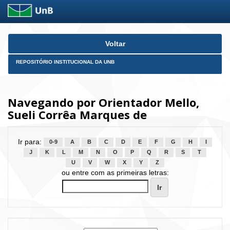
Skip
Voltar
navigation
REPOSITÓRIO INSTITUCIONAL DA UNB
Navegando por Orientador Mello,
Sueli Corrêa Marques de
Ir para:
0-9
A
B
C
D
E
F
G
H
I
J
K
L
M
N
O
P
Q
R
S
T
U
V
W
X
Y
Z
ou entre com as primeiras letras: