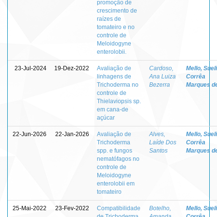
promoção de
crescimento de
raízes de
tomateiro e no
controle de
Meloidogyne
enterolobii.
23-Jul-2024
19-Dez-2022
Avaliação de
Cardoso,
Mello, Sueli
linhagens de
Ana Luiza
Corrêa
Trichoderma no
Bezerra
Marques d
controle de
Thielaviopsis sp.
em cana-de
açúcar
22-Jun-2026
22-Jan-2026
Avaliação de
Alves,
Mello, Sueli
Trichoderma
Laíde Dos
Corrêa
spp. e fungos
Santos
Marques d
nematófagos no
controle de
Meloidogyne
enterolobii em
tomateiro
25-Mai-2022
23-Fev-2022
Compatibilidade
Botelho,
Mello, Sueli
de Trichoderma
Amanda
Corrêa