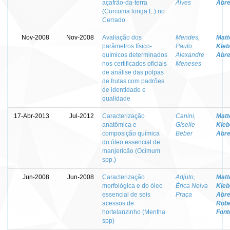
açafrão-da-terra
Alves
Abr
(Curcuma longa L.) no
Cerrado
Nov-2008
Nov-2008
Avaliação dos
Mendes,
Matt
parâmetros físico-
Paulo
Kleb
químicos determinados
Alexandre
Abr
nos certificados oficiais
Meneses
de análise das polpas
de frutas com padrões
de identidade e
qualidade
17-Abr-2013
Jul-2012
Caracterização
Canini,
Matt
anatômica e
Giselle
Kleb
composição química
Beber
Abr
do óleo essencial de
manjericão (Ocimum
spp.)
Jun-2008
Jun-2008
Caracterização
Adjuto,
Matt
morfológica e do óleo
Érica Neiva
Kleb
essencial de seis
Praça
Abr
acessos de
Robe
hortelanzinho (Mentha
Font
spp)