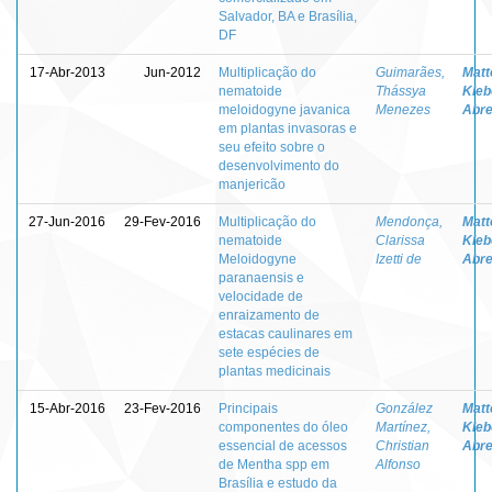
Salvador, BA e Brasília,
DF
17-Abr-2013
Jun-2012
Multiplicação do
Guimarães,
Matt
nematoide
Thássya
Kleb
meloidogyne javanica
Menezes
Abr
em plantas invasoras e
seu efeito sobre o
desenvolvimento do
manjericão
27-Jun-2016
29-Fev-2016
Multiplicação do
Mendonça,
Matt
nematoide
Clarissa
Kleb
Meloidogyne
Izetti de
Abr
paranaensis e
velocidade de
enraizamento de
estacas caulinares em
sete espécies de
plantas medicinais
15-Abr-2016
23-Fev-2016
Principais
González
Matt
componentes do óleo
Martínez,
Kleb
essencial de acessos
Christian
Abr
de Mentha spp em
Alfonso
Brasília e estudo da