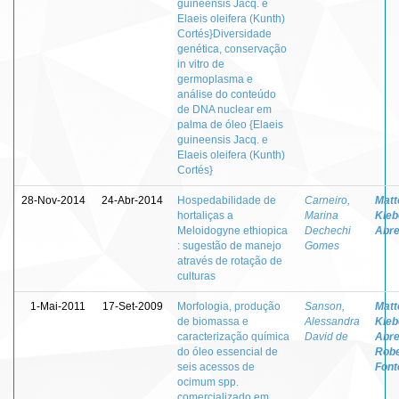
guineensis Jacq. e
Elaeis oleifera (Kunth)
Cortés}Diversidade
genética, conservação
in vitro de
germoplasma e
análise do conteúdo
de DNA nuclear em
palma de óleo {Elaeis
guineensis Jacq. e
Elaeis oleifera (Kunth)
Cortés}
28-Nov-2014
24-Abr-2014
Hospedabilidade de
Carneiro,
Matt
hortaliças a
Marina
Kleb
Meloidogyne ethiopica
Dechechi
Abr
: sugestão de manejo
Gomes
através de rotação de
culturas
1-Mai-2011
17-Set-2009
Morfologia, produção
Sanson,
Matt
de biomassa e
Alessandra
Kleb
caracterização química
David de
Abr
do óleo essencial de
Robe
seis acessos de
Font
ocimum spp.
comercializado em