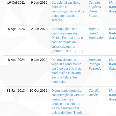
16-Out-2011
9-Jun-2010
Características fisico-
Campos,
Matt
químicas e
Angélica
Kleb
composição mineral da
Vieira
Abr
polpa de passiflora
Sousa
setacea
6-Ago-2024
2-Jun-2023
Contribuições dos
Mariani,
Matt
pesquisadores do
Leandro
Kleb
Distrito Federal para o
Magalhães
Abr
conhecimento da
cultura da menta
(período 1985 – 2021)
8-Ago-2024
9-Jan-2024
Desenvolvimento
Monteiro,
Matt
vegetal e rendimento
Rodrigo
Kleb
em óleo essencial de
Rezende
Abr
manjericão cultivado
em dois diferentes
ambientes
31-Jan-2013
10-Out-2012
Diversidade genética,
Camillo,
Matt
conservação in vitro de
Julcéia
Kleb
germoplasma e
Abr
análise do conteúdo
de DNA nuclear em
palma de óleo {Elaeis