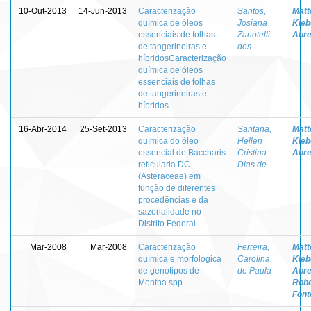
10-Out-2013
14-Jun-2013
Caracterização
Santos,
Matt
química de óleos
Josiana
Kleb
essenciais de folhas
Zanotelli
Abr
de tangerineiras e
dos
híbridosCaracterização
química de óleos
essenciais de folhas
de tangerineiras e
híbridos
16-Abr-2014
25-Set-2013
Caracterização
Santana,
Matt
química do óleo
Hellen
Kleb
essencial de Baccharis
Cristina
Abr
reticularia DC.
Dias de
(Asteraceae) em
função de diferentes
procedências e da
sazonalidade no
Distrito Federal
Mar-2008
Mar-2008
Caracterização
Ferreira,
Matt
química e morfológica
Carolina
Kleb
de genótipos de
de Paula
Abr
Mentha spp
Robe
Font