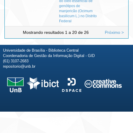
do óleo essencial de
genótipos de
manjericão (Ocimum
basilicum L.) no Distrito
Federal
Mostrando resultados 1 a 20 de 26
Próximo >
Universidade de Brasília - Biblioteca Central
Coordenadoria de Gestão da Informação Digital - GID
(61) 3107-2683
repositorio@unb.br
Fale conosco