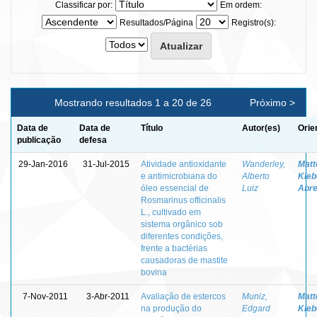
Classificar por:
Em ordem:
Resultados/Página
Registro(s):
Mostrando resultados 1 a 20 de 26
Próximo >
Data de
Data de
Título
Autor(es)
Orie
publicação
defesa
29-Jan-2016
31-Jul-2015
Atividade antioxidante
Wanderley,
Matt
e antimicrobiana do
Alberto
Kleb
óleo essencial de
Luiz
Abr
Rosmarinus officinalis
L., cultivado em
sistema orgânico sob
diferentes condições,
frente a bactérias
causadoras de mastite
bovina
7-Nov-2011
3-Abr-2011
Avaliação de estercos
Muniz,
Matt
na produção do
Edgard
Kleb