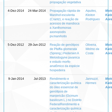
propagação vegetativa
4-Dez-2014
24-Mar-2014
Propagação rápida de
Aquiles,
Matt
Manihot esculenta
Kleiton
Kleb
(Crantz), e reação de
Rodrigues
Abr
acessos de mandioca
a Xanthomonas
axonopodis
pv.manihotis
5-Dez-2012
29-Jun-2012
Reação de genótipos
Oliveira,
Matt
de Pfaffia glomerata
Welmo da
Kleb
(Spreng.) Pedersen A
Costa
Abr
Meloidogyne javanica
e estudo morfo-
anatômico da espécie
hospedeira
9-Jan-2014
Jul-2013
Rendimento e
Jannuzzi,
Matt
caracterização química
Hermes
Kleb
do óleo essencial de
Abr
genótipos de
manjericão (Ocimum
basilicum L.) no Distrito
FederalRendimento e
caracterização química