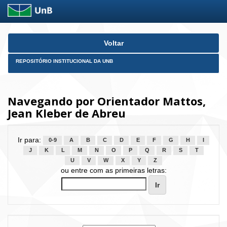
Skip
Voltar
navigation
REPOSITÓRIO INSTITUCIONAL DA UNB
Navegando por Orientador Mattos,
Jean Kleber de Abreu
Ir para:
0-9
A
B
C
D
E
F
G
H
I
J
K
L
M
N
O
P
Q
R
S
T
U
V
W
X
Y
Z
ou entre com as primeiras letras: