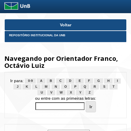
Skip
Voltar
navigation
REPOSITÓRIO INSTITUCIONAL DA UNB
Navegando por Orientador Franco,
Octávio Luiz
Ir para:
0-9
A
B
C
D
E
F
G
H
I
J
K
L
M
N
O
P
Q
R
S
T
U
V
W
X
Y
Z
ou entre com as primeiras letras: