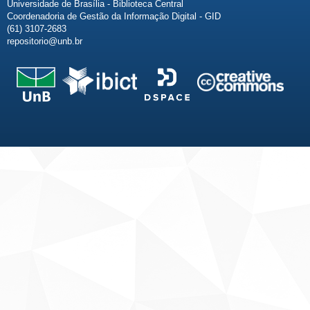
Universidade de Brasília - Biblioteca Central
Coordenadoria de Gestão da Informação Digital - GID
(61) 3107-2683
repositorio@unb.br
Fale conosco
Sobre