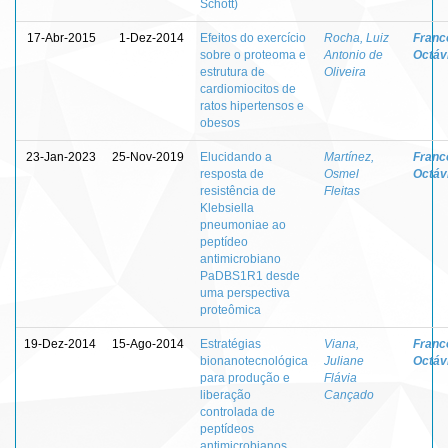
Schott)
17-Abr-2015
1-Dez-2014
Efeitos do exercício
Rocha, Luiz
Franc
sobre o proteoma e
Antonio de
Octávi
estrutura de
Oliveira
cardiomiocitos de
ratos hipertensos e
obesos
23-Jan-2023
25-Nov-2019
Elucidando a
Martínez,
Franc
resposta de
Osmel
Octávi
resistência de
Fleitas
Klebsiella
pneumoniae ao
peptídeo
antimicrobiano
PaDBS1R1 desde
uma perspectiva
proteômica
19-Dez-2014
15-Ago-2014
Estratégias
Viana,
Franc
bionanotecnológica
Juliane
Octávi
para produção e
Flávia
liberação
Cançado
controlada de
peptídeos
antimicrobianos