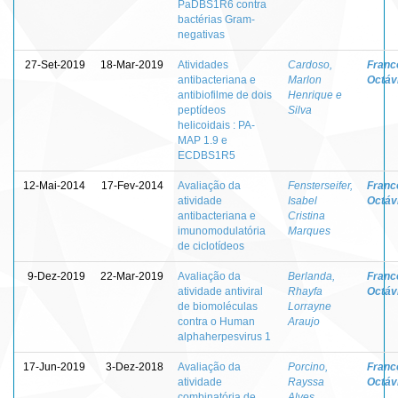
PaDBS1R6 contra
bactérias Gram-
negativas
27-Set-2019
18-Mar-2019
Atividades
Cardoso,
Franc
antibacteriana e
Marlon
Octávi
antibiofilme de dois
Henrique e
peptídeos
Silva
helicoidais : PA-
MAP 1.9 e
ECDBS1R5
12-Mai-2014
17-Fev-2014
Avaliação da
Fensterseifer,
Franc
atividade
Isabel
Octávi
antibacteriana e
Cristina
imunomodulatória
Marques
de ciclotídeos
9-Dez-2019
22-Mar-2019
Avaliação da
Berlanda,
Franc
atividade antiviral
Rhayfa
Octávi
de biomoléculas
Lorrayne
contra o Human
Araujo
alphaherpesvirus 1
17-Jun-2019
3-Dez-2018
Avaliação da
Porcino,
Franc
atividade
Rayssa
Octávi
combinatória de
Alves