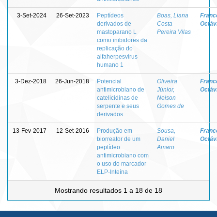
3-Set-2024
26-Set-2023
Peptídeos
Boas, Liana
Franc
derivados de
Costa
Octávi
mastoparano L
Pereira Vilas
como inibidores da
replicação do
alfaherpesvírus
humano 1
3-Dez-2018
26-Jun-2018
Potencial
Oliveira
Franc
antimicrobiano de
Júnior,
Octávi
catelicidinas de
Nelson
serpente e seus
Gomes de
derivados
13-Fev-2017
12-Set-2016
Produção em
Sousa,
Franc
biorreator de um
Daniel
Octávi
peptídeo
Amaro
antimicrobiano com
o uso do marcador
ELP-Inteína
Mostrando resultados 1 a 18 de 18