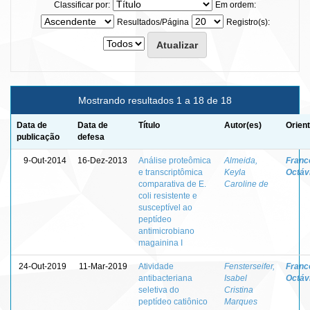
Classificar por:
Em ordem:
Resultados/Página
Registro(s):
Mostrando resultados 1 a 18 de 18
Data de
Data de
Título
Autor(es)
Orien
publicação
defesa
9-Out-2014
16-Dez-2013
Análise proteômica
Almeida,
Franc
e transcriptômica
Keyla
Octávi
comparativa de E.
Caroline de
coli resistente e
susceptível ao
peptídeo
antimicrobiano
magainina I
24-Out-2019
11-Mar-2019
Atividade
Fensterseifer,
Franc
antibacteriana
Isabel
Octávi
seletiva do
Cristina
peptídeo catiônico
Marques