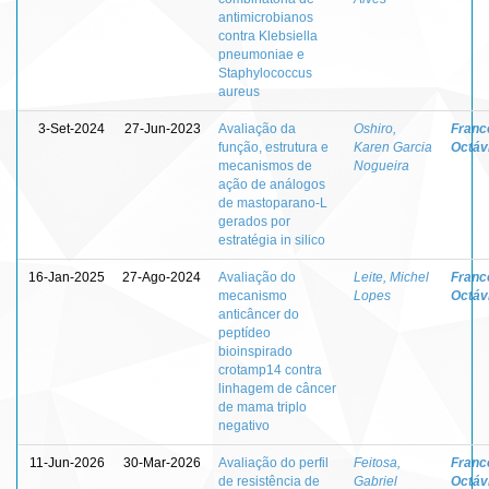
antimicrobianos
contra Klebsiella
pneumoniae e
Staphylococcus
aureus
3-Set-2024
27-Jun-2023
Avaliação da
Oshiro,
Franc
função, estrutura e
Karen Garcia
Octávi
mecanismos de
Nogueira
ação de análogos
de mastoparano-L
gerados por
estratégia in silico
16-Jan-2025
27-Ago-2024
Avaliação do
Leite, Michel
Franc
mecanismo
Lopes
Octávi
anticâncer do
peptídeo
bioinspirado
crotamp14 contra
linhagem de câncer
de mama triplo
negativo
11-Jun-2026
30-Mar-2026
Avaliação do perfil
Feitosa,
Franc
de resistência de
Gabriel
Octávi