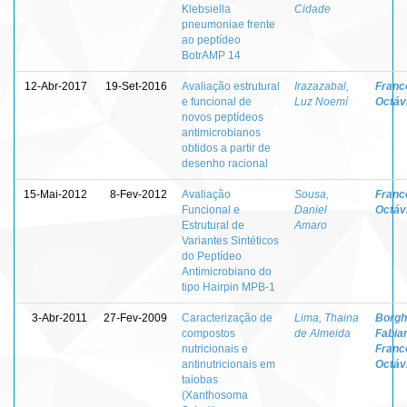
Klebsiella
Cidade
pneumoniae frente
ao peptídeo
BotrAMP 14
12-Abr-2017
19-Set-2016
Avaliação estrutural
Irazazabal,
Franc
e funcional de
Luz Noemí
Octávi
novos peptídeos
antimicrobianos
obtidos a partir de
desenho racional
15-Mai-2012
8-Fev-2012
Avaliação
Sousa,
Franc
Funcional e
Daniel
Octávi
Estrutural de
Amaro
Variantes Sintéticos
do Peptídeo
Antimicrobiano do
tipo Hairpin MPB-1
3-Abr-2011
27-Fev-2009
Caracterização de
Lima, Thaina
Borghe
compostos
de Almeida
Fabia
nutricionais e
Franc
antinutricionais em
Octávi
taiobas
(Xanthosoma