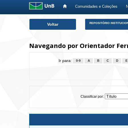
Comunidades e Coleções
Skip
REPOSITÓRIO INSTITUCIO
Voltar
navigation
Navegando por Orientador Ferr
Ir para:
0-9
A
B
C
D
E
Classificar por: