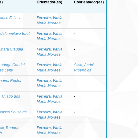
s)
Orientador(es)
Coorientador(es)
arice Feitosa
Ferreira, Vania
-
Maria Moraes
Adefunmilayo Ebot
Ferreira, Vania
-
Maria Moraes
, Mara Claudia
Ferreira, Vania
-
Maria Moraes
Rodrigo Gabriel
Ferreira, Vania
Silva, André
es Leite
Maria Moraes
Ribeiro da
anaina Rocha
Ferreira, Vania
-
Maria Moraes
, Thiago dos
Ferreira, Vania
-
Maria Moraes
Melissa Sousa de
Ferreira, Vania
-
Maria Moraes
ak, Raquel
Ferreira, Vania
-
th
Maria Moraes