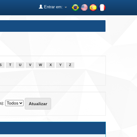
Entrar em:
S
T
U
V
W
X
Y
Z
s):