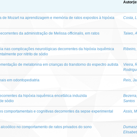
Autor(e
a de Mozart na aprendizagem e memória de ratos expostos à hipóxia
Costa, L
correntes da administração de Melissa officinalis, em ratos
Taiwo, 
pia nas complicações neurológicas decorrentes da hipóxia isquêmica
Ribeiro
talmente por nitrito de sódio
ementação de melatonina em crianças do transtorno do espectro autista
Vieira, 
Rodrigu
nais em odontopediatria
Reis, J
correntes da hipóxia isquêmica encefálica induzida
Bezerra
 de sódio
Santos
ões comportamentais e cognitivas decorrentes da sepse experimental
Assis, 
alcoólico no comportamento de ratos privados do sono
Dumasz
Elisabe