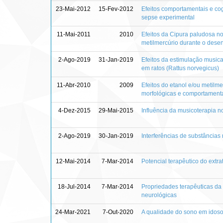
23-Mai-2012
15-Fev-2012
Efeitos comportamentais e cogn
sepse experimental
11-Mai-2011
2010
Efeitos da Cipura paludosa no
metilmercúrio durante o des
2-Ago-2019
31-Jan-2019
Efeitos da estimulação musica
em ratos (Rattus norvegicus)
11-Abr-2010
2009
Efeitos do etanol e/ou metilm
morfológicas e comportamenta
4-Dez-2015
29-Mai-2015
Influência da musicoterapia
2-Ago-2019
30-Jan-2019
Interferências de substâncias
12-Mai-2014
7-Mar-2014
Potencial terapêutico do extr
18-Jul-2014
7-Mar-2014
Propriedades terapêuticas da M
neurológicas
24-Mar-2021
7-Out-2020
A qualidade do sono em idoso