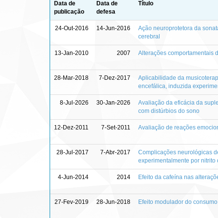
Data de
Data de
Título
publicação
defesa
24-Out-2016
14-Jun-2016
Ação neuroprotetora da sonat
cerebral
13-Jan-2010
2007
Alterações comportamentais de
28-Mar-2018
7-Dez-2017
Aplicabilidade da musicotera
encefálica, induzida experimen
8-Jul-2026
30-Jan-2026
Avaliação da eficácia da supl
com distúrbios do sono
12-Dez-2011
7-Set-2011
Avaliação de reações emocio
28-Jul-2017
7-Abr-2017
Complicações neurológicas de
experimentalmente por nitrito
4-Jun-2014
2014
Efeito da cafeína nas alteraç
27-Fev-2019
28-Jun-2018
Efeito modulador do consumo 