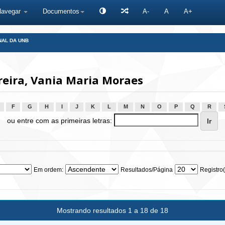
Navegar
Documentos
A-
A
A+
NAL DA UNB
eira, Vania Maria Moraes
F
G
H
I
J
K
L
M
N
O
P
Q
R
ou entre com as primeiras letras:
Em ordem:
Resultados/Página
Registro(
Mostrando resultados 1 a 18 de 18