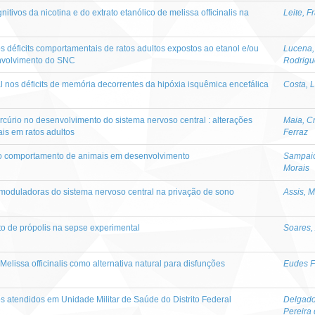
itivos da nicotina e do extrato etanólico de melissa officinalis na
Leite, F
s déficits comportamentais de ratos adultos expostos ao etanol e/ou
Lucena,
envolvimento do SNC
Rodrigu
l nos déficits de memória decorrentes da hipóxia isquêmica encefálica
Costa, L
ercúrio no desenvolvimento do sistema nervoso central : alterações
Maia, Cr
is em ratos adultos
Ferraz
 no comportamento de animais em desenvolvimento
Sampaio
Morais
 moduladoras do sistema nervoso central na privação de sono
Assis, 
ato de própolis na sepse experimental
Soares, 
elissa officinalis como alternativa natural para disfunções
Eudes F
s atendidos em Unidade Militar de Saúde do Distrito Federal
Delgado
Pereira