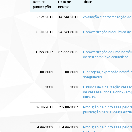
Data de
Data de
Título
publicação
defesa
8-Set-2011
14-Abr-2011
Avaliação e caracterização da 
6-Jul-2011
24-Set-2010
Caracterização bioquímica de
18-Jan-2017
27-Abr-2015
Caracterização de uma bactéri
do seu complexo celulolítico
Jul-2009
Jul-2009
Clonagem, expressão heterólo
sanguineus
2008
2008
Estudos de sinalização celula
de celulase (cbh1 e cbh2) em 
ultimum
3-Jul-2011
27-Jul-2007
Produção de hidrolases pelo f
purificação parcial desta enzi
11-Fev-2009
11-Fev-2009
Produção de hidrolases pelo f