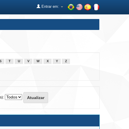
Entrar em:
S
T
U
V
W
X
Y
Z
s):