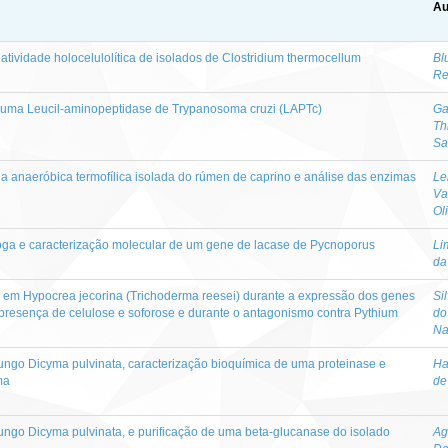
Au
atividade holocelulolítica de isolados de Clostridium thermocellum
Bl
Re
 uma Leucil-aminopeptidase de Trypanosoma cruzi (LAPTc)
Ga
Th
Sa
a anaeróbica termofílica isolada do rúmen de caprino e análise das enzimas
Le
Va
Ol
ga e caracterização molecular de um gene de lacase de Pycnoporus
Li
da
r em Hypocrea jecorina (Trichoderma reesei) durante a expressão dos genes
Si
presença de celulose e soforose e durante o antagonismo contra Pythium
do
Na
ungo Dicyma pulvinata, caracterização bioquímica de uma proteinase e
Ha
ma
de
ungo Dicyma pulvinata, e purificação de uma beta-glucanase do isolado
Ag