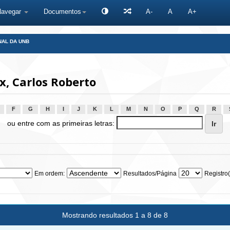
Navegar
Documentos
A-
A
A+
NAL DA UNB
x, Carlos Roberto
F
G
H
I
J
K
L
M
N
O
P
Q
R
ou entre com as primeiras letras:
Em ordem:
Resultados/Página
Registro(
Mostrando resultados 1 a 8 de 8