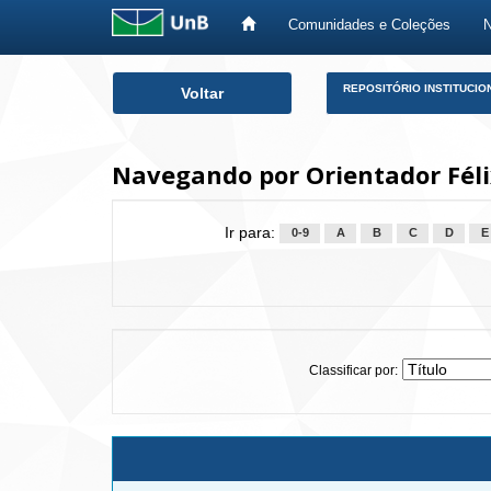
Comunidades e Coleções
Skip
REPOSITÓRIO INSTITUCIO
Voltar
navigation
Navegando por Orientador Féli
Ir para:
0-9
A
B
C
D
E
Classificar por: