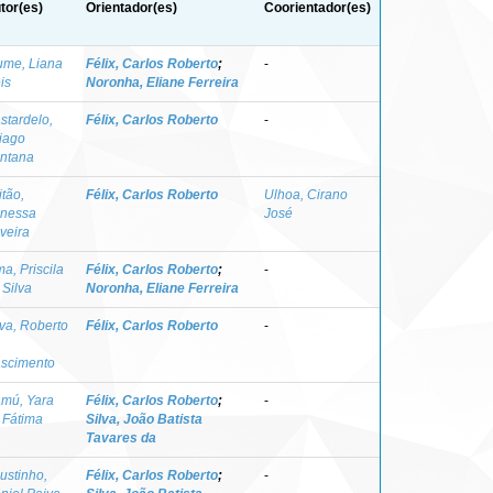
tor(es)
Orientador(es)
Coorientador(es)
ume, Liana
Félix, Carlos Roberto
;
-
is
Noronha, Eliane Ferreira
stardelo,
Félix, Carlos Roberto
-
iago
ntana
itão,
Félix, Carlos Roberto
Ulhoa, Cirano
nessa
José
iveira
ma, Priscila
Félix, Carlos Roberto
;
-
 Silva
Noronha, Eliane Ferreira
lva, Roberto
Félix, Carlos Roberto
-
scimento
mú, Yara
Félix, Carlos Roberto
;
-
 Fátima
Silva, João Batista
Tavares da
ustinho,
Félix, Carlos Roberto
;
-