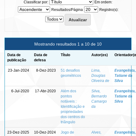
Classificar por:
Em ordem:
Resultados/Página
Registro(s):
Mostrando resultados 1 a 10 de 10
Data de
Data de
Título
Autor(es)
Orientador(
publicação
defesa
23-Jan-2024
8-Dez-2023
51 desafios
Lima,
Evangelista,
geométricos
Douglas
Tatiane da
Oliveira de
Silva
6-Jul-2020
17-Abr-2020
Além dos
Silva,
Evangelista,
pontos
Bernardo
Tatiane da
notáveis :
Camargo
Silva
Identificação e
da
propriedades
dos centros do
triângulo
23-Dez-2025
10-Dez-2024
Jogo de
Alves,
Evangelista,