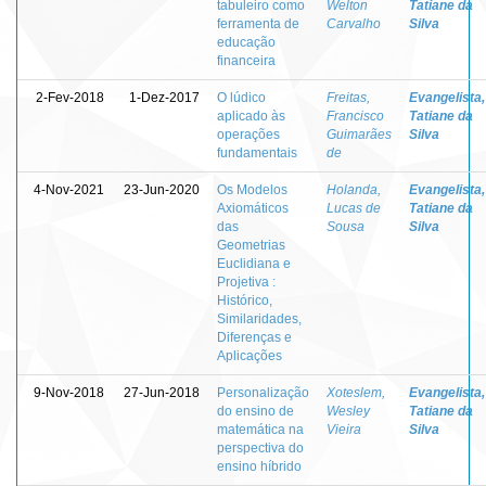
tabuleiro como
Welton
Tatiane da
ferramenta de
Carvalho
Silva
educação
financeira
2-Fev-2018
1-Dez-2017
O lúdico
Freitas,
Evangelista,
aplicado às
Francisco
Tatiane da
operações
Guimarães
Silva
fundamentais
de
4-Nov-2021
23-Jun-2020
Os Modelos
Holanda,
Evangelista,
Axiomáticos
Lucas de
Tatiane da
das
Sousa
Silva
Geometrias
Euclidiana e
Projetiva :
Histórico,
Similaridades,
Diferenças e
Aplicações
9-Nov-2018
27-Jun-2018
Personalização
Xoteslem,
Evangelista,
do ensino de
Wesley
Tatiane da
matemática na
Vieira
Silva
perspectiva do
ensino híbrido