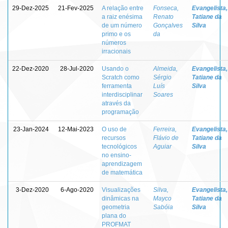
29-Dez-2025
21-Fev-2025
A relação entre
Fonseca,
Evangelista,
a raiz enésima
Renato
Tatiane da
de um número
Gonçalves
Silva
primo e os
da
números
irracionais
22-Dez-2020
28-Jul-2020
Usando o
Almeida,
Evangelista,
Scratch como
Sérgio
Tatiane da
ferramenta
Luís
Silva
interdisciplinar
Soares
através da
programação
23-Jan-2024
12-Mai-2023
O uso de
Ferreira,
Evangelista,
recursos
Flávio de
Tatiane da
tecnológicos
Aguiar
Silva
no ensino-
aprendizagem
de matemática
3-Dez-2020
6-Ago-2020
Visualizações
Silva,
Evangelista,
dinâmicas na
Mayco
Tatiane da
geometria
Sabóia
Silva
plana do
PROFMAT