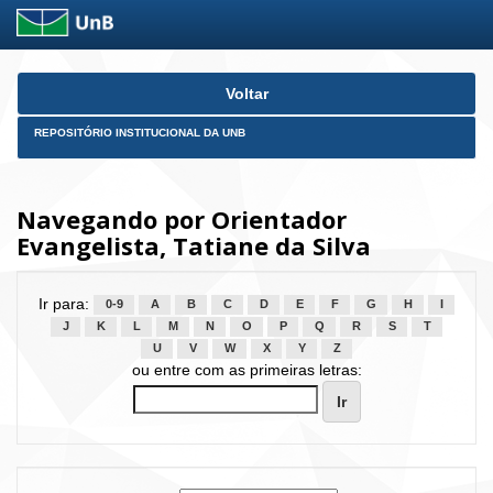
Skip
Voltar
navigation
REPOSITÓRIO INSTITUCIONAL DA UNB
Navegando por Orientador
Evangelista, Tatiane da Silva
Ir para:
0-9
A
B
C
D
E
F
G
H
I
J
K
L
M
N
O
P
Q
R
S
T
U
V
W
X
Y
Z
ou entre com as primeiras letras: