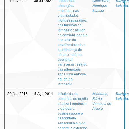
7-Fev-2022
30-Jul-2021
Estudo das
Gonçalves,
Durigan
alterações
Henrique
Luiz Qua
ocorridas nas
Mansur
propriedades
morfoestruturaisos
dos tendões do
tornozelo : estudo
de confiabilidade e
do efeito do
envelhecimento e
da diferença de
gênero na área
seccional
transversa : estudo
das alterações
após uma entorse
aguda do
tornozelo
30-Jan-2015
5-Ago-2014
Influência de
Medeiros,
Durigan
correntes de média
Flávia
Luiz Qua
e baixa frequência
Vanessa de
e da dobra
Araújo
cutânea sobre o
desconforto
sensorial e o pico
de torque extensor