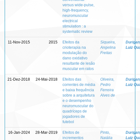
versus wide-pulse,
high-frequency,
neuromuscular
electrical
stimulation : a
systematic review
11-Nov-2015
2015
Efeitos da
Siqueira,
Durigan
crioterapia na
Angelina
Luiz Qua
modulação do
Freitas
dano oxidativo
resultante de lesão
muscular em ratos
21-Dez-2018
24-Mai-2018
Efeitos das
Oliveira,
Durigan
correntes de média
Pedro
Luiz Qua
e baixa frequência
Ferreira
sobre a arquitetura
Alves de
e o desempenho
neuromuscular do
quadríceps de
jogadores de
futebol
16-Jan-2024
28-Mar-2019
Efeitos de
Pinto,
Durigan
incrementos
Natália
Luiz Qua