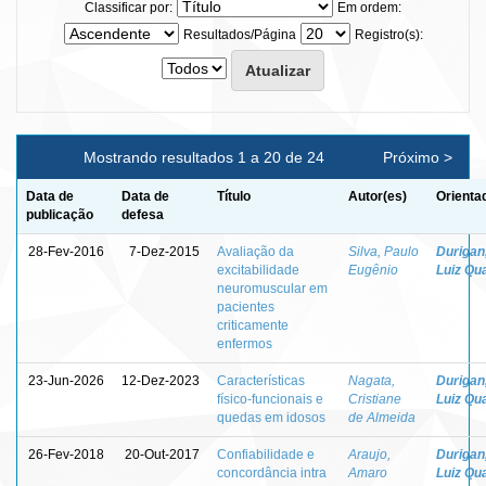
Classificar por:
Em ordem:
Resultados/Página
Registro(s):
Mostrando resultados 1 a 20 de 24
Próximo >
Data de
Data de
Título
Autor(es)
Orienta
publicação
defesa
28-Fev-2016
7-Dez-2015
Avaliação da
Silva, Paulo
Durigan
excitabilidade
Eugênio
Luiz Qua
neuromuscular em
pacientes
criticamente
enfermos
23-Jun-2026
12-Dez-2023
Características
Nagata,
Durigan
físico-funcionais e
Cristiane
Luiz Qua
quedas em idosos
de Almeida
26-Fev-2018
20-Out-2017
Confiabilidade e
Araujo,
Durigan
concordância intra
Amaro
Luiz Qua