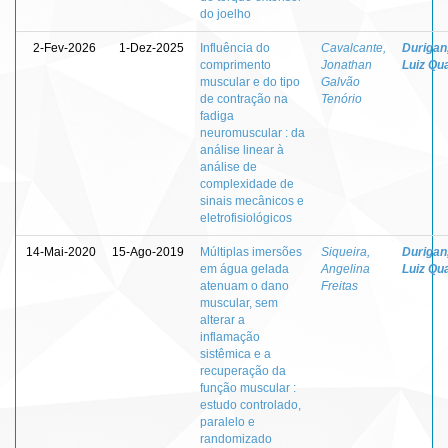
do joelho
2-Fev-2026
1-Dez-2025
Influência do
Cavalcante,
Durigan
comprimento
Jonathan
Luiz Qua
muscular e do tipo
Galvão
de contração na
Tenório
fadiga
neuromuscular : da
análise linear à
análise de
complexidade de
sinais mecânicos e
eletrofisiológicos
14-Mai-2020
15-Ago-2019
Múltiplas imersões
Siqueira,
Durigan
em água gelada
Angelina
Luiz Qua
atenuam o dano
Freitas
muscular, sem
alterar a
inflamação
sistêmica e a
recuperação da
função muscular :
estudo controlado,
paralelo e
randomizado