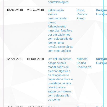
neurofisiológica
10-Set-2018
23-Fev-2018
Estimulação
Bispo,
Durigan
elétrica
Vinícius
Luiz Qua
neuromuscular
Araújo
para o
fortalecimento
muscular, função e
dor em pacientes
com osteoartrite do
joelho : uma
revisão sistemática
com meta-análise
12-Abr-2021
15-Dez-2020
Um estudo acerca
Almeida,
Durigan
das principais
Camila
Luiz Qua
modalidades de
Cadena de
eletroanalgesia e
da relação entre
capacidade física e
qualidade de vida
relacionada a
saúde com idosos
com osteorartrite
de joelho