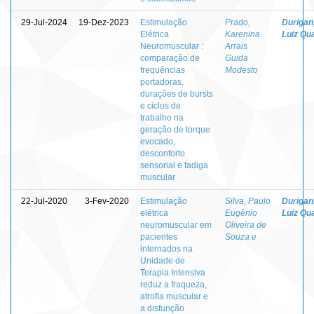
29-Jul-2024
19-Dez-2023
Estimulação
Prado,
Durigan
Elétrica
Karenina
Luiz Qua
Neuromuscular :
Arrais
comparação de
Guida
frequências
Modesto
portadoras,
durações de bursts
e ciclos de
trabalho na
geração de torque
evocado,
desconforto
sensorial e fadiga
muscular
22-Jul-2020
3-Fev-2020
Estimulação
Silva, Paulo
Durigan
elétrica
Eugênio
Luiz Qua
neuromuscular em
Oliveira de
pacientes
Souza e
internados na
Unidade de
Terapia Intensiva
reduz a fraqueza,
atrofia muscular e
a disfunção