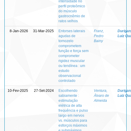
intensidade no
perfil proteômico
do músculo
gastrocnêmio de
ratos velhos
8-Jan-2026
31-Mar-2025
Entorses laterais
Franz,
Durigan
agudas de
Pedro
Luiz Qua
tornozelo
Bainy
comprometem
função e força sem
comprometer
rigidez muscular
ou tendínea : um
estudo
observacional
controlado
10-Fev-2025
27-Set-2024
Escolhendo
Ventura,
Durigan
sabiamente :
Álvaro de
Luiz Qua
estimulação
Almeida
elétrica de alta
frequência e pulso
largo em nervos
vs. músculos para
esforços máximos
e submáximos