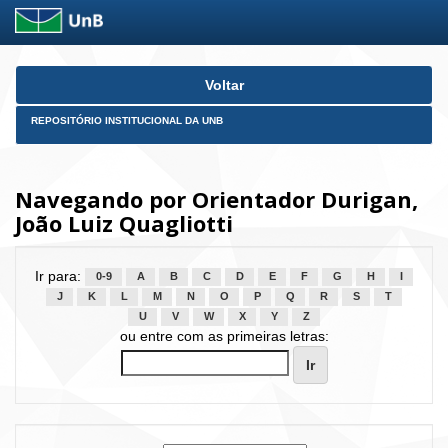
Skip
Voltar
navigation
REPOSITÓRIO INSTITUCIONAL DA UNB
Navegando por Orientador Durigan,
João Luiz Quagliotti
Ir para:
0-9
A
B
C
D
E
F
G
H
I
J
K
L
M
N
O
P
Q
R
S
T
U
V
W
X
Y
Z
ou entre com as primeiras letras: