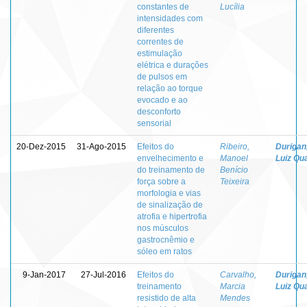
constantes de
Lucília
intensidades com
diferentes
correntes de
estimulação
elétrica e durações
de pulsos em
relação ao torque
evocado e ao
desconforto
sensorial
20-Dez-2015
31-Ago-2015
Efeitos do
Ribeiro,
Durigan
envelhecimento e
Manoel
Luiz Qua
do treinamento de
Benício
força sobre a
Teixeira
morfologia e vias
de sinalização de
atrofia e hipertrofia
nos músculos
gastrocnêmio e
sóleo em ratos
9-Jan-2017
27-Jul-2016
Efeitos do
Carvalho,
Durigan
treinamento
Marcia
Luiz Qua
resistido de alta
Mendes