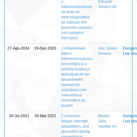
e
Eduardo
interexaminadores
Tavares de
do teste de
eletrodiagnóstico
de estímulo em
pacientes sedados
sob cuidados
intensivos
27-Ago-2024
19-Dez-2023
Confiabilidade
Vaz, Gilvan
Durigan
intra e
Ferreira
Luiz Qua
interexaminadores,
concordância e
mínima mudança
detectável de um
dinamômetro
manual em
indivíduos com
osteoartrose
sintomática do
quadril
20-Jul-2021
30-Mar-2021
Contraction
Bastos,
Durigan
fatigue, strength
Júlia
Luiz Qua
adaptations, and
Aguillar Ivo
discomfort during
conventional