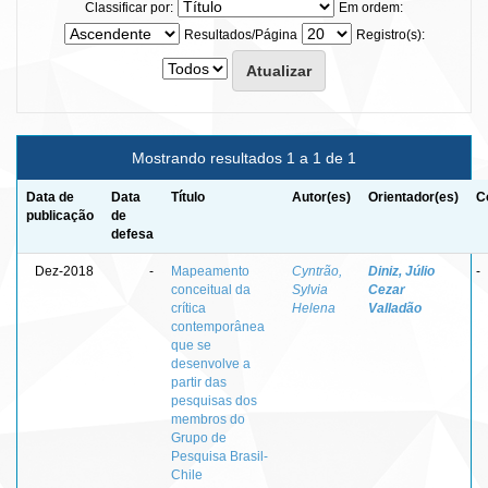
Classificar por:
Em ordem:
Resultados/Página
Registro(s):
Mostrando resultados 1 a 1 de 1
Data de
Data
Título
Autor(es)
Orientador(es)
C
publicação
de
defesa
Dez-2018
-
Mapeamento
Cyntrão,
Diniz, Júlio
-
conceitual da
Sylvia
Cezar
crítica
Helena
Valladão
contemporânea
que se
desenvolve a
partir das
pesquisas dos
membros do
Grupo de
Pesquisa Brasil-
Chile