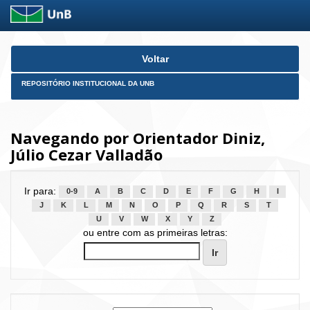
Skip
Voltar
navigation
REPOSITÓRIO INSTITUCIONAL DA UNB
Navegando por Orientador Diniz,
Júlio Cezar Valladão
Ir para:
0-9
A
B
C
D
E
F
G
H
I
J
K
L
M
N
O
P
Q
R
S
T
U
V
W
X
Y
Z
ou entre com as primeiras letras: