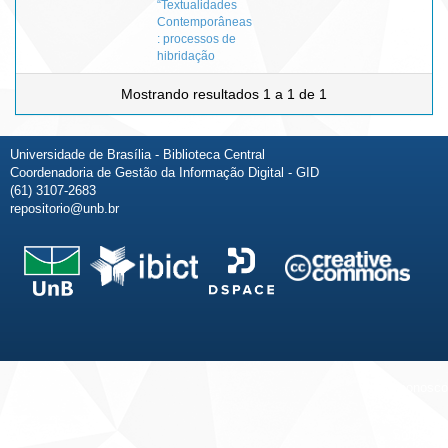
“Textualidades
Contemporâneas
: processos de
hibridação
Mostrando resultados 1 a 1 de 1
Universidade de Brasília - Biblioteca Central
Coordenadoria de Gestão da Informação Digital - GID
(61) 3107-2683
repositorio@unb.br
Fale conosco
Sobre