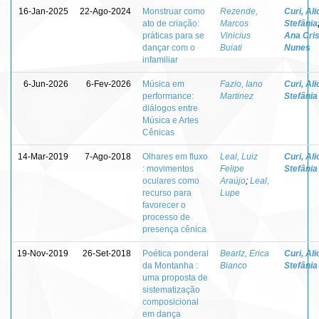
16-Jan-2025
22-Ago-2024
Monstruar como
Rezende,
Curi, Ali
ato de criação:
Marcos
Stefânia
práticas para se
Vinicius
Ana Cris
dançar com o
Buiati
Nunes
infamiliar
6-Jun-2026
6-Fev-2026
Música em
Fazio, Iano
Curi, Ali
performance:
Martinez
Stefânia
diálogos entre
Música e Artes
Cênicas
14-Mar-2019
7-Ago-2018
Olhares em fluxo
Leal, Luiz
Curi, Ali
: movimentos
Felipe
Stefânia
oculares como
Araújo
;
Leal,
recurso para
Lupe
favorecer o
processo de
presença cênica
19-Nov-2019
26-Set-2018
Poética ponderal
Bearlz, Erica
Curi, Ali
da Montanha :
Bianco
Stefânia
uma proposta de
sistematização
composicional
em dança