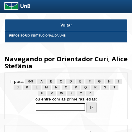
Skip
Voltar
navigation
REPOSITÓRIO INSTITUCIONAL DA UNB
Navegando por Orientador Curi, Alice
Stefânia
Ir para:
0-9
A
B
C
D
E
F
G
H
I
J
K
L
M
N
O
P
Q
R
S
T
U
V
W
X
Y
Z
ou entre com as primeiras letras: