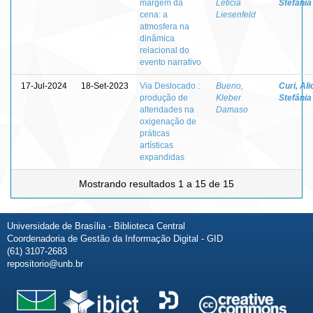
margem da
Leticia
Stefânia
cena: a
Liesenfeld
atmosfera na
dinâmica
relacional do
evento narrativo
17-Jul-2024
18-Set-2023
Via Deslocado :
Bueno,
Curi, Ali
produção de
Kleber
Stefânia
alteridades na
Damaso
oxigenação de
práticas
artísticas
expandidas
Mostrando resultados 1 a 15 de 15
Universidade de Brasília - Biblioteca Central
Coordenadoria de Gestão da Informação Digital - GID
(61) 3107-2683
repositorio@unb.br