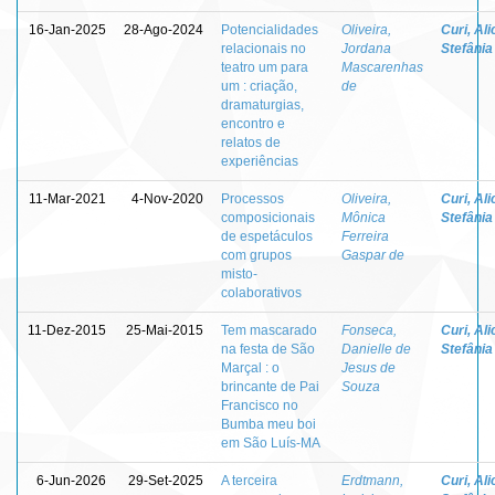
16-Jan-2025
28-Ago-2024
Potencialidades
Oliveira,
Curi, Ali
relacionais no
Jordana
Stefânia
teatro um para
Mascarenhas
um : criação,
de
dramaturgias,
encontro e
relatos de
experiências
11-Mar-2021
4-Nov-2020
Processos
Oliveira,
Curi, Ali
composicionais
Mônica
Stefânia
de espetáculos
Ferreira
com grupos
Gaspar de
misto-
colaborativos
11-Dez-2015
25-Mai-2015
Tem mascarado
Fonseca,
Curi, Ali
na festa de São
Danielle de
Stefânia
Marçal : o
Jesus de
brincante de Pai
Souza
Francisco no
Bumba meu boi
em São Luís-MA
6-Jun-2026
29-Set-2025
A terceira
Erdtmann,
Curi, Ali