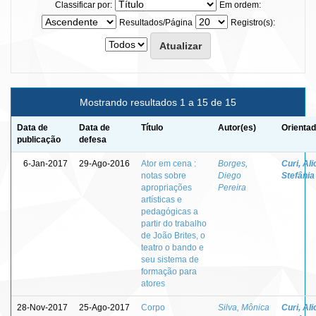
Classificar por:
Em ordem:
Resultados/Página
Registro(s):
Mostrando resultados 1 a 15 de 15
Data de
Data de
Título
Autor(es)
Orientad
publicação
defesa
6-Jan-2017
29-Ago-2016
Ator em cena :
Borges,
Curi, Ali
notas sobre
Diego
Stefânia
apropriações
Pereira
artísticas e
pedagógicas a
partir do trabalho
de João Brites, o
teatro o bando e
seu sistema de
formação para
atores
28-Nov-2017
25-Ago-2017
Corpo
Silva, Mônica
Curi, Ali