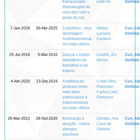
transpassado :
Leite da
Stefânia
dramaturgias de
uma atriz com a
ginga da rua
7-Jan-2026
30-Abr-2025
Corpofluxo : uma
Matias,
Curi, Ali
abordagem
Luciana
Stefânia
multidimensional
Caetano
do corpo cênico.
25-Jul-2016
5-Mai-2016
Dançar o Godot :
Coelho, Ary
Curi, Ali
atmosferas do
Nunes
Stefânia
transitório e da
espera
4-Abr-2020
23-Set-2019
A estética do
Costa Filho,
Curi, Ali
grotesco como
Francisco
Stefânia
meio para
Carlos
;
Leal,
potencializar a
Francisco
expressividade
no corpo cênico
26-Mar-2021
28-Out-2020
Iluminação e
Quintas, Ana
Curi, Ali
atuação : outros
Luisa de
Stefânia
diálogos
Oliveira
possíveis