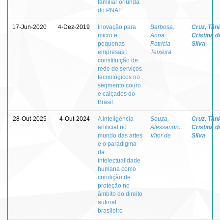
familiar oriunda
do PNAE
17-Jun-2020
4-Dez-2019
Inovação para
Barbosa,
Cruz, Tân
micro e
Anna
Cristina d
pequenas
Patrícia
Silva
empresas :
Teixeira
constituição de
rede de serviços
tecnológicos no
segmento couro
e calçados do
Brasil
28-Out-2025
4-Out-2024
A inteligência
Souza,
Cruz, Tân
artificial no
Alessandro
Cristina d
mundo das artes
Vitor de
Silva
e o paradigma
da
intelectualidade
humana como
condição de
proteção no
âmbito do direito
autoral
brasileiro