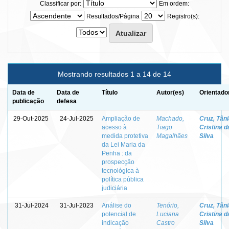
Classificar por:
Em ordem:
Resultados/Página
Registro(s):
Mostrando resultados 1 a 14 de 14
Data de
Data de
Título
Autor(es)
Orientado
publicação
defesa
29-Out-2025
24-Jul-2025
Ampliação de
Machado,
Cruz, Tân
acesso à
Tiago
Cristina d
medida protetiva
Magalhães
Silva
da Lei Maria da
Penha : da
prospecção
tecnológica à
política pública
judiciária
31-Jul-2024
31-Jul-2023
Análise do
Tenório,
Cruz, Tân
potencial de
Luciana
Cristina d
indicação
Castro
Silva