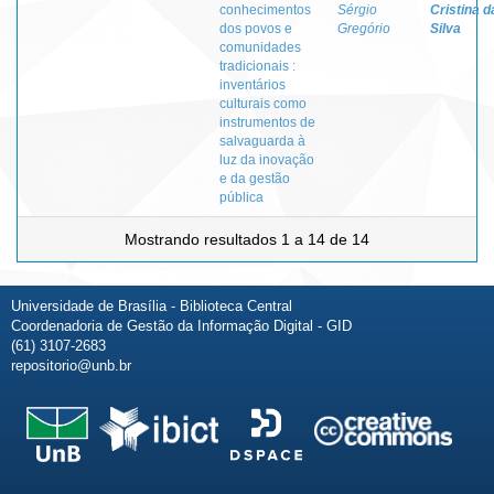
conhecimentos
Sérgio
Cristina d
dos povos e
Gregório
Silva
comunidades
tradicionais :
inventários
culturais como
instrumentos de
salvaguarda à
luz da inovação
e da gestão
pública
Mostrando resultados 1 a 14 de 14
Universidade de Brasília - Biblioteca Central
Coordenadoria de Gestão da Informação Digital - GID
(61) 3107-2683
repositorio@unb.br