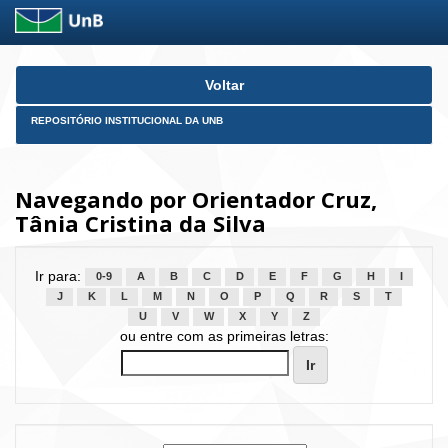
Skip
Voltar
navigation
REPOSITÓRIO INSTITUCIONAL DA UNB
Navegando por Orientador Cruz,
Tânia Cristina da Silva
Ir para:
0-9
A
B
C
D
E
F
G
H
I
J
K
L
M
N
O
P
Q
R
S
T
U
V
W
X
Y
Z
ou entre com as primeiras letras: