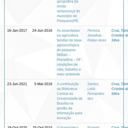
geográfica da
renda
renascença do
município de
Pesqueira/PE
16-Jan-2017
24-Jun-2016
As assentadas
Ferreira,
Cruz, Tân
na agricultura
Jonathas
Cristina d
familiar de base
Felipe Aires
Silva
agroecológica
do pequeno
Willian –
Planaltina – DF :
condições de
vida, trabalho e
meio ambiente
23-Jun-2021
5-Mai-2018
A contribuição
Santos,
Cruz, Tân
da Biblioteca
Leila
Cristina d
Central da
Fernandes
Silva
Universidade de
dos
Brasília na
gestão da
informação para
inovação
28-Out-2025
25-Out-2024
O diagnóstico
Furtado,
Cruz, Tân