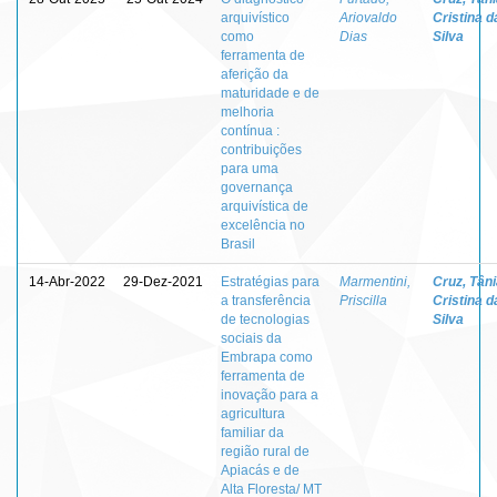
arquivístico
Ariovaldo
Cristina d
como
Dias
Silva
ferramenta de
aferição da
maturidade e de
melhoria
contínua :
contribuições
para uma
governança
arquivística de
excelência no
Brasil
14-Abr-2022
29-Dez-2021
Estratégias para
Marmentini,
Cruz, Tân
a transferência
Priscilla
Cristina d
de tecnologias
Silva
sociais da
Embrapa como
ferramenta de
inovação para a
agricultura
familiar da
região rural de
Apiacás e de
Alta Floresta/ MT