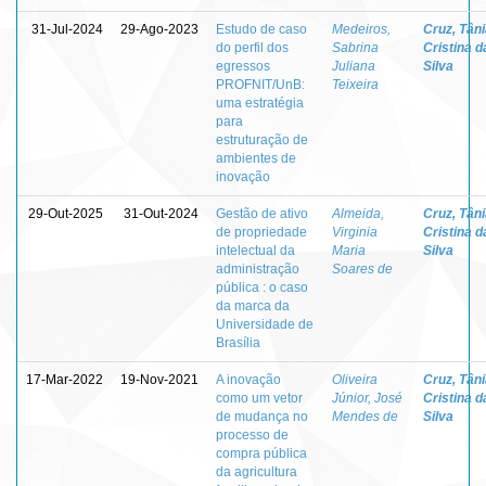
31-Jul-2024
29-Ago-2023
Estudo de caso
Medeiros,
Cruz, Tân
do perfil dos
Sabrina
Cristina d
egressos
Juliana
Silva
PROFNIT/UnB:
Teixeira
uma estratégia
para
estruturação de
ambientes de
inovação
29-Out-2025
31-Out-2024
Gestão de ativo
Almeida,
Cruz, Tân
de propriedade
Virginia
Cristina d
intelectual da
Maria
Silva
administração
Soares de
pública : o caso
da marca da
Universidade de
Brasília
17-Mar-2022
19-Nov-2021
A inovação
Oliveira
Cruz, Tân
como um vetor
Júnior, José
Cristina d
de mudança no
Mendes de
Silva
processo de
compra pública
da agricultura