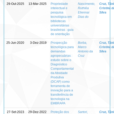
29-Out-2025
13-Mar-2025
Propriedade
Nascimento,
Cruz, Tân
intelectual e
Ruthléa
Cristina d
pesquisa
Eliennai
Silva
tecnológica em
Dias do
bibliotecas
universitárias
brasileiras : guia
de orientação
25-Jun-2020
3-Dez-2019
Prospecção
Borba,
Cruz, Tân
tecnológica para
Marco
Cristina d
demandas
Antonio da
Silva
agropecuárias :
Cruz
estudo sobre o
Diagnóstico
Comportamental
da Atividade
Produtiva
(DCAP) como
ferramenta de
inovação para a
transferência de
tecnologia na
EMBRAPA
27-Set-2023
29-Dez-2022
Proteção dos
Sartori,
Cruz, Tân