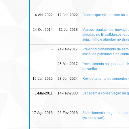
4-Abr-2022
12-Jan-2022
Fatores que influenciam no s
14-Out-2014
31-Jul-2013
Marcos regulatórios, inovaçõe
algodão no BrasilMarcos regu
soja, milho e algodão no Bras
-
24-Fev-2017
Pré-condicionamento de seme
inicial de plântulas e no cont
-
25-Mai-2017
Revestimento na qualidade fi
brizantha
15-Jan-2025
28-Jun-2024
Revigoramento de sementes d
1-Mai-2011
14-Fev-2008
Secagem e conservação de gr
17-Ago-2018
28-Fev-2018
Silenciamento do gene de um
lycopersicum)