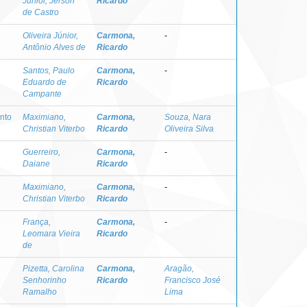
Júnior, Jerson
Ricardo
de Castro
Oliveira Júnior,
Carmona,
-
Antônio Alves de
Ricardo
Santos, Paulo
Carmona,
-
Eduardo de
Ricardo
Campante
nto
Maximiano,
Carmona,
Souza, Nara
Christian Viterbo
Ricardo
Oliveira Silva
Guerreiro,
Carmona,
-
Daiane
Ricardo
Maximiano,
Carmona,
-
Christian Viterbo
Ricardo
França,
Carmona,
-
Leomara Vieira
Ricardo
de
Pizetta, Carolina
Carmona,
Aragão,
Senhorinho
Ricardo
Francisco José
Ramalho
Lima