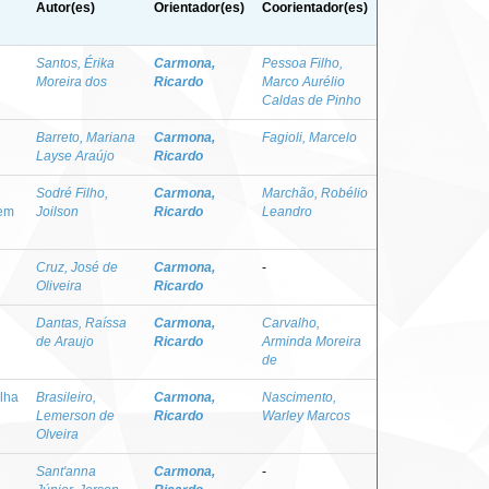
Autor(es)
Orientador(es)
Coorientador(es)
Santos, Érika
Carmona,
Pessoa Filho,
Moreira dos
Ricardo
Marco Aurélio
Caldas de Pinho
Barreto, Mariana
Carmona,
Fagioli, Marcelo
Layse Araújo
Ricardo
Sodré Filho,
Carmona,
Marchão, Robélio
 em
Joilson
Ricardo
Leandro
Cruz, José de
Carmona,
-
Oliveira
Ricardo
Dantas, Raíssa
Carmona,
Carvalho,
de Araujo
Ricardo
Arminda Moreira
de
ilha
Brasileiro,
Carmona,
Nascimento,
Lemerson de
Ricardo
Warley Marcos
Olveira
Sant'anna
Carmona,
-