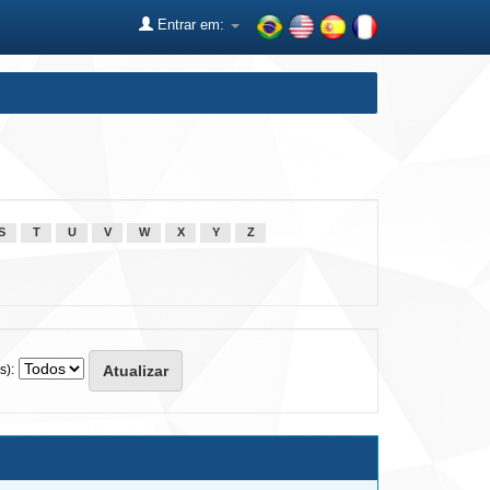
Entrar em:
S
T
U
V
W
X
Y
Z
s):