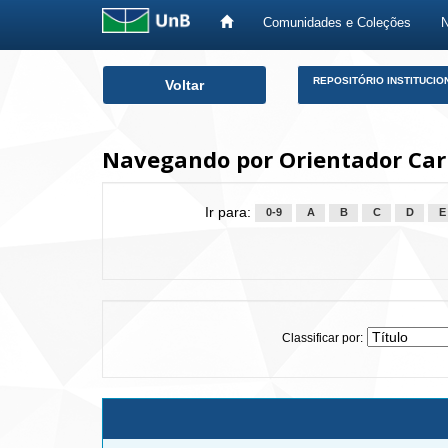
Comunidades e Coleções
Skip
REPOSITÓRIO INSTITUCIO
Voltar
navigation
Navegando por Orientador Car
Ir para:
0-9
A
B
C
D
E
Classificar por: