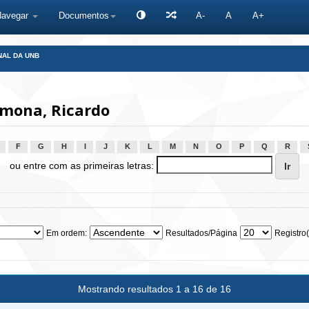
Navegar
Documentos
A-
A
A+
NAL DA UNB
mona, Ricardo
F
G
H
I
J
K
L
M
N
O
P
Q
R
ou entre com as primeiras letras:
Em ordem:
Resultados/Página
Registro(
Mostrando resultados 1 a 16 de 16