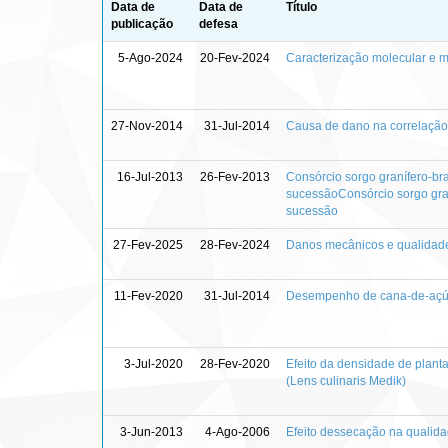
Data de
Data de
Título
publicação
defesa
5-Ago-2024
20-Fev-2024
Caracterização molecular e 
27-Nov-2014
31-Jul-2014
Causa de dano na correlação e
16-Jul-2013
26-Fev-2013
Consórcio sorgo granífero-br
sucessãoConsórcio sorgo gran
sucessão
27-Fev-2025
28-Fev-2024
Danos mecânicos e qualidade
11-Fev-2020
31-Jul-2014
Desempenho de cana-de-açúc
3-Jul-2020
28-Fev-2020
Efeito da densidade de plant
(Lens culinaris Medik)
3-Jun-2013
4-Ago-2006
Efeito dessecação na qualida