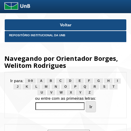
Skip
Voltar
navigation
REPOSITÓRIO INSTITUCIONAL DA UNB
Navegando por Orientador Borges,
Welitom Rodrigues
Ir para:
0-9
A
B
C
D
E
F
G
H
I
J
K
L
M
N
O
P
Q
R
S
T
U
V
W
X
Y
Z
ou entre com as primeiras letras: