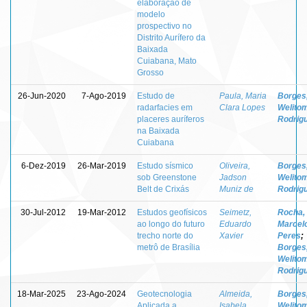
elaboração de
modelo
prospectivo no
Distrito Aurífero da
Baixada
Cuiabana, Mato
Grosso
26-Jun-2020
7-Ago-2019
Estudo de
Paula, Maria
Borges
radarfacies em
Clara Lopes
Welito
placeres auríferos
Rodrig
na Baixada
Cuiabana
6-Dez-2019
26-Mar-2019
Estudo sísmico
Oliveira,
Borges
sob Greenstone
Jadson
Welito
Belt de Crixás
Muniz de
Rodrig
30-Jul-2012
19-Mar-2012
Estudos geofísicos
Seimetz,
Rocha,
ao longo do futuro
Eduardo
Marcel
trecho norte do
Xavier
Peres
;
metrô de Brasília
Borges
Welito
Rodrig
18-Mar-2025
23-Ago-2024
Geotecnologia
Almeida,
Borges
Aplicada a
Isabela
Welito