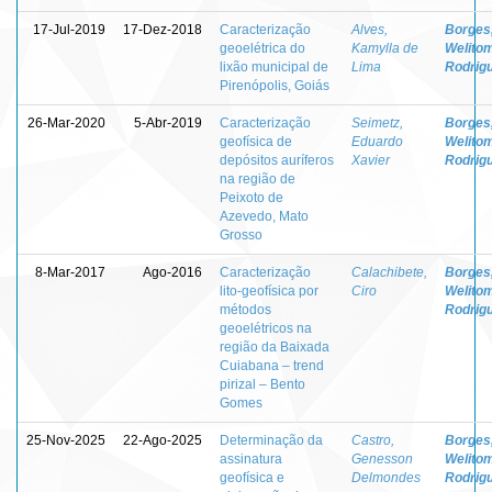
17-Jul-2019
17-Dez-2018
Caracterização
Alves,
Borges
geoelétrica do
Kamylla de
Welito
lixão municipal de
Lima
Rodrig
Pirenópolis, Goiás
26-Mar-2020
5-Abr-2019
Caracterização
Seimetz,
Borges
geofísica de
Eduardo
Welito
depósitos auríferos
Xavier
Rodrig
na região de
Peixoto de
Azevedo, Mato
Grosso
8-Mar-2017
Ago-2016
Caracterização
Calachibete,
Borges
lito-geofísica por
Ciro
Welito
métodos
Rodrig
geoelétricos na
região da Baixada
Cuiabana – trend
pirizal – Bento
Gomes
25-Nov-2025
22-Ago-2025
Determinação da
Castro,
Borges
assinatura
Genesson
Welito
geofísica e
Delmondes
Rodrig