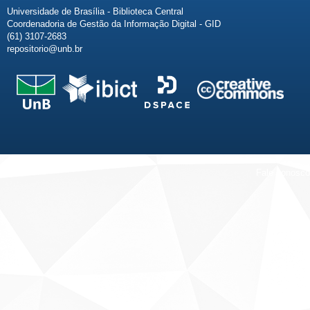
Universidade de Brasília - Biblioteca Central
Coordenadoria de Gestão da Informação Digital - GID
(61) 3107-2683
repositorio@unb.br
Fale conosco
Sobre