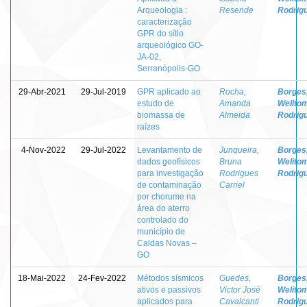
Arqueologia :
Resende
Rodrig
caracterização
GPR do sítio
arqueológico GO-
JA-02,
Serranópolis-GO
29-Abr-2021
29-Jul-2019
GPR aplicado ao
Rocha,
Borges
estudo de
Amanda
Welito
biomassa de
Almeida
Rodrig
raízes
4-Nov-2022
29-Jul-2022
Levantamento de
Junqueira,
Borges
dados geofísicos
Bruna
Welito
para investigação
Rodrigues
Rodrig
de contaminação
Carriel
por chorume na
área do aterro
controlado do
município de
Caldas Novas –
GO
18-Mai-2022
24-Fev-2022
Métodos sísmicos
Guedes,
Borges
ativos e passivos
Victor José
Welito
aplicados para
Cavalcanti
Rodrig