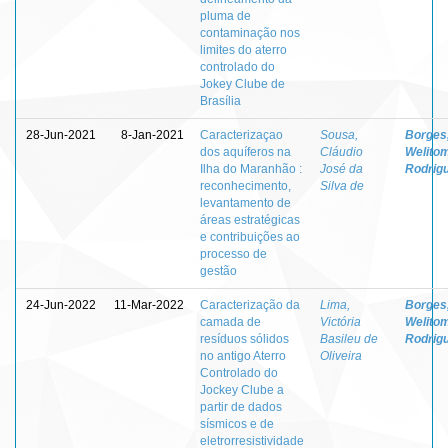
pluma de
contaminação nos
limites do aterro
controlado do
Jokey Clube de
Brasília
28-Jun-2021
8-Jan-2021
Caracterizaçao
Sousa,
Borges
dos aquíferos na
Cláudio
Welito
Ilha do Maranhão :
José da
Rodrig
reconhecimento,
Silva de
levantamento de
áreas estratégicas
e contribuições ao
processo de
gestão
24-Jun-2022
11-Mar-2022
Caracterização da
Lima,
Borges
camada de
Victória
Welito
resíduos sólidos
Basileu de
Rodrig
no antigo Aterro
Oliveira
Controlado do
Jockey Clube a
partir de dados
sísmicos e de
eletrorresistividade