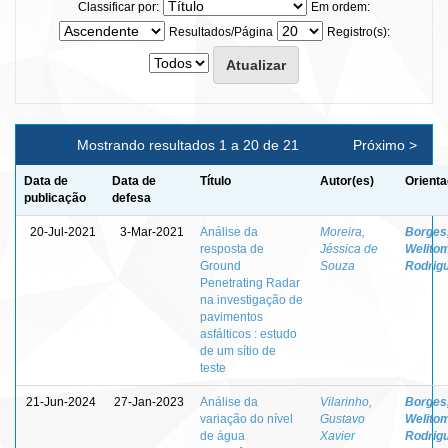
Classificar por:
Em ordem:
Resultados/Página
Registro(s):
Mostrando resultados 1 a 20 de 21
Próximo >
Data de
Data de
Título
Autor(es)
Orienta
publicação
defesa
20-Jul-2021
3-Mar-2021
Análise da
Moreira,
Borges
resposta de
Jéssica de
Welito
Ground
Souza
Rodrig
Penetrating Radar
na investigação de
pavimentos
asfálticos : estudo
de um sítio de
teste
21-Jun-2024
27-Jan-2023
Análise da
Vilarinho,
Borges
variação do nível
Gustavo
Welito
de água
Xavier
Rodrig