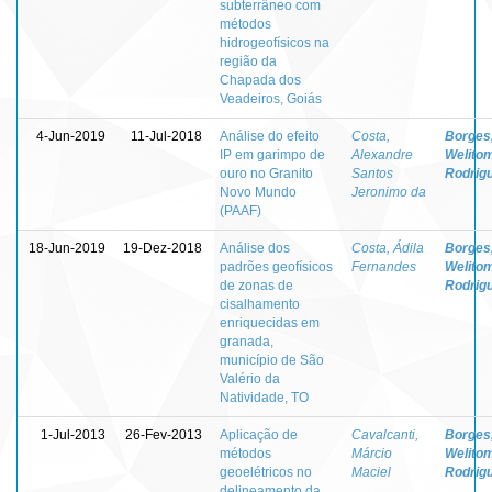
subterrâneo com
métodos
hidrogeofísicos na
região da
Chapada dos
Veadeiros, Goiás
4-Jun-2019
11-Jul-2018
Análise do efeito
Costa,
Borges
IP em garimpo de
Alexandre
Welito
ouro no Granito
Santos
Rodrig
Novo Mundo
Jeronimo da
(PAAF)
18-Jun-2019
19-Dez-2018
Análise dos
Costa, Ádila
Borges
padrões geofísicos
Fernandes
Welito
de zonas de
Rodrig
cisalhamento
enriquecidas em
granada,
município de São
Valério da
Natividade, TO
1-Jul-2013
26-Fev-2013
Aplicação de
Cavalcanti,
Borges
métodos
Márcio
Welito
geoelétricos no
Maciel
Rodrig
delineamento da