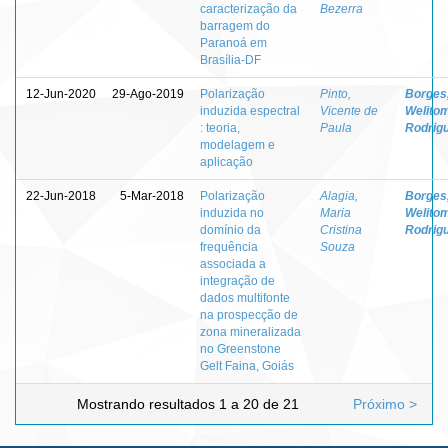
caracterização da
Bezerra
barragem do
Paranoá em
Brasília-DF
12-Jun-2020
29-Ago-2019
Polarização
Pinto,
Borges
induzida espectral
Vicente de
Welito
: teoria,
Paula
Rodrig
modelagem e
aplicação
22-Jun-2018
5-Mar-2018
Polarização
Alagia,
Borges
induzida no
Maria
Welito
domínio da
Cristina
Rodrig
frequência
Souza
associada a
integração de
dados multifonte
na prospecção de
zona mineralizada
no Greenstone
Gelt Faina, Goiás
Mostrando resultados 1 a 20 de 21
Próximo >